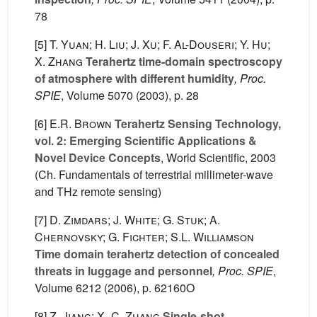
78
[5]
T. Yuan; H. Liu; J. Xu; F. Al-Douseri; Y. Hu;
X. Zhang
Terahertz time-domain spectroscopy
of atmosphere with different humidity
, Proc.
SPIE
, Volume 5070
(2003), p. 28
[6]
E.R. Brown
Terahertz Sensing Technology,
vol. 2: Emerging Scientific Applications &
Novel Device Concepts
, World Scientific, 2003
(Ch. Fundamentals of terrestrial millimeter-wave
and THz remote sensing)
[7]
D. Zimdars; J. White; G. Stuk; A.
Chernovsky; G. Fichter; S.L. Williamson
Time domain terahertz detection of concealed
threats in luggage and personnel
, Proc. SPIE
,
Volume 6212
(2006), p. 62160O
[8]
Z. Jiang; X.-C. Zhang
Single-shot