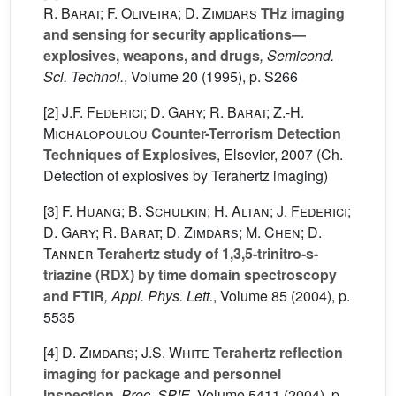
R. Barat; F. Oliveira; D. Zimdars
THz imaging
and sensing for security applications—
explosives, weapons, and drugs
, Semicond.
Sci. Technol.
, Volume 20
(1995), p. S266
[2]
J.F. Federici; D. Gary; R. Barat; Z.-H.
Michalopoulou
Counter-Terrorism Detection
Techniques of Explosives
, Elsevier, 2007 (Ch.
Detection of explosives by Terahertz imaging)
[3]
F. Huang; B. Schulkin; H. Altan; J. Federici;
D. Gary; R. Barat; D. Zimdars; M. Chen; D.
Tanner
Terahertz study of 1,3,5-trinitro-s-
triazine (RDX) by time domain spectroscopy
and FTIR
, Appl. Phys. Lett.
, Volume 85
(2004), p.
5535
[4]
D. Zimdars; J.S. White
Terahertz reflection
imaging for package and personnel
inspection
, Proc. SPIE
, Volume 5411
(2004), p.