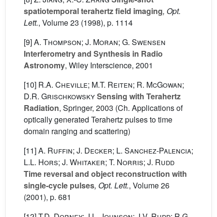
spatiotemporal terahertz field imaging
, Opt.
Lett.
, Volume 23
(1998), p. 1114
[9]
A. Thompson; J. Moran; G. Swensen
Interferometry and Synthesis in Radio
Astronomy
, Wiley Interscience, 2001
[10]
R.A. Cheville; M.T. Reiten; R. McGowan;
D.R. Grischkowsky
Sensing with Terahertz
Radiation
, Springer, 2003 (Ch. Applications of
optically generated Terahertz pulses to time
domain ranging and scattering)
[11]
A. Ruffin; J. Decker; L. Sanchez-Palencia;
L.L. Hors; J. Whitaker; T. Norris; J. Rudd
Time reversal and object reconstruction with
single-cycle pulses
, Opt. Lett.
, Volume 26
(2001), p. 681
[12]
T.D. Dorney; J.L. Johnson; J.V. Rudd; R.G.