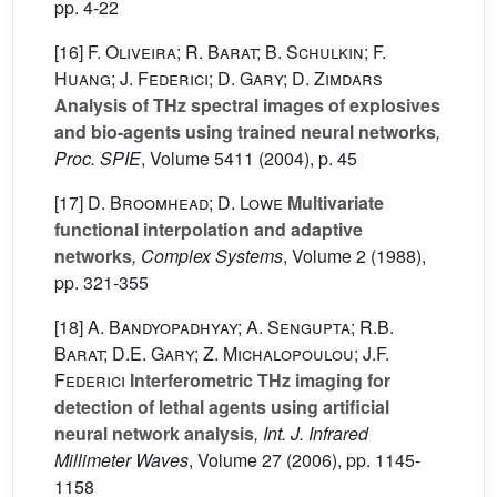
pp. 4-22
[16]
F. Oliveira; R. Barat; B. Schulkin; F.
Huang; J. Federici; D. Gary; D. Zimdars
Analysis of THz spectral images of explosives
and bio-agents using trained neural networks
,
Proc. SPIE
, Volume 5411
(2004), p. 45
[17]
D. Broomhead; D. Lowe
Multivariate
functional interpolation and adaptive
networks
, Complex Systems
, Volume 2
(1988),
pp. 321-355
[18]
A. Bandyopadhyay; A. Sengupta; R.B.
Barat; D.E. Gary; Z. Michalopoulou; J.F.
Federici
Interferometric THz imaging for
detection of lethal agents using artificial
neural network analysis
, Int. J. Infrared
Millimeter Waves
, Volume 27
(2006), pp. 1145-
1158