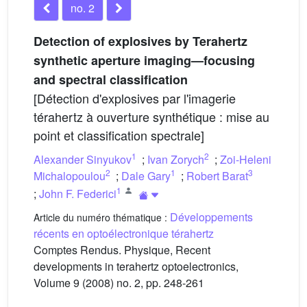
no. 2
Detection of explosives by Terahertz
synthetic aperture imaging—focusing
and spectral classification
[Détection d'explosives par l'imagerie
térahertz à ouverture synthétique : mise au
point et classification spectrale]
1
2
Alexander Sinyukov
;
Ivan Zorych
;
Zoi-Heleni
2
1
3
Michalopoulou
;
Dale Gary
;
Robert Barat
1
;
John F. Federici
Développements
Article du numéro thématique :
récents en optoélectronique térahertz
Comptes Rendus. Physique, Recent
developments in terahertz optoelectronics,
Volume 9 (2008) no. 2, pp. 248-261