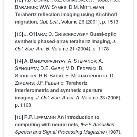
Baraniuk; W.W. Symes; D.M. Mittleman
Terahertz reflection imaging using Kirchhoff
migration
, Opt. Lett.
, Volume 26
(2001), p. 1513
[13]
J. O'Hara; D. Grischkowsky
Quasi-optic
synthetic phased-array terahertz imaging
, J.
Opt. Soc. Am. B
, Volume 21
(2004), p. 1178
[14]
A. Bandyopadhyay; A. Stepanov; A.
Sengupta; D.E. Gary; M.D. Federici; B.
Schulkin; R.B. Barat; E. Michalopoulou; D.
Zimdars; J.F. Federici
Terahertz
interferometric and synthetic aperture
imaging
, J. Opt. Soc. Amer. A
, Volume 23
(2006),
p. 1168
[15]
R.P. Lippmann
An introduction to
computing with neural nets
, IEEE Acoustics
Speech and Signal Processing Magazine
(1987),