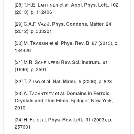
[28]
T.H.E. Lahtinen
et al.
Appl. Phys. Lett.
, 102
(2013), p. 112406
[29]
C.A.F. Vaz
J. Phys. Condens. Matter
, 24
(2012), p. 333201
[30]
M. Trassin
et al.
Phys. Rev. B
, 87
(2013), p.
134426
[31]
M.R. Scheinfein
Rev. Sci. Instrum.
, 61
(1990), p. 2501
[32]
T. Zhao
et al.
Nat. Mater.
, 5
(2006), p. 823
[33]
A. Tagantsev
et al.
Domains in Ferroic
Crystals and Thin Films
, Springer, New York,
2010
[34]
H. Fu
et al.
Phys. Rev. Lett.
, 91
(2003), p.
257601