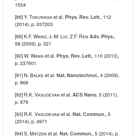
1554
[88]
Y. Tokunaga
et al.
Phys. Rev. Lett.
, 112
(2014), p. 037203
[89]
K.F. Wang; J.-M. Liu; Z.F. Ren
Adv. Phys.
,
58
(2009), p. 321
[90]
W. Wang
et al.
Phys. Rev. Lett.
, 110
(2013),
p. 237601
[91]
N. Balke
et al.
Nat. Nanotechnol.
, 4
(2009),
p. 868
[92]
R.K. Vasudevan
et al.
ACS Nano
, 5
(2011),
p. 879
[93]
R.K. Vasudevan
et al.
Nat. Commun.
, 5
(2014), p. 4971
[94]
S. Matzen
et al.
Nat. Commun.
, 5
(2014), p.