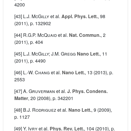
4200
[43]
L.J. McGilly
et al.
Appl. Phys. Lett.
, 98
(2011), p. 132902
[44]
R.G.P. McQuaid
et al.
Nat. Commun.
, 2
(2011), p. 404
[45]
L.J. McGilly; J.M. Gregg
Nano Lett.
, 11
(2011), p. 4490
[46]
L.-W. Chang
et al.
Nano Lett.
, 13
(2013), p.
2553
[47]
A. Gruverman
et al.
J. Phys. Condens.
Matter
, 20
(2008), p. 342201
[48]
B.J. Rodriguez
et al.
Nano Lett.
, 9
(2009),
p. 1127
[49]
Y. Ivry
et al.
Phys. Rev. Lett.
, 104
(2010), p.