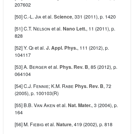
207602
[50]
C.-L. Jia
et al.
Science
, 331
(2011), p. 1420
[51]
C.T. Nelson
et al.
Nano Lett.
, 11
(2011), p.
828
[52]
Y. Qi
et al.
J. Appl. Phys.
, 111
(2012), p.
104117
[53]
A. Berger
et al.
Phys. Rev. B
, 85
(2012), p.
064104
[54]
C.J. Fennie; K.M. Rabe
Phys. Rev. B
, 72
(2005), p. 100103(R)
[55]
B.B. Van Aken
et al.
Nat. Mater.
, 3
(2004), p.
164
[56]
M. Fiebig
et al.
Nature
, 419
(2002), p. 818