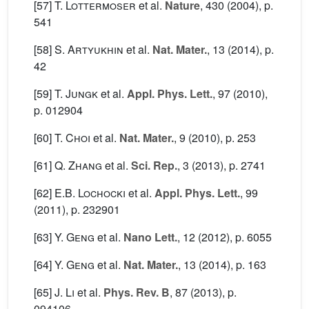
[57]
T. Lottermoser
et al.
Nature
, 430
(2004), p.
541
[58]
S. Artyukhin
et al.
Nat. Mater.
, 13
(2014), p.
42
[59]
T. Jungk
et al.
Appl. Phys. Lett.
, 97
(2010),
p. 012904
[60]
T. Choi
et al.
Nat. Mater.
, 9
(2010), p. 253
[61]
Q. Zhang
et al.
Sci. Rep.
, 3
(2013), p. 2741
[62]
E.B. Lochocki
et al.
Appl. Phys. Lett.
, 99
(2011), p. 232901
[63]
Y. Geng
et al.
Nano Lett.
, 12
(2012), p. 6055
[64]
Y. Geng
et al.
Nat. Mater.
, 13
(2014), p. 163
[65]
J. Li
et al.
Phys. Rev. B
, 87
(2013), p.
094106