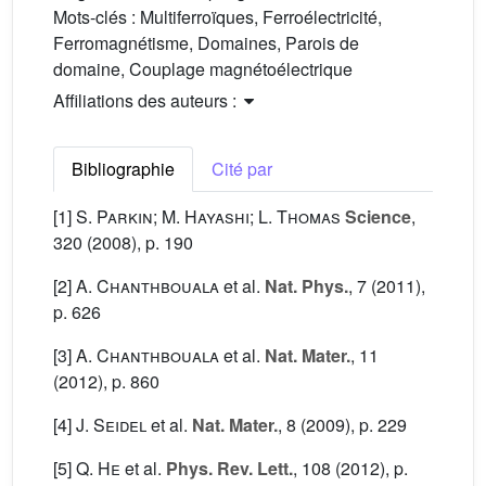
Mots-clés :
Multiferroïques, Ferroélectricité,
Ferromagnétisme, Domaines, Parois de
domaine, Couplage magnétoélectrique
Affiliations des auteurs :
Bibliographie
Cité par
[1]
S. Parkin; M. Hayashi; L. Thomas
Science
,
320
(2008), p. 190
[2]
A. Chanthbouala
et al.
Nat. Phys.
, 7
(2011),
p. 626
[3]
A. Chanthbouala
et al.
Nat. Mater.
, 11
(2012), p. 860
[4]
J. Seidel
et al.
Nat. Mater.
, 8
(2009), p. 229
[5]
Q. He
et al.
Phys. Rev. Lett.
, 108
(2012), p.