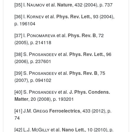
[35]
I. Naumov
et al.
Nature
, 432
(2004), p. 737
[36]
I. Kornev
et al.
Phys. Rev. Lett.
, 93
(2004),
p. 196104
[37]
I. Ponomareva
et al.
Phys. Rev. B
, 72
(2005), p. 214118
[38]
S. Prosandeev
et al.
Phys. Rev. Lett.
, 96
(2006), p. 237601
[39]
S. Prosandeev
et al.
Phys. Rev. B
, 75
(2007), p. 094102
[40]
S. Prosandeev
et al.
J. Phys. Condens.
Matter
, 20
(2008), p. 193201
[41]
J.M. Gregg
Ferroelectrics
, 433
(2012), p.
74
[42]
L.J. McGilly
et al.
Nano Lett.
, 10
(2010), p.