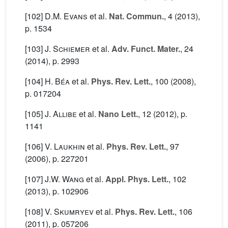
[102]
D.M. Evans
et al.
Nat. Commun.
, 4
(2013),
p. 1534
[103]
J. Schiemer
et al.
Adv. Funct. Mater.
, 24
(2014), p. 2993
[104]
H. Béa
et al.
Phys. Rev. Lett.
, 100
(2008),
p. 017204
[105]
J. Allibe
et al.
Nano Lett.
, 12
(2012), p.
1141
[106]
V. Laukhin
et al.
Phys. Rev. Lett.
, 97
(2006), p. 227201
[107]
J.W. Wang
et al.
Appl. Phys. Lett.
, 102
(2013), p. 102906
[108]
V. Skumryev
et al.
Phys. Rev. Lett.
, 106
(2011), p. 057206