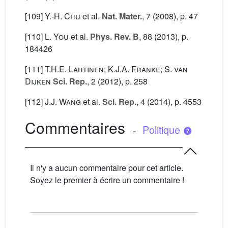
[109]
Y.-H. Chu
et al.
Nat. Mater.
, 7
(2008), p. 47
[110]
L. You
et al.
Phys. Rev. B
, 88
(2013), p.
184426
[111]
T.H.E. Lahtinen; K.J.A. Franke; S. van
Dijken
Sci. Rep.
, 2
(2012), p. 258
[112]
J.J. Wang
et al.
Sci. Rep.
, 4
(2014), p. 4553
Commentaires
-
Politique
Il n'y a aucun commentaire pour cet article.
Soyez le premier à écrire un commentaire !