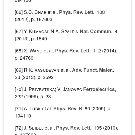
[66]
S.C. Chae
et al.
Phys. Rev. Lett.
, 108
(2012), p. 167603
[67]
Y. Kumagai; N.A. Spaldin
Nat. Commun.
, 4
(2013), p. 1540
[68]
X. Wang
et al.
Phys. Rev. Lett.
, 112
(2014),
p. 247601
[69]
R.K. Vasudevan
et al.
Adv. Funct. Mater.
,
23
(2013), p. 2592
[70]
J. Privratska; V. Janovec
Ferroelectrics
,
222
(1999), p. 23
[71]
A. Lubk
et al.
Phys. Rev. B
, 80
(2009), p.
104110
[72]
J. Seidel
et al.
Phys. Rev. Lett.
, 105
(2010),
p. 197603