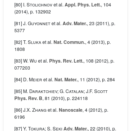
[80]
I. Stolichnov
et al.
Appl. Phys. Lett.
, 104
(2014), p. 132902
[81]
J. Guyonnet
et al.
Adv. Mater.
, 23
(2011), p.
5377
[82]
T. Sluka
et al.
Nat. Commun.
, 4
(2013), p.
1808
[83]
W. Wu
et al.
Phys. Rev. Lett.
, 108
(2012), p.
077203
[84]
D. Meier
et al.
Nat. Mater.
, 11
(2012), p. 284
[85]
M. Daraktchiev; G. Catalan; J.F. Scott
Phys. Rev. B
, 81
(2010), p. 224118
[86]
J.X. Zhang
et al.
Nanoscale
, 4
(2012), p.
6196
[87]
Y. Tokura; S. Seki
Adv. Mater.
, 22
(2010), p.