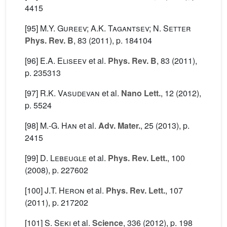
4415
[95]
M.Y. Gureev; A.K. Tagantsev; N. Setter
Phys. Rev. B
, 83
(2011), p. 184104
[96]
E.A. Eliseev
et al.
Phys. Rev. B
, 83
(2011),
p. 235313
[97]
R.K. Vasudevan
et al.
Nano Lett.
, 12
(2012),
p. 5524
[98]
M.-G. Han
et al.
Adv. Mater.
, 25
(2013), p.
2415
[99]
D. Lebeugle
et al.
Phys. Rev. Lett.
, 100
(2008), p. 227602
[100]
J.T. Heron
et al.
Phys. Rev. Lett.
, 107
(2011), p. 217202
[101]
S. Seki
et al.
Science
, 336
(2012), p. 198