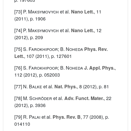
[73]
P. Maksymovych
et al.
Nano Lett.
, 11
(2011), p. 1906
[74]
P. Maksymovych
et al.
Nano Lett.
, 12
(2012), p. 209
[75]
S. Farokhipoor; B. Noheda
Phys. Rev.
Lett.
, 107
(2011), p. 127601
[76]
S. Farokhipoor; B. Noheda
J. Appl. Phys.
,
112
(2012), p. 052003
[77]
N. Balke
et al.
Nat. Phys.
, 8
(2012), p. 81
[78]
M. Schröder
et al.
Adv. Funct. Mater.
, 22
(2012), p. 3936
[79]
R. Palai
et al.
Phys. Rev. B
, 77
(2008), p.
014110