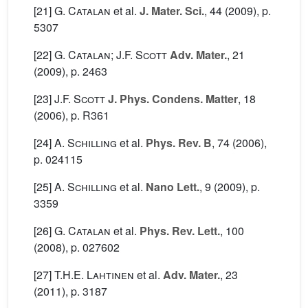
[21]
G. Catalan
et al.
J. Mater. Sci.
, 44
(2009), p.
5307
[22]
G. Catalan; J.F. Scott
Adv. Mater.
, 21
(2009), p. 2463
[23]
J.F. Scott
J. Phys. Condens. Matter
, 18
(2006), p. R361
[24]
A. Schilling
et al.
Phys. Rev. B
, 74
(2006),
p. 024115
[25]
A. Schilling
et al.
Nano Lett.
, 9
(2009), p.
3359
[26]
G. Catalan
et al.
Phys. Rev. Lett.
, 100
(2008), p. 027602
[27]
T.H.E. Lahtinen
et al.
Adv. Mater.
, 23
(2011), p. 3187