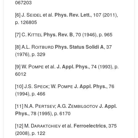
067203
[6]
J. Seidel
et al.
Phys. Rev. Lett.
, 107
(2011),
p. 126805
[7]
C. Kittel
Phys. Rev. B
, 70
(1946), p. 965
[8]
A.L. Roitburd
Phys. Status Solidi A
, 37
(1976), p. 329
[9]
W. Pompe
et al.
J. Appl. Phys.
, 74
(1993), p.
6012
[10]
J.S. Speck; W. Pompe
J. Appl. Phys.
, 76
(1994), p. 466
[11]
N.A. Pertsev; A.G. Zembilgotov
J. Appl.
Phys.
, 78
(1995), p. 6170
[12]
M. Daraktchiev
et al.
Ferroelectrics
, 375
(2008), p. 122