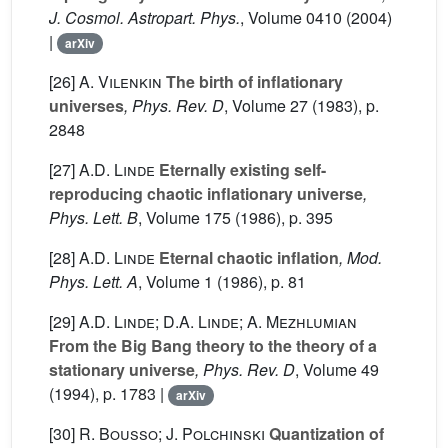
J. Cosmol. Astropart. Phys.
, Volume 0410
(2004)
|
arXiv
[26]
A. Vilenkin
The birth of inflationary
universes
, Phys. Rev. D
, Volume 27
(1983), p.
2848
[27]
A.D. Linde
Eternally existing self-
reproducing chaotic inflationary universe
,
Phys. Lett. B
, Volume 175
(1986), p. 395
[28]
A.D. Linde
Eternal chaotic inflation
, Mod.
Phys. Lett. A
, Volume 1
(1986), p. 81
[29]
A.D. Linde; D.A. Linde; A. Mezhlumian
From the Big Bang theory to the theory of a
stationary universe
, Phys. Rev. D
, Volume 49
(1994), p. 1783 |
arXiv
[30]
R. Bousso; J. Polchinski
Quantization of