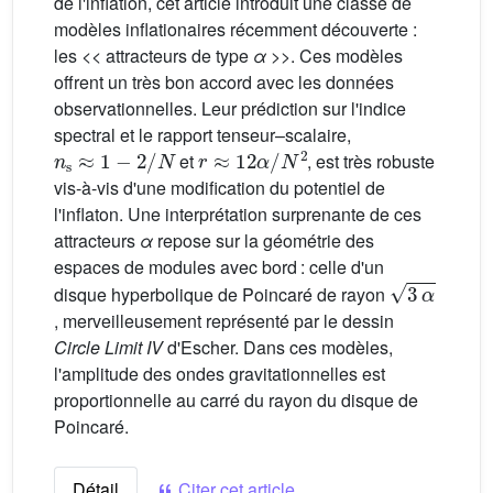
de l'inflation, cet article introduit une classe de
modèles inflationaires récemment découverte :
les << attracteurs de type
α
>>. Ces modèles
offrent un très bon accord avec les données
observationnelles. Leur prédiction sur l'indice
spectral et le rapport tenseur–scalaire,
n
s
≈
1
−
2
/
N
r
≈
12
α
/
N
2
et
, est très robuste
vis-à-vis d'une modification du potentiel de
l'inflaton. Une interprétation surprenante de ces
attracteurs
α
repose sur la géométrie des
espaces de modules avec bord : celle d'un
3
α
disque hyperbolique de Poincaré de rayon
, merveilleusement représenté par le dessin
Circle Limit IV
d'Escher. Dans ces modèles,
l'amplitude des ondes gravitationnelles est
proportionnelle au carré du rayon du disque de
Poincaré.
Détail
Citer cet article