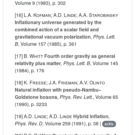
Volume 9
(1983), p. 302
[16]
L.A. Kofman; A.D. Linde; A.A. Starobinsky
Inflationary universe generated by the
combined action of a scalar field and
gravitational vacuum polarization
, Phys. Lett.
B
, Volume 157
(1985), p. 361
[17]
B. Whitt
Fourth order gravity as general
relativity plus matter
, Phys. Lett. B
, Volume 145
(1984), p. 176
[18]
K. Freese; J.A. Frieman; A.V. Olinto
Natural inflation with pseudo-Nambu–
Goldstone bosons
, Phys. Rev. Lett.
, Volume 65
(1990), p. 3233
[19]
A.D. Linde; A.D. Linde
Hybrid inflation
,
Phys. Rev. D
, Volume 259
(1991), p. 38 |
arXiv