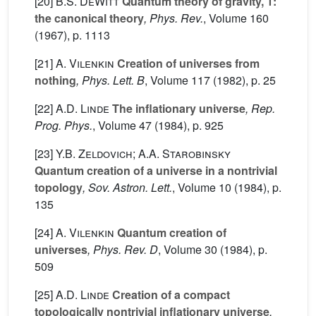
[20]
B.S. DeWitt
Quantum theory of gravity, 1:
the canonical theory
, Phys. Rev.
, Volume 160
(1967), p. 1113
[21]
A. Vilenkin
Creation of universes from
nothing
, Phys. Lett. B
, Volume 117
(1982), p. 25
[22]
A.D. Linde
The inflationary universe
, Rep.
Prog. Phys.
, Volume 47
(1984), p. 925
[23]
Y.B. Zeldovich; A.A. Starobinsky
Quantum creation of a universe in a nontrivial
topology
, Sov. Astron. Lett.
, Volume 10
(1984), p.
135
[24]
A. Vilenkin
Quantum creation of
universes
, Phys. Rev. D
, Volume 30
(1984), p.
509
[25]
A.D. Linde
Creation of a compact
topologically nontrivial inflationary universe
,