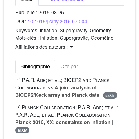
Publié le :
2015-08-25
DOI :
10.1016/j.crhy.2015.07.004
Keywords:
Inflation, Supergravity, Geometry
Mots-clés :
Inflation, Supergravité, Géométrie
Affiliations des auteurs :
Bibliographie
Cité par
[1]
P.A.R. Ade; et al.; BICEP2 and Planck
Collaborations
A joint analysis of
BICEP2/Keck array and Planck data
|
arXiv
[2]
Planck Collaboration; P.A.R. Ade; et al.;
P.A.R. Ade; et al.; Planck Collaboration
Planck 2015, XX: constraints on inflation
|
arXiv