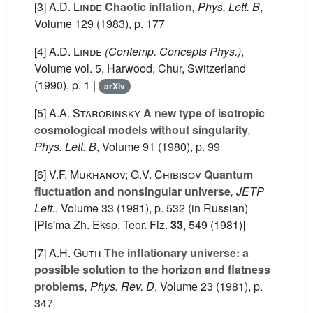
[3]
A.D. Linde
Chaotic inflation
, Phys. Lett. B
,
Volume 129
(1983), p. 177
[4]
A.D. Linde
(Contemp. Concepts Phys.)
,
Volume vol. 5
, Harwood, Chur, Switzerland
(1990), p. 1 |
arXiv
[5]
A.A. Starobinsky
A new type of isotropic
cosmological models without singularity
,
Phys. Lett. B
, Volume 91
(1980), p. 99
[6]
V.F. Mukhanov; G.V. Chibisov
Quantum
fluctuation and nonsingular universe
, JETP
Lett.
, Volume 33
(1981), p. 532 (in Russian)
[Pis'ma Zh. Eksp. Teor. Fiz.
33
, 549 (1981)]
[7]
A.H. Guth
The inflationary universe: a
possible solution to the horizon and flatness
problems
, Phys. Rev. D
, Volume 23
(1981), p.
347