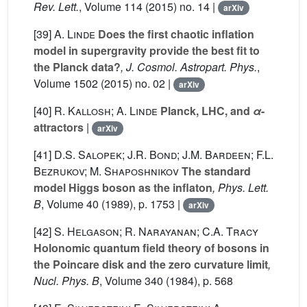
Rev. Lett.
, Volume 114
(2015) no. 14 |
arXiv
[39]
A. Linde
Does the first chaotic inflation
model in supergravity provide the best fit to
the Planck data?
, J. Cosmol. Astropart. Phys.
,
Volume 1502
(2015) no. 02 |
arXiv
[40]
R. Kallosh; A. Linde
Planck, LHC, and
α
-
attractors
|
arXiv
[41]
D.S. Salopek; J.R. Bond; J.M. Bardeen; F.L.
Bezrukov; M. Shaposhnikov
The standard
model Higgs boson as the inflaton
, Phys. Lett.
B
, Volume 40
(1989), p. 1753 |
arXiv
[42]
S. Helgason; R. Narayanan; C.A. Tracy
Holonomic quantum field theory of bosons in
the Poincare disk and the zero curvature limit
,
Nucl. Phys. B
, Volume 340
(1984), p. 568