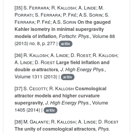
[35]
S. Ferrara; R. Kallosh; A. Linde; M.
Porrati; S. Ferrara; P. Fré; A.S. Sorin; S.
Ferrara; P. Fré; A.S. Sorin
On the gauged
Kahler isometry in minimal supergravity
models of inflation
, Fortschr. Phys.
, Volume 88
(2013) no. 8, p. 277 |
arXiv
[36]
R. Kallosh; A. Linde; D. Roest; R. Kallosh;
A. Linde; D. Roest
Large field inflation and
double
α
-attractors
, J. High Energy Phys.
,
Volume 1311
(2013) |
arXiv
[37]
S. Cecotti; R. Kallosh
Cosmological
attractor models and higher curvature
supergravity
, J. High Energy Phys.
, Volume
1405
(2014) |
arXiv
[38]
M. Galante; R. Kallosh; A. Linde; D. Roest
The unity of cosmological attractors
, Phys.