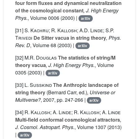
four form fluxes and dynamical neutralization
of the cosmological constant
, J. High Energy
Phys.
, Volume 0006
(2000) |
arXiv
[31]
S. Kachru; R. Kallosh; A.D. Linde; S.P.
Trivedi
De Sitter vacua in string theory
, Phys.
Rev. D
, Volume 68
(2003) |
arXiv
[32]
M.R. Douglas
The statistics of string/M
theory vacua
, J. High Energy Phys.
, Volume
0305
(2003) |
arXiv
[33]
L. Susskind
The Anthropic landscape of
string theory
(Bernard Carr, ed.)
, Universe or
Multiverse?
, 2007, pp. 247-266 |
arXiv
[34]
R. Kallosh; A. Linde; R. Kallosh; A. Linde
Multi-field conformal cosmological attractors
,
J. Cosmol. Astropart. Phys.
, Volume 1307
(2013)
|
arXiv