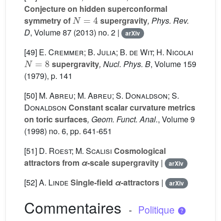
Conjecture on hidden superconformal
N
=
4
symmetry of
supergravity
, Phys. Rev.
D
, Volume 87
(2013) no. 2 |
arXiv
[49]
E. Cremmer; B. Julia; B. de Wit; H. Nicolai
N
=
8
supergravity
, Nucl. Phys. B
, Volume 159
(1979), p. 141
[50]
M. Abreu; M. Abreu; S. Donaldson; S.
Donaldson
Constant scalar curvature metrics
on toric surfaces
, Geom. Funct. Anal.
, Volume 9
(1998) no. 6, pp. 641-651
[51]
D. Roest; M. Scalisi
Cosmological
attractors from
α
-scale supergravity
|
arXiv
[52]
A. Linde
Single-field
α
-attractors
|
arXiv
Commentaires
-
Politique