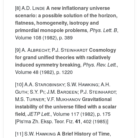
[8]
A.D. Linde
A new inflationary universe
scenario: a possible solution of the horizon,
flatness, homogeneity, isotropy and
primordial monopole problems
, Phys. Lett. B
,
Volume 108
(1982), p. 389
[9]
A. Albrecht; P.J. Steinhardt
Cosmology
for grand unified theories with radiatively
induced symmetry breaking
, Phys. Rev. Lett.
,
Volume 48
(1982), p. 1220
[10]
A.A. Starobinsky; S.W. Hawking; A.H.
Guth; S.Y. Pi; J.M. Bardeen; P.J. Steinhardt;
M.S. Turner; V.F. Mukhanov
Gravitational
instability of the universe filled with a scalar
field
, JETP Lett.
, Volume 117
(1982), p. 175
[Pis'ma Zh. Eksp. Teor. Fiz.
41
, 402 (1985)]
[11]
S.W. Hawking
A Brief History of Time
,