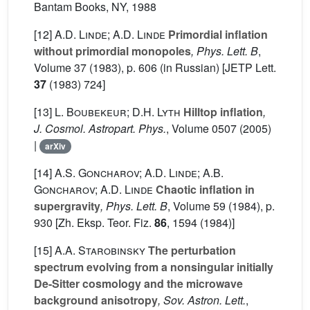
Bantam Books, NY, 1988
[12]
A.D. Linde; A.D. Linde
Primordial inflation
without primordial monopoles
, Phys. Lett. B
,
Volume 37
(1983), p. 606 (in Russian) [JETP Lett.
37
(1983) 724]
[13]
L. Boubekeur; D.H. Lyth
Hilltop inflation
,
J. Cosmol. Astropart. Phys.
, Volume 0507
(2005)
|
arXiv
[14]
A.S. Goncharov; A.D. Linde; A.B.
Goncharov; A.D. Linde
Chaotic inflation in
supergravity
, Phys. Lett. B
, Volume 59
(1984), p.
930 [Zh. Eksp. Teor. Fiz.
86
, 1594 (1984)]
[15]
A.A. Starobinsky
The perturbation
spectrum evolving from a nonsingular initially
De-Sitter cosmology and the microwave
background anisotropy
, Sov. Astron. Lett.
,