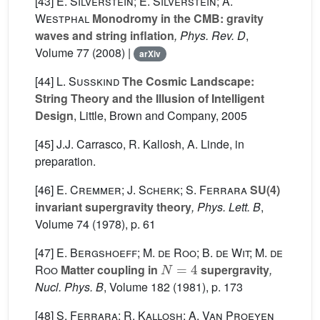
[43]
E. Silverstein; E. Silverstein; A.
Westphal
Monodromy in the CMB: gravity
waves and string inflation
, Phys. Rev. D
,
Volume 77
(2008) |
arXiv
[44]
L. Susskind
The Cosmic Landscape:
String Theory and the Illusion of Intelligent
Design
, Little, Brown and Company, 2005
[45] J.J. Carrasco, R. Kallosh, A. Linde, in
preparation.
[46]
E. Cremmer; J. Scherk; S. Ferrara
SU(4)
invariant supergravity theory
, Phys. Lett. B
,
Volume 74
(1978), p. 61
[47]
E. Bergshoeff; M. de Roo; B. de Wit; M. de
N
=
4
Roo
Matter coupling in
supergravity
,
Nucl. Phys. B
, Volume 182
(1981), p. 173
[48]
S. Ferrara; R. Kallosh; A. Van Proeyen