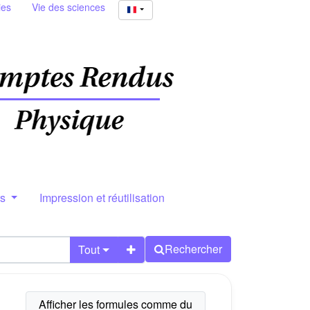
ies
Vie des sciences
rs
Impression et réutilisation
Rechercher
Tout