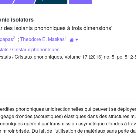
nic isolators
par des isolants phononiques à trois dimensions]
2
1
opapas
;
Theodore E. Matikas
tals / Cristaux phononiques
tals / Cristaux phononiques, Volume 17 (2016) no. 5, pp. 512-
terdites phononiques unidirectionnelles qui peuvent se déploye
iégeage d'ondes (acoustiques) élastiques dans des structures m
ononiques opèrent par transmission asymétrique d'ondes à trav
iroir brisée. Du fait de l'utilisation de matériaux sans perte dan