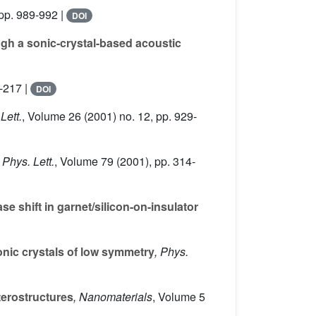
pp. 989-992 |
DOI
gh a sonic-crystal-based acoustic
-217 |
DOI
 Lett.
, Volume 26
(2001) no. 12, pp. 929-
 Phys. Lett.
, Volume 79
(2001), pp. 314-
e shift in garnet/silicon-on-insulator
nic crystals of low symmetry
, Phys.
terostructures
, Nanomaterials
, Volume 5