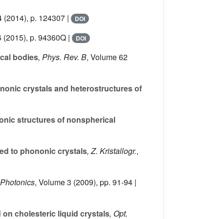
4
(2014), p. 124307 |
DOI
6
(2015), p. 94360Q |
DOI
ical bodies
, Phys. Rev. B
, Volume 62
nonic crystals and heterostructures of
nonic structures of nonspherical
ied to phononic crystals
, Z. Kristallogr.
,
. Photonics
, Volume 3
(2009), pp. 91-94 |
on cholesteric liquid crystals
, Opt.