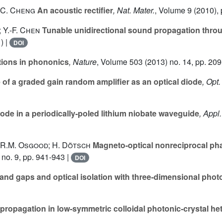
J.C. Cheng
An acoustic rectifier
, Nat. Mater.
, Volume 9
(2010), 
e; Y.-F. Chen
Tunable unidirectional sound propagation throu
) |
DOI
ions in phononics
, Nature
, Volume 503
(2013) no. 14, pp. 209
of a graded gain random amplifier as an optical diode
, Opt.
iode in a periodically-poled lithium niobate waveguide
, Appl.
i; R.M. Osgood; H. Dötsch
Magneto-optical nonreciprocal phas
no. 9, pp. 941-943 |
DOI
d gaps and optical isolation with three-dimensional photo
propagation in low-symmetric colloidal photonic-crystal he