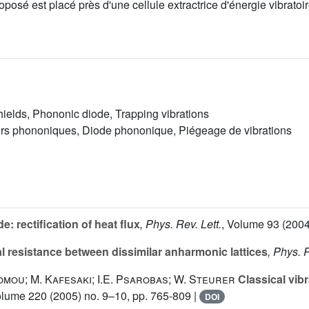
posé est placé près d'une cellule extractrice d'énergie vibratoir
ields, Phononic diode, Trapping vibrations
ers phononiques, Diode phononique, Piégeage de vibrations
: rectification of heat flux
, Phys. Rev. Lett.
, Volume 93
(2004
l resistance between dissimilar anharmonic lattices
, Phys. R
omou; M. Kafesaki; I.E. Psarobas; W. Steurer
Classical vibr
olume 220
(2005) no. 9–10, pp. 765-809 |
DOI