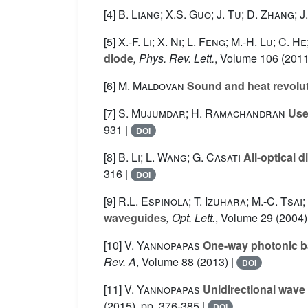
[4]
B. Liang; X.S. Guo; J. Tu; D. Zhang; 
[5]
X.-F. Li; X. Ni; L. Feng; M.-H. Lu; C. H
diode
, Phys. Rev. Lett.
, Volume 106
(2011
[6]
M. Maldovan
Sound and heat revolut
[7]
S. Mujumdar; H. Ramachandran
Use 
931 |
DOI
[8]
B. Li; L. Wang; G. Casati
All-optical d
316 |
DOI
[9]
R.L. Espinola; T. Izuhara; M.-C. Tsa
waveguides
, Opt. Lett.
, Volume 29
(2004) 
[10]
V. Yannopapas
One-way photonic ban
Rev. A
, Volume 88
(2013) |
DOI
[11]
V. Yannopapas
Unidirectional wave 
(2015), pp. 376-385 |
DOI