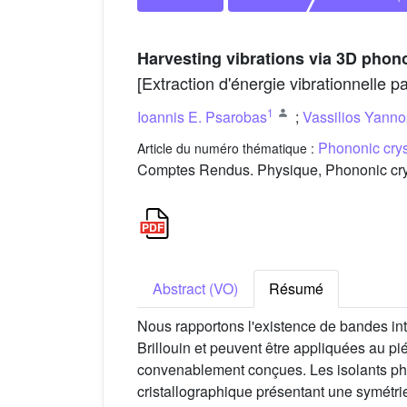
Harvesting vibrations via 3D phono
[Extraction d'énergie vibrationnelle 
1
Ioannis E. Psarobas
;
Vassilios Yann
Phononic crys
Article du numéro thématique :
Comptes Rendus. Physique, Phononic crys
Abstract (VO)
Résumé
Nous rapportons l'existence de bandes in
Brillouin et peuvent être appliquées au p
convenablement conçues. Les isolants ph
cristallographique présentant une symétrie m