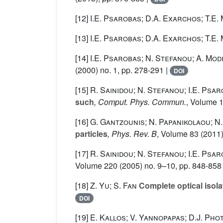
[12]
I.E. Psarobas; D.A. Exarchos; T.E.
[13]
I.E. Psarobas; D.A. Exarchos; T.E.
[14]
I.E. Psarobas; N. Stefanou; A. Mod
(2000) no. 1, pp. 278-291 |
DOI
[15]
R. Sainidou; N. Stefanou; I.E. Psa
such
, Comput. Phys. Commun.
, Volume 
[16]
G. Gantzounis; N. Papanikolaou; N
particles
, Phys. Rev. B
, Volume 83
(2011)
[17]
R. Sainidou; N. Stefanou; I.E. Psa
Volume 220
(2005) no. 9–10, pp. 848-858
[18]
Z. Yu; S. Fan
Complete optical isola
DOI
[19]
E. Kallos; V. Yannopapas; D.J. Pho