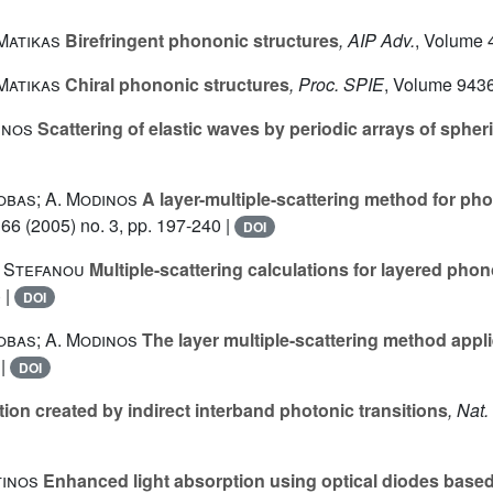
 Matikas
Birefringent phononic structures
, AIP Adv.
, Volume 
 Matikas
Chiral phononic structures
, Proc. SPIE
, Volume 943
inos
Scattering of elastic waves by periodic arrays of spher
robas; A. Modinos
A layer-multiple-scattering method for pho
166
(2005) no. 3, pp. 197-240 |
DOI
. Stefanou
Multiple-scattering calculations for layered pho
 |
DOI
robas; A. Modinos
The layer multiple-scattering method appl
 |
DOI
tion created by indirect interband photonic transitions
, Nat
tinos
Enhanced light absorption using optical diodes based 