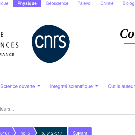
ique
Physique
Géoscience
Palevol
Chimie
Biolog
Science ouverte
Intégrité scientifique
Outils auteu
2016)
no. 5
p. 512-517
Suivant