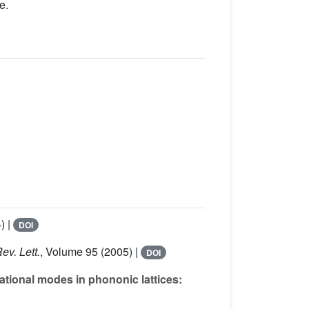
e.
) |
DOI
ev. Lett.
, Volume 95
(2005) |
DOI
ational modes in phononic lattices: