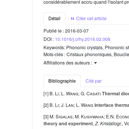
considérablement accru quand l'isolant pro
Détail
Citer cet article
Publié le :
2016-03-07
DOI :
10.1016/j.crhy.2016.02.008
Keywords:
Phononic crystals, Phononic sh
Mots-clés :
Cristaux phononiques, Boucli
Affiliations des auteurs :
Bibliographie
Cité par
[1]
B. Li; L. Wang; G. Casati
Thermal diode
[2]
B. Li; J. Lan; L. Wang
Interface therma
[3]
M. Sigalas; M. Kushwaha; E.N. Econ
theory and experiment
, Z. Kristallogr.
, V