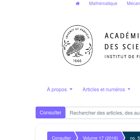
Mathématique
Mécan
À propos
Articles et numéros
Consulter
Consulter
Volume 17 (2016)
no. 5