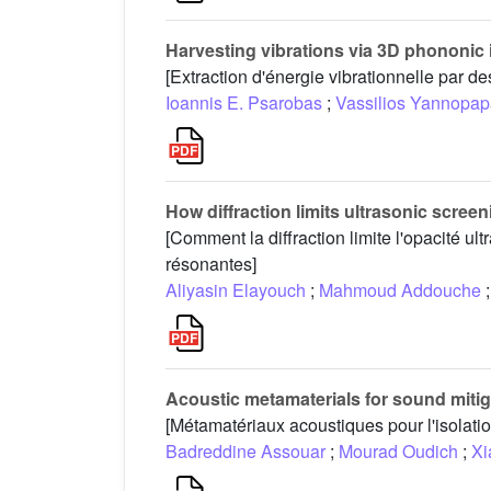
Harvesting vibrations via 3D phononic 
[Extraction d'énergie vibrationnelle par d
Ioannis E. Psarobas
;
Vassilios Yannopa
How diffraction limits ultrasonic scree
[Comment la diffraction limite l'opacité 
résonantes]
Aliyasin Elayouch
;
Mahmoud Addouche
;
Acoustic metamaterials for sound mitig
[Métamatériaux acoustiques pour l'isolati
Badreddine Assouar
;
Mourad Oudich
;
Xi