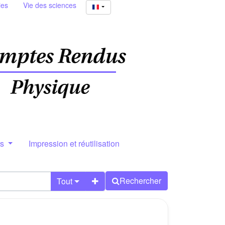
ies
Vie des sciences
rs
Impression et réutilisation
Rechercher
Tout