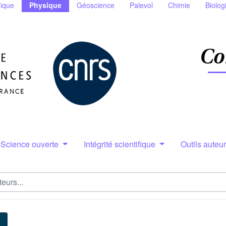
ique
Physique
Géoscience
Palevol
Chimie
Biolog
Science ouverte
Intégrité scientifique
Outils auteu