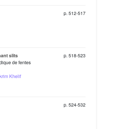
p. 512-517
ant slits
p. 518-523
dique de fentes
rim Khelif
p. 524-532