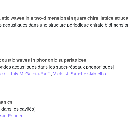
stic waves in a two-dimensional square chiral lattice struct
s acoustiques dans une structure périodique chirale bidimensio
coustic waves in phononic superlattices
s ondes acoustiques dans les super-réseaux phononiques]
icó
;
Lluís M. García-Raffi
;
Víctor J. Sánchez-Morcillo
hanics
dans les cavités]
Yan Pennec