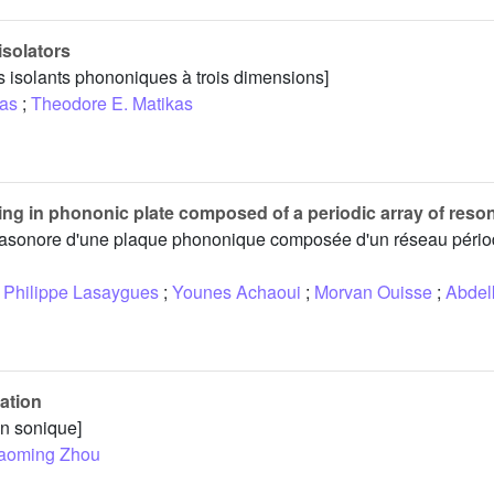
isolators
es isolants phononiques à trois dimensions]
pas
;
Theodore E. Matikas
ning in phononic plate composed of a periodic array of reson
ultrasonore d'une plaque phononique composée d'un réseau pério
Philippe Lasaygues
;
Younes Achaoui
;
Morvan Ouisse
;
Abdelk
ation
on sonique]
aoming Zhou