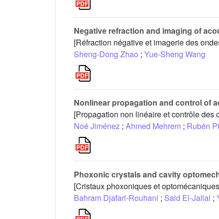
Negative refraction and imaging of acou
[Réfraction négative et imagerie des onde
Sheng-Dong Zhao
;
Yue-Sheng Wang
Nonlinear propagation and control of a
[Propagation non linéaire et contrôle de
Noé Jiménez
;
Ahmed Mehrem
;
Rubén P
Phoxonic crystals and cavity optomec
[Cristaux phoxoniques et optomécaniques 
Bahram Djafari-Rouhani
;
Said El-Jallal
;