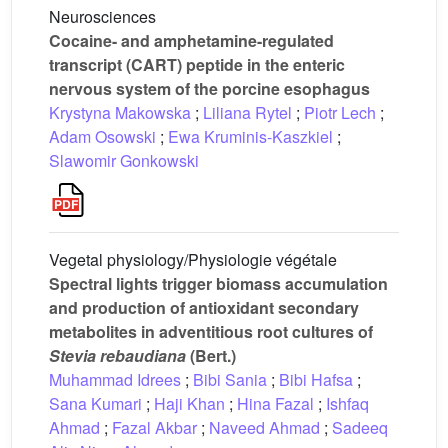
Neurosciences
Cocaine- and amphetamine-regulated
transcript (CART) peptide in the enteric
nervous system of the porcine esophagus
Krystyna Makowska
;
Liliana Rytel
;
Piotr Lech
;
Adam Osowski
;
Ewa Kruminis-Kaszkiel
;
Slawomir Gonkowski
Vegetal physiology/Physiologie végétale
Spectral lights trigger biomass accumulation
and production of antioxidant secondary
metabolites in adventitious root cultures of
Stevia rebaudiana
(Bert.)
Muhammad Idrees
;
Bibi Sania
;
Bibi Hafsa
;
Sana Kumari
;
Haji Khan
;
Hina Fazal
;
Ishfaq
Ahmad
;
Fazal Akbar
;
Naveed Ahmad
;
Sadeeq