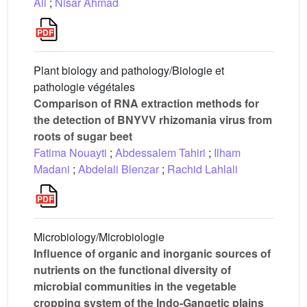
Ali
;
Nisar Ahmad
Plant biology and pathology/Biologie et
pathologie végétales
Comparison of RNA extraction methods for
the detection of BNYVV rhizomania virus from
roots of sugar beet
Fatima Nouayti
;
Abdessalem Tahiri
;
Ilham
Madani
;
Abdelali Blenzar
;
Rachid Lahlali
Microbiology/Microbiologie
Influence of organic and inorganic sources of
nutrients on the functional diversity of
microbial communities in the vegetable
cropping system of the Indo-Gangetic plains