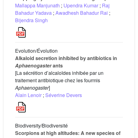
Mallappa Manjunath
;
Upendra Kumar
;
Raj
Bahadur Yadava
;
Awadhesh Bahadur Rai
;
Bijendra Singh
Evolution/Évolution
Alkaloid secretion inhibited by antibiotics in
Aphaenogaster
ants
[La sécrétion d’alcaloïdes inhibée par un
traitement antibiotique chez les fourmis
Aphaenogaster
]
Alain Lenoir
;
Séverine Devers
Biodiversity/Biodiversité
Scorpions at high altitudes: A new species of