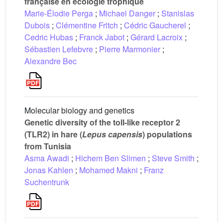
française en écologie trophique
Marie-Élodie Perga
;
Michael Danger
;
Stanislas
Dubois
;
Clémentine Fritch
;
Cédric Gaucherel
;
Cedric Hubas
;
Franck Jabot
;
Gérard Lacroix
;
Sébastien Lefebvre
;
Pierre Marmonier
;
Alexandre Bec
Molecular biology and genetics
Genetic diversity of the toll-like receptor 2
(TLR2) in hare (
Lepus capensis
) populations
from Tunisia
Asma Awadi
;
Hichem Ben Slimen
;
Steve Smith
;
Jonas Kahlen
;
Mohamed Makni
;
Franz
Suchentrunk