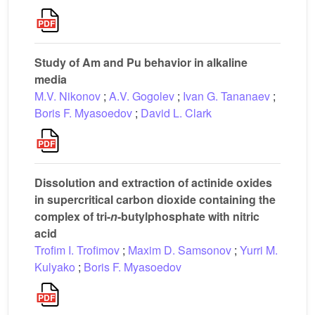
Study of Am and Pu behavior in alkaline
media
M.V. Nikonov
;
A.V. Gogolev
;
Ivan G. Tananaev
;
Boris F. Myasoedov
;
David L. Clark
Dissolution and extraction of actinide oxides
in supercritical carbon dioxide containing the
complex of tri-
n
-butylphosphate with nitric
acid
Trofim I. Trofimov
;
Maxim D. Samsonov
;
Yurri M.
Kulyako
;
Boris F. Myasoedov