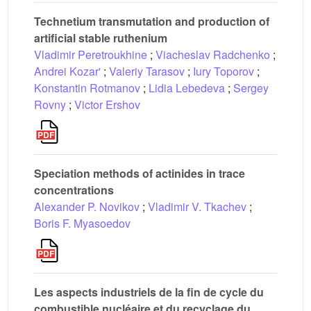
Technetium transmutation and production of
artificial stable ruthenium
Vladimir Peretroukhine
;
Viacheslav Radchenko
;
Andrei Kozar'
;
Valeriy Tarasov
;
Iury Toporov
;
Konstantin Rotmanov
;
Lidia Lebedeva
;
Sergey
Rovny
;
Victor Ershov
Speciation methods of actinides in trace
concentrations
Alexander P. Novikov
;
Vladimir V. Tkachev
;
Boris F. Myasoedov
Les aspects industriels de la fin de cycle du
combustible nucléaire et du recyclage du