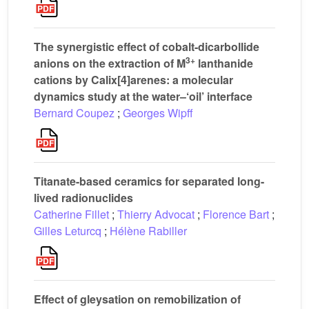
The synergistic effect of cobalt-dicarbollide
3+
anions on the extraction of M
lanthanide
cations by Calix[4]arenes: a molecular
dynamics study at the water–‘oil’ interface
Bernard Coupez
;
Georges Wipff
Titanate-based ceramics for separated long-
lived radionuclides
Catherine Fillet
;
Thierry Advocat
;
Florence Bart
;
Gilles Leturcq
;
Hélène Rabiller
Effect of gleysation on remobilization of