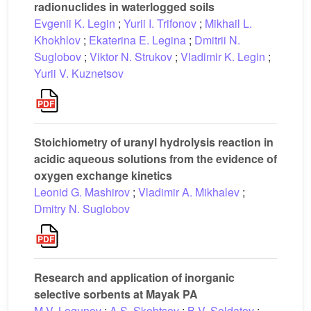
radionuclides in waterlogged soils
Evgenii K. Legin
;
Yurii I. Trifonov
;
Mikhail L.
Khokhlov
;
Ekaterina E. Legina
;
Dmitrii N.
Suglobov
;
Viktor N. Strukov
;
Vladimir K. Legin
;
Yurii V. Kuznetsov
Stoichiometry of uranyl hydrolysis reaction in
acidic aqueous solutions from the evidence of
oxygen exchange kinetics
Leonid G. Mashirov
;
Vladimir A. Mikhalev
;
Dmitry N. Suglobov
Research and application of inorganic
selective sorbents at Mayak PA
M.V. Logunov
;
A.S. Skobtsov
;
B.V. Soldatov
;