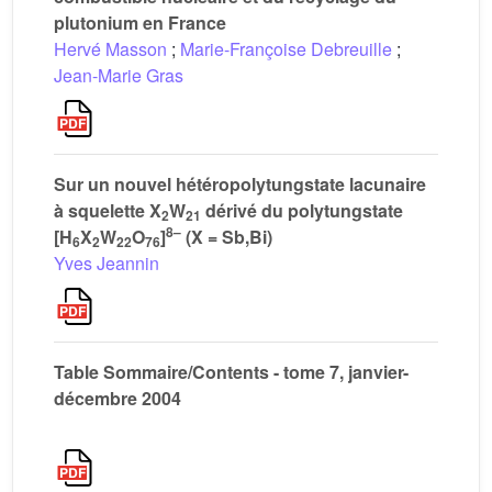
plutonium en France
Hervé Masson
;
Marie-Françoise Debreuille
;
Jean-Marie Gras
Sur un nouvel hétéropolytungstate lacunaire
à squelette X
W
dérivé du polytungstate
2
21
8–
[H
X
W
O
]
(X = Sb,Bi)
6
2
22
76
Yves Jeannin
Table Sommaire/Contents - tome 7, janvier-
décembre 2004