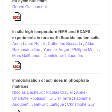
du cycle nucléaire
Robert Guillaumont
In situ high temperature NMR and EXAFS
experiments in rare-earth fluoride molten salts
Anne-Laure Rollet
;
Catherine Bessada
;
Aïdar
Rakhmatoulline
;
Yannick Auger
;
Philippe Melin
;
Marc Gailhanou
;
Dominique Thiaudière
Immobilisation of actinides in phosphate
matrices
Nicolas Dacheux
;
Nicolas Clavier
;
Anne-
Charlotte Robisson
;
Olivier Terra
;
Fabienne
Audubert
;
Jean-Éric Lartigue
;
Christophe Guy