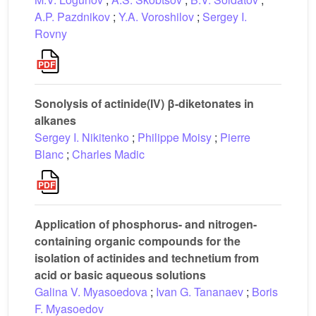
A.P. Pazdnikov
;
Y.A. Voroshilov
;
Sergey I.
Rovny
Sonolysis of actinide(IV) β-diketonates in
alkanes
Sergey I. Nikitenko
;
Philippe Moisy
;
Pierre
Blanc
;
Charles Madic
Application of phosphorus- and nitrogen-
containing organic compounds for the
isolation of actinides and technetium from
acid or basic aqueous solutions
Galina V. Myasoedova
;
Ivan G. Tananaev
;
Boris
F. Myasoedov