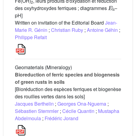
Fe(OH)
, leurs produits d'oxydation et réduction
2
E
h
des oxyhydroxydes ferriques ; diagrammes
–
pH]
Written on invitation of the Editorial Board
Jean-
Marie R. Génin
;
Christian Ruby
;
Antoine Géhin
;
Philippe Refait
Geomaterials (Mineralogy)
Bioreduction of ferric species and biogenesis
of green rusts in soils
[Bioréduction des espèces ferriques et biogenèse
des rouilles vertes dans les sols]
Jacques Berthelin
;
Georges Ona-Nguema
;
Sébastien Stemmler
;
Cécile Quantin
;
Mustapha
Abdelmoula
;
Frédéric Jorand