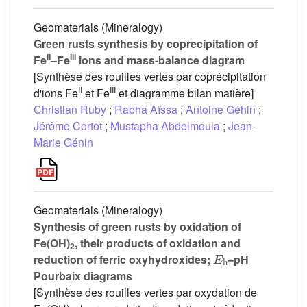
Geomaterials (Mineralogy)
Green rusts synthesis by coprecipitation of
II
III
Fe
–Fe
ions and mass-balance diagram
[Synthèse des rouilles vertes par coprécipitation
II
III
d'ions Fe
et Fe
et diagramme bilan matière]
Christian Ruby
;
Rabha Aïssa
;
Antoine Géhin
;
Jérôme Cortot
;
Mustapha Abdelmoula
;
Jean-
Marie Génin
Geomaterials (Mineralogy)
Synthesis of green rusts by oxidation of
Fe(OH)
, their products of oxidation and
2
E
h
reduction of ferric oxyhydroxides;
–pH
Pourbaix diagrams
[Synthèse des rouilles vertes par oxydation de