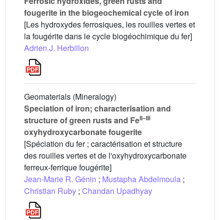
Ferrosic hydroxides, green rusts and
fougerite in the biogeochemical cycle of iron
[Les hydroxydes ferrosiques, les rouilles vertes et
la fougérite dans le cycle biogéochimique du fer]
Adrien J. Herbillon
Geomaterials (Mineralogy)
Speciation of iron; characterisation and
II–III
structure of green rusts and Fe
oxyhydroxycarbonate fougerite
[Spéciation du fer ; caractérisation et structure
des rouilles vertes et de l'oxyhydroxycarbonate
ferreux-ferrique fougérite]
Jean-Marie R. Génin
;
Mustapha Abdelmoula
;
Christian Ruby
;
Chandan Upadhyay