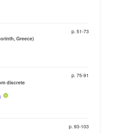
p. 51-73
orinth, Greece)
p. 75-91
om discrete
i
p. 93-103