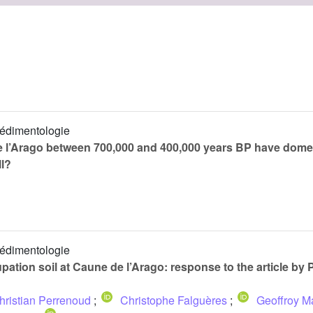
Sédimentologie
 de l’Arago between 700,000 and 400,000 years BP have domes
ll?
Sédimentologie
cupation soil at Caune de l’Arago: response to the article by
hristian Perrenoud
;
Christophe Falguères
;
Geoffroy M