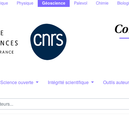
ique
Physique
Géoscience
Palevol
Chimie
Biolog
Science ouverte
Intégrité scientifique
Outils auteu