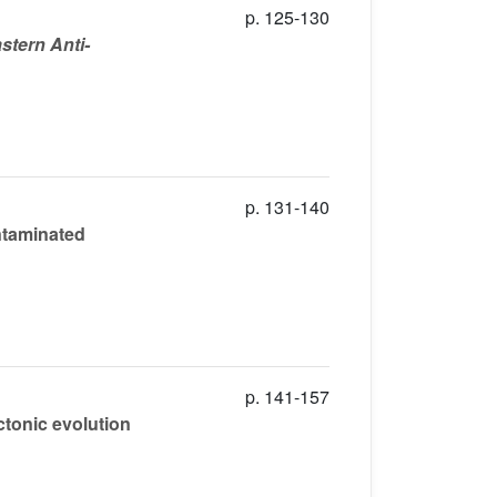
p. 125-130
stern Anti-
p. 131-140
ntaminated
p. 141-157
ctonic evolution