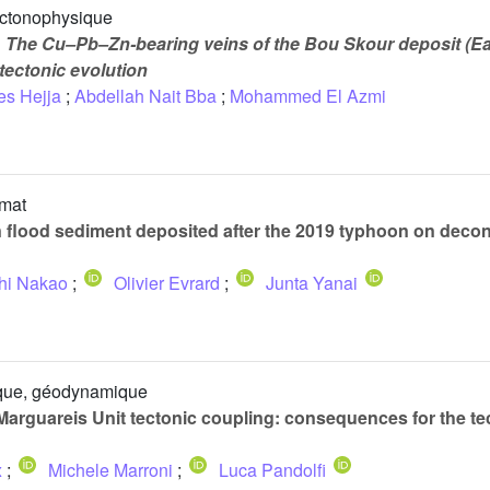
ectonophysique
n
The Cu–Pb–Zn-bearing veins of the Bou Skour deposit (Ea
 tectonic evolution
s Hejja
;
Abdellah Nait Bba
;
Mohammed El Azmi
imat
n flood sediment deposited after the 2019 typhoon on deco
hi Nakao
;
Olivier Evrard
;
Junta Yanai
sique, géodynamique
arguareis Unit tectonic coupling: consequences for the te
x
;
Michele Marroni
;
Luca Pandolfi