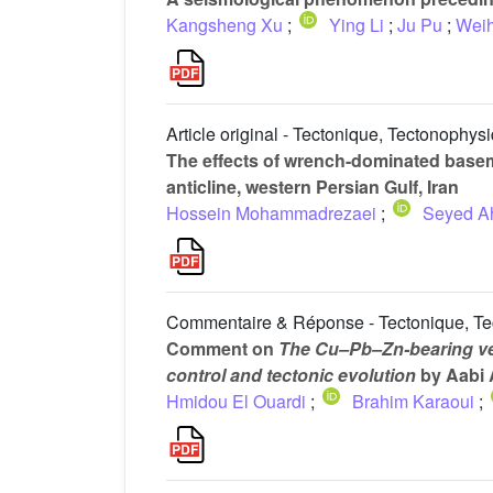
Kangsheng Xu
;
Ying Li
;
Ju Pu
;
Wei
Article original - Tectonique, Tectonophys
The effects of wrench-dominated baseme
anticline, western Persian Gulf, Iran
Hossein Mohammadrezaei
;
Seyed A
Commentaire & Réponse - Tectonique, T
Comment on
The Cu–Pb–Zn-bearing vei
control and tectonic evolution
by Aabi A.
Hmidou El Ouardi
;
Brahim Karaoui
;