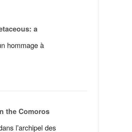
retaceous: a
: un hommage à
 in the Comoros
ans l’archipel des