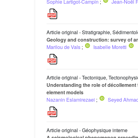
Sophie Lartigot-Campin
;
Jean-Noël 
Article original - Stratigraphie, Sédimento
Geology and construction: survey of arc
Marilou de Vals
;
Isabelle Moretti
Article original - Tectonique, Tectonophys
Understanding the role of décollement t
element models
Nazanin Eslamirezaei
;
Seyed Ahmad
Article original - Géophysique interne
A seismological phenomenon preceding