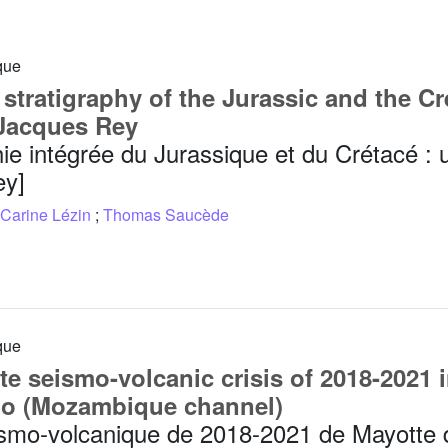
que
 stratigraphy of the Jurassic and the C
 Jacques Rey
hie intégrée du Jurassique et du Crétacé 
ey]
Carine Lézin
;
Thomas Saucède
que
e seismo-volcanic crisis of 2018-2021
go (Mozambique channel)
ismo-volcanique de 2018-2021 de Mayotte d