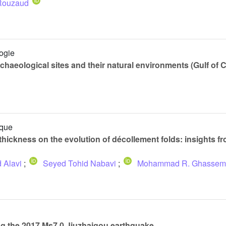
Rouzaud
logie
haeological sites and their natural environments (Gulf of C
ique
hickness on the evolution of décollement folds: insights fr
 Alavi
;
Seyed Tohid Nabavi
;
Mohammad R. Ghassem
 the 2017 Ms7.0 Jiuzhaigou earthquake