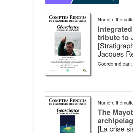
Numéro thémati
Integrated
tribute to
[Stratigrap
Jacques R
Coordonné par :
Numéro thémati
The Mayott
archipela
[La crise s