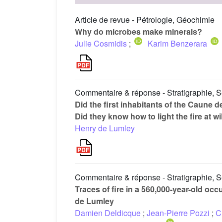
Article de revue - Pétrologie, Géochimie
Why do microbes make minerals?
Julie Cosmidis
;
Karim Benzerara
Commentaire & réponse - Stratigraphie, 
Did the first inhabitants of the Caune
Did they know how to light the fire at wi
Henry de Lumley
Commentaire & réponse - Stratigraphie, 
Traces of fire in a 560,000-year-old oc
de Lumley
Damien Deldicque
;
Jean-Pierre Pozzi
;
C