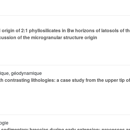
igin of 2:1 phyllosilicates in Bw horizons of latosols of th
scussion of the microgranular structure origin
ysique, géodynamique
th contrasting lithologies: a case study from the upper tip 
logie
l sedimentary breccias during early extension: processes a