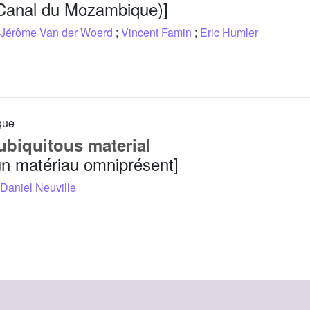
Canal du Mozambique)]
Jérôme Van der Woerd
;
Vincent Famin
;
Eric Humler
que
ubiquitous material
un matériau omniprésent]
Daniel Neuville