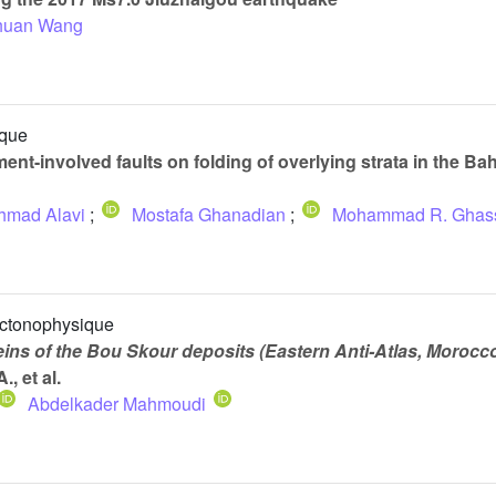
huan Wang
ique
nt-involved faults on folding of overlying strata in the B
hmad Alavi
;
Mostafa Ghanadian
;
Mohammad R. Ghas
ectonophysique
ns of the Bou Skour deposits (Eastern Anti-Atlas, Morocco)
, et al.
Abdelkader Mahmoudi