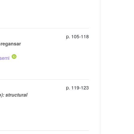
p. 105-118
ahregansar
semi
p. 119-123
: structural