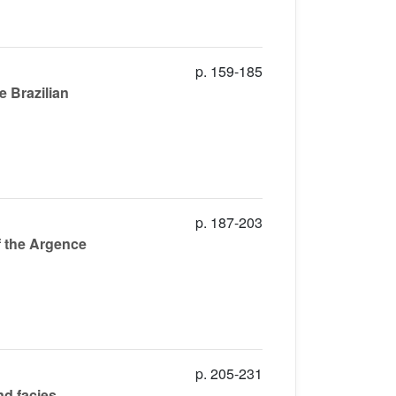
p. 159-185
e Brazilian
p. 187-203
of the Argence
p. 205-231
nd facies