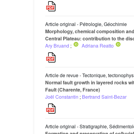
Article original - Pétrologie, Géochimie
Morphology, chemical composition and or
Central Plateau: contribution to the di
Ary Bruand
;
Adriana Reatto
Article de revue - Tectonique, tectonoph
Normal fault growth in layered rocks wi
Fault (Charente, France)
Joël Constantin
;
Bertrand Saint-Bezar
Article original - Stratigraphie, Sédimento
Formation and preservation of colluvia