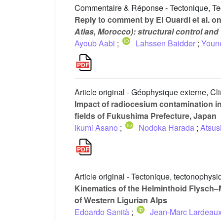
Commentaire & Réponse - Tectonique, T
Reply to comment by El Ouardi et al. o
Atlas, Morocco): structural control and
Ayoub Aabi
;
Lahssen Baidder
;
Youne
Article original - Géophysique externe, Cl
Impact of radiocesium contamination i
fields of Fukushima Prefecture, Japan
Ikumi Asano
;
Nodoka Harada
;
Atsus
Article original - Tectonique, tectonophy
Kinematics of the Helminthoid Flysch–M
of Western Ligurian Alps
Edoardo Sanità
;
Jean-Marc Lardeau