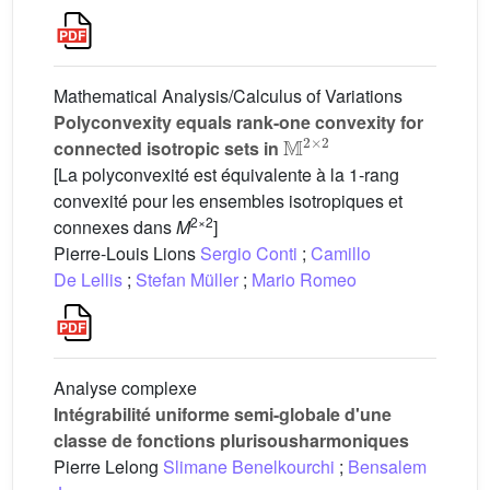
Mathematical Analysis/Calculus of Variations
Polyconvexity equals rank-one convexity for
𝕄
2
×
2
connected isotropic sets in
[La polyconvexité est équivalente à la 1-rang
convexité pour les ensembles isotropiques et
2×2
connexes dans
M
]
Pierre-Louis Lions
Sergio Conti
;
Camillo
De Lellis
;
Stefan Müller
;
Mario Romeo
Analyse complexe
Intégrabilité uniforme semi-globale d'une
classe de fonctions plurisousharmoniques
Pierre Lelong
Slimane Benelkourchi
;
Bensalem