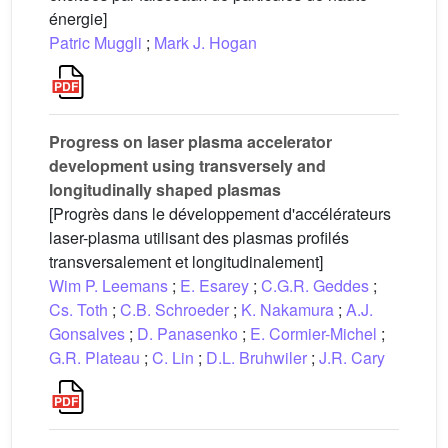
énergie]
Patric Muggli
;
Mark J. Hogan
Progress on laser plasma accelerator
development using transversely and
longitudinally shaped plasmas
[Progrès dans le développement d'accélérateurs
laser-plasma utilisant des plasmas profilés
transversalement et longitudinalement]
Wim P. Leemans
;
E. Esarey
;
C.G.R. Geddes
;
Cs. Toth
;
C.B. Schroeder
;
K. Nakamura
;
A.J.
Gonsalves
;
D. Panasenko
;
E. Cormier-Michel
;
G.R. Plateau
;
C. Lin
;
D.L. Bruhwiler
;
J.R. Cary