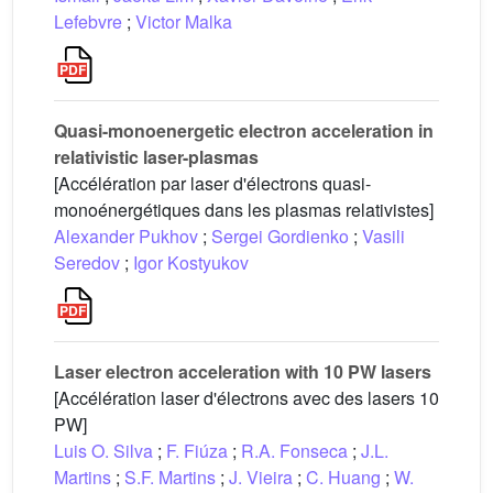
Lefebvre
;
Victor Malka
Quasi-monoenergetic electron acceleration in
relativistic laser-plasmas
[Accélération par laser d'électrons quasi-
monoénergétiques dans les plasmas relativistes]
Alexander Pukhov
;
Sergei Gordienko
;
Vasili
Seredov
;
Igor Kostyukov
Laser electron acceleration with 10 PW lasers
[Accélération laser d'électrons avec des lasers 10
PW]
Luis O. Silva
;
F. Fiúza
;
R.A. Fonseca
;
J.L.
Martins
;
S.F. Martins
;
J. Vieira
;
C. Huang
;
W.