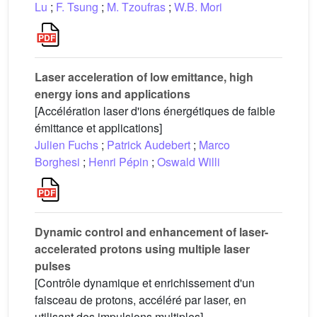
Lu
;
F. Tsung
;
M. Tzoufras
;
W.B. Mori
Laser acceleration of low emittance, high
energy ions and applications
[Accélération laser d'ions énergétiques de faible
émittance et applications]
Julien Fuchs
;
Patrick Audebert
;
Marco
Borghesi
;
Henri Pépin
;
Oswald Willi
Dynamic control and enhancement of laser-
accelerated protons using multiple laser
pulses
[Contrôle dynamique et enrichissement d'un
faisceau de protons, accéléré par laser, en
utilisant des impulsions multiples]