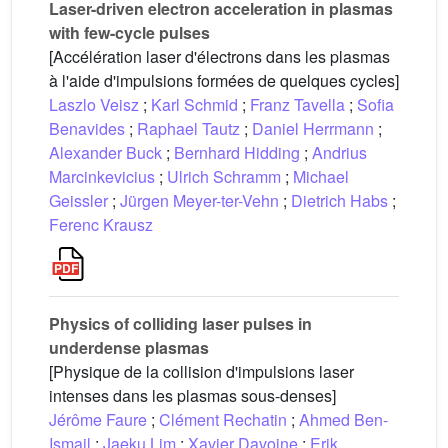
Laser-driven electron acceleration in plasmas
with few-cycle pulses
[Accélération laser d'électrons dans les plasmas
à l'aide d'impulsions formées de quelques cycles]
Laszlo Veisz
;
Karl Schmid
;
Franz Tavella
;
Sofia
Benavides
;
Raphael Tautz
;
Daniel Herrmann
;
Alexander Buck
;
Bernhard Hidding
;
Andrius
Marcinkevicius
;
Ulrich Schramm
;
Michael
Geissler
;
Jürgen Meyer-ter-Vehn
;
Dietrich Habs
;
Ferenc Krausz
Physics of colliding laser pulses in
underdense plasmas
[Physique de la collision d'impulsions laser
intenses dans les plasmas sous-denses]
Jérôme Faure
;
Clément Rechatin
;
Ahmed Ben-
Ismail
;
Jaeku Lim
;
Xavier Davoine
;
Erik