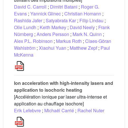
David C. Carroll
;
Dimitri Batani
;
Roger G.
Evans
;
Yannick Glinec
;
Christian Homann
;
Rashida Jafer
;
Satyabrata Kar
;
Filip Lindau
;
Olle Lundh
;
Keith Markey
;
David Neely
;
Frank
Nürnberg
;
Anders Persson
;
Mark N. Quinn
;
Alex P.L. Robinson
;
Markus Roth
;
Claes-Göran
Wahlström
;
Xiaohui Yuan
;
Matthew Zepf
;
Paul
McKenna
Ion acceleration with high-intensity lasers and
application to isochoric heating
[Accélération ionique par laser ultra-intense et
application au chauffage isochore]
Erik Lefebvre
;
Michaël Carrié
;
Rachel Nuter