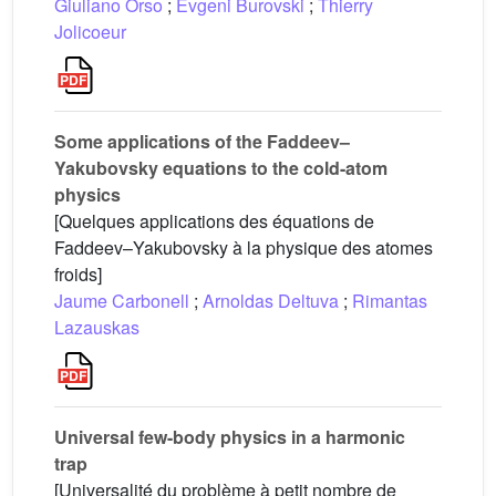
Giuliano Orso
;
Evgeni Burovski
;
Thierry
Jolicoeur
Some applications of the Faddeev–
Yakubovsky equations to the cold-atom
physics
[Quelques applications des équations de
Faddeev–Yakubovsky à la physique des atomes
froids]
Jaume Carbonell
;
Arnoldas Deltuva
;
Rimantas
Lazauskas
Universal few-body physics in a harmonic
trap
[Universalité du problème à petit nombre de