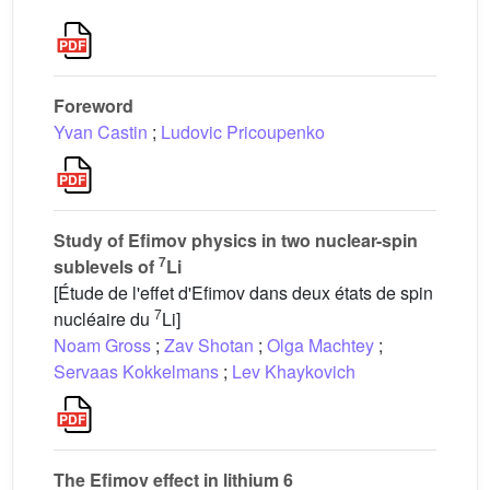
Foreword
Yvan Castin
;
Ludovic Pricoupenko
Study of Efimov physics in two nuclear-spin
7
sublevels of
Li
[Étude de l'effet d'Efimov dans deux états de spin
7
nucléaire du
Li]
Noam Gross
;
Zav Shotan
;
Olga Machtey
;
Servaas Kokkelmans
;
Lev Khaykovich
The Efimov effect in lithium 6