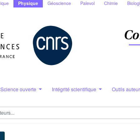
ique
Physique
Géoscience
Palevol
Chimie
Biolog
Science ouverte
Intégrité scientifique
Outils auteu