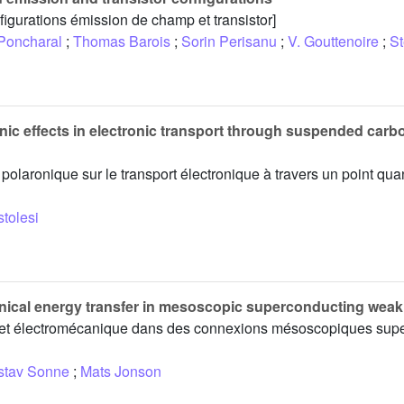
igurations émission de champ et transistor]
 Poncharal
;
Thomas Barois
;
Sorin Perisanu
;
V. Gouttenoire
;
St
onic effects in electronic transport through suspended car
 polaronique sur le transport électronique à travers un point qu
stolesi
ical energy transfer in mesoscopic superconducting weak 
e et électromécanique dans des connexions mésoscopiques sup
stav Sonne
;
Mats Jonson