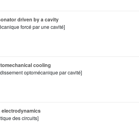
nator driven by a cavity
canique forcé par une cavité]
tomechanical cooling
idissement optomécanique par cavité]
m electrodynamics
que des circuits]