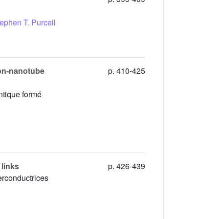
ephen T. Purcell
bon-nanotube
p. 410-425
antique formé
links
p. 426-439
erconductrices