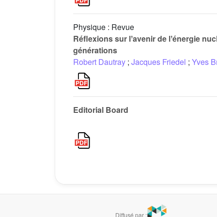
Physique : Revue
Réflexions sur lʼavenir de lʼénergie nuc
générations
Robert Dautray
;
Jacques Friedel
;
Yves B
Editorial Board
Diffusé par :