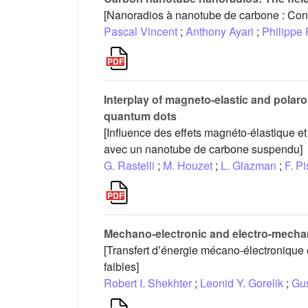
[Nanoradios à nanotube de carbone : Conf
Pascal Vincent
;
Anthony Ayari
;
Philippe
Interplay of magneto-elastic and polar
quantum dots
[Influence des effets magnéto-élastique et
avec un nanotube de carbone suspendu]
G. Rastelli
;
M. Houzet
;
L. Glazman
;
F. Pi
Mechano-electronic and electro-mechan
[Transfert dʼénergie mécano-électroniqu
faibles]
Robert I. Shekhter
;
Leonid Y. Gorelik
;
Gu