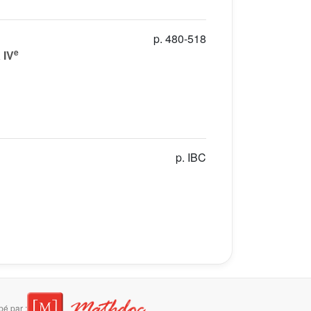
p. 480-518
e
 IV
p. IBC
é par :