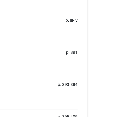
p. iii-iv
p. 391
p. 393-394
p. 395-409