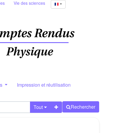
ies
Vie des sciences
rs
Impression et réutilisation
Rechercher
Tout