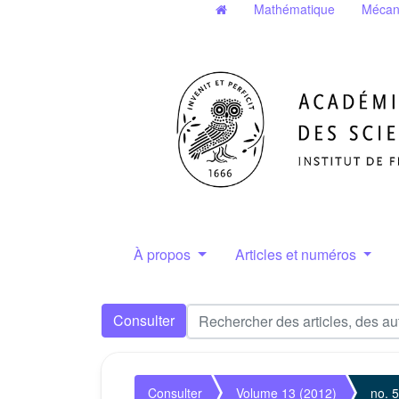
Mathématique
Mécan
À propos
Articles et numéros
Consulter
Consulter
Volume 13 (2012)
no. 5