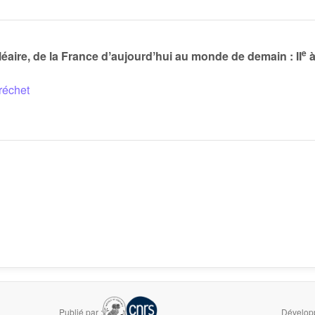
e
léaire, de la France dʼaujourdʼhui au monde de demain : II
à
réchet
Publié par :
Développ