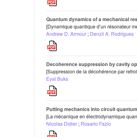
Quantum dynamics of a mechanical reso
[Dynamique quantique dʼun résonateur mé
Andrew D. Armour
;
Denzil A. Rodrigues
Decoherence suppression by cavity op
[Suppression de la décohérence par refro
Eyal Buks
Putting mechanics into circuit quantu
[La mécanique en électrodynamique quanti
Nicolas Didier
;
Rosario Fazio