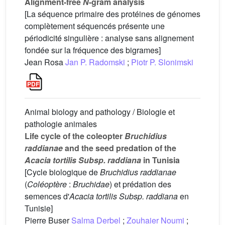
Alignment-free
N
-gram analysis
[La séquence primaire des protéines de génomes
complètement séquencés présente une
périodicité singulière : analyse sans alignement
fondée sur la fréquence des bigrames]
Jean Rosa
Jan P. Radomski
;
Piotr P. Slonimski
Animal biology and pathology / Biologie et
pathologie animales
Life cycle of the coleopter
Bruchidius
raddianae
and the seed predation of the
Acacia tortilis Subsp. raddiana
in Tunisia
[Cycle biologique de
Bruchidius raddianae
(
Coléoptère
:
Bruchidae
) et prédation des
semences d'
Acacia tortilis Subsp. raddiana
en
Tunisie]
Pierre Buser
Salma Derbel
;
Zouhaier Noumi
;