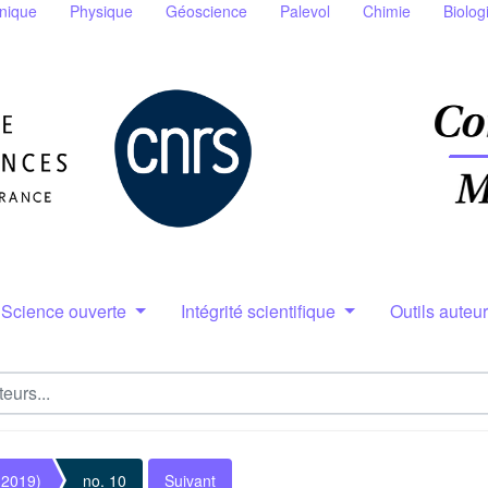
nique
Physique
Géoscience
Palevol
Chimie
Biolog
Science ouverte
Intégrité scientifique
Outils auteu
(2019)
no. 10
Suivant