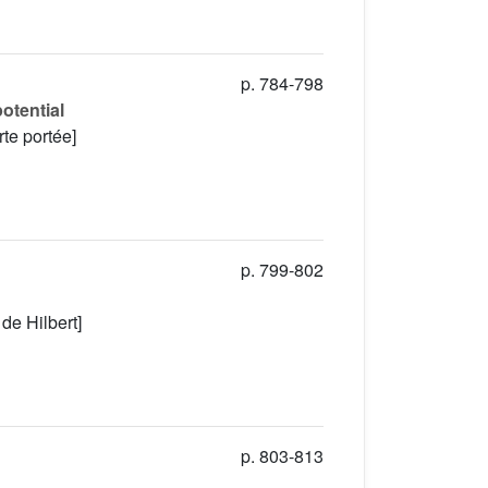
p. 784-798
potential
rte portée]
p. 799-802
de Hilbert]
p. 803-813