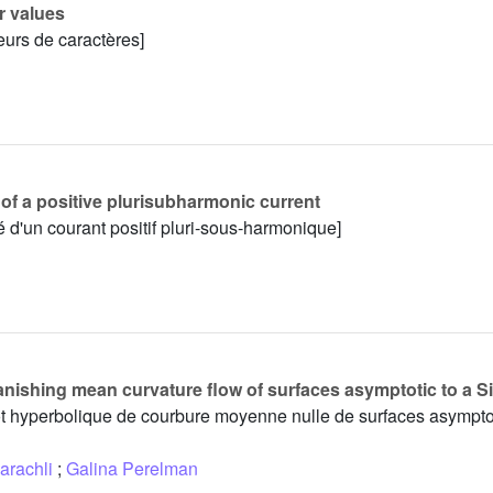
r values
eurs de caractères]
of a positive plurisubharmonic current
 d'un courant positif pluri-sous-harmonique]
anishing mean curvature flow of surfaces asymptotic to a 
 flot hyperbolique de courbure moyenne nulle de surfaces asympt
arachli
;
Galina Perelman