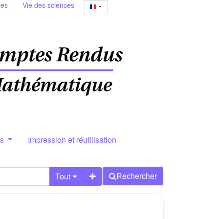
ies
Vie des sciences
rs
Impression et réutilisation
Rechercher
Tout