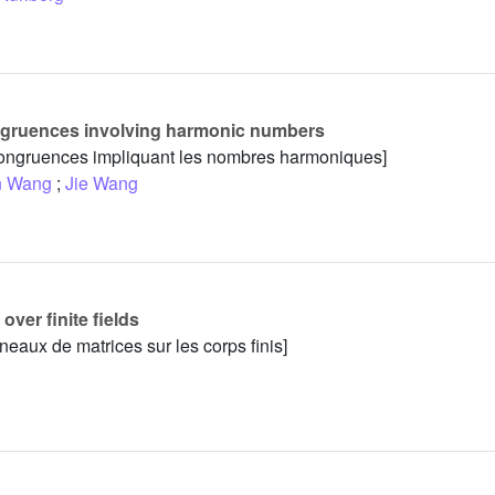
gruences involving harmonic numbers
ongruences impliquant les nombres harmoniques]
n Wang
;
Jie Wang
ver finite fields
aux de matrices sur les corps finis]