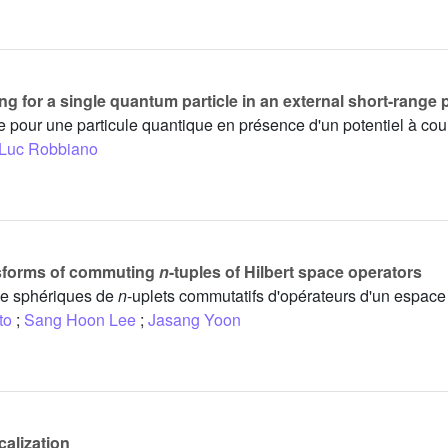
ing for a single quantum particle in an external short-range 
se pour une particule quantique en présence d'un potentiel à cou
Luc Robbiano
ansforms of commuting
n
-tuples of Hilbert space operators
hge sphériques de
n
-uplets commutatifs d'opérateurs d'un espace 
to
;
Sang Hoon Lee
;
Jasang Yoon
calization