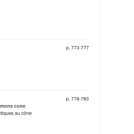
p. 773-777
p. 778-783
Simons cone
otiques au cône