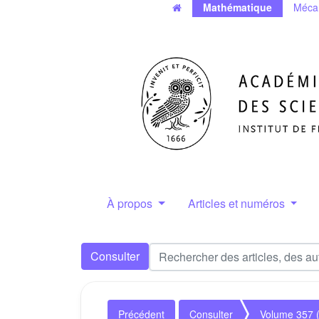
Mathématique
Méca
À propos
Articles et numéros
Consulter
Précédent
Consulter
Volume 357 