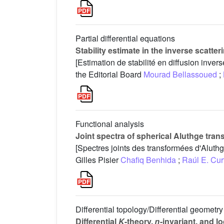
Partial differential equations
Stability estimate in the inverse scatter
[Estimation de stabilité en diffusion inver
the Editorial Board
Mourad Bellassoued
;
Functional analysis
Joint spectra of spherical Aluthge tr
[Spectres joints des transformées d'Alut
Gilles Pisier
Chafiq Benhida
;
Raúl E. Cur
Differential topology/Differential geometry
Differential
K
-theory,
η
-invariant, and lo