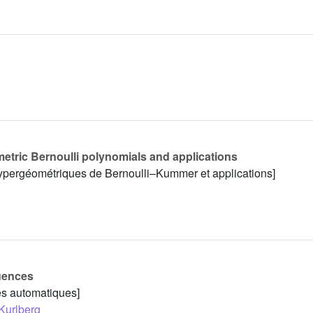
tric Bernoulli polynomials and applications
hypergéométriques de Bernoulli–Kummer et applications]
quences
es automatiques]
Kurlberg