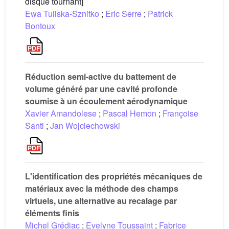
disque tournant]
Ewa Tuliska-Sznitko
;
Eric Serre
;
Patrick
Bontoux
Réduction semi-active du battement de
volume généré par une cavité profonde
soumise à un écoulement aérodynamique
Xavier Amandolese
;
Pascal Hemon
;
Françoise
Santi
;
Jan Wojciechowski
L'identification des propriétés mécaniques de
matériaux avec la méthode des champs
virtuels, une alternative au recalage par
éléments finis
Michel Grédiac
;
Evelyne Toussaint
;
Fabrice