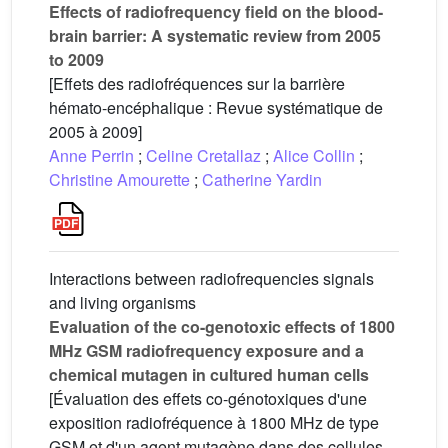
Effects of radiofrequency field on the blood-
brain barrier: A systematic review from 2005
to 2009
[Effets des radiofréquences sur la barrière
hémato-encéphalique : Revue systématique de
2005 à 2009]
Anne Perrin
;
Celine Cretallaz
;
Alice Collin
;
Christine Amourette
;
Catherine Yardin
Interactions between radiofrequencies signals
and living organisms
Evaluation of the co-genotoxic effects of 1800
MHz GSM radiofrequency exposure and a
chemical mutagen in cultured human cells
[Évaluation des effets co-génotoxiques d'une
exposition radiofréquence à 1800 MHz de type
GSM et d'un agent mutagène dans des cellules