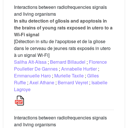
Interactions between radiofrequencies signals
and living organisms
In situ detection of gliosis and apoptosis in
the brains of young rats exposed in utero to a
Wi-Fi signal
[Détection in situ de l'apoptose et de la gliose
dans le cerveau de jeunes rats exposés in utero
à un signal Wi-Fi]
Saliha Aït-Aïssa
;
Bernard Billaudel
;
Florence
Poulletier De Gannes
;
Annabelle Hurtier
;
Emmanuelle Haro
;
Murielle Taxile
;
Gilles
Ruffie
;
Axel Athane
;
Bernard Veyret
;
Isabelle
Lagroye
Interactions between radiofrequencies signals
and living organisms