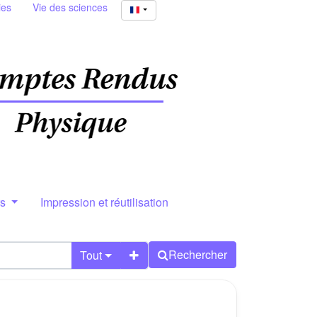
ies
Vie des sciences
rs
Impression et réutilisation
Rechercher
Tout