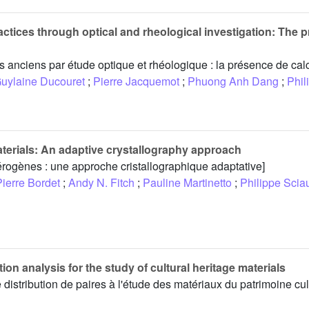
ractices through optical and rheological investigation: The 
s anciens par étude optique et rhéologique : la présence de calc
uylaine Ducouret
;
Pierre Jacquemot
;
Phuong Anh Dang
;
Phil
terials: An adaptive crystallography approach
térogènes : une approche cristallographique adaptative]
Pierre Bordet
;
Andy N. Fitch
;
Pauline Martinetto
;
Philippe Scia
tion analysis for the study of cultural heritage materials
e distribution de paires à l'étude des matériaux du patrimoine cul