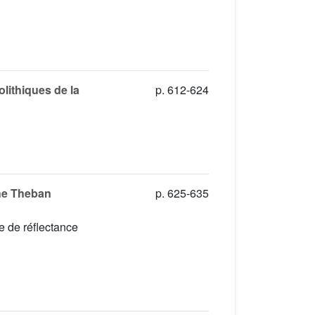
olithiques de la
p. 612-624
the Theban
p. 625-635
e de réflectance