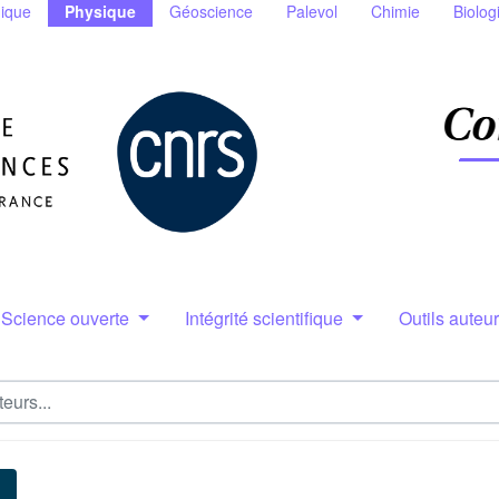
ique
Physique
Géoscience
Palevol
Chimie
Biolog
Science ouverte
Intégrité scientifique
Outils auteu