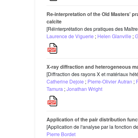
Re-interpretation of the Old Masters' p
calcite
[Réinterprétation des pratiques des Maître
Laurence de Viguerie
;
Helen Glanville
;
G
X-ray diffraction and heterogeneous ma
[Diffraction des rayons X et matériaux hé
Catherine Dejoie
;
Pierre-Olivier Autran
;
Tamura
;
Jonathan Wright
Application of the pair distribution func
[Application de l'analyse par la fonction d
Pierre Bordet