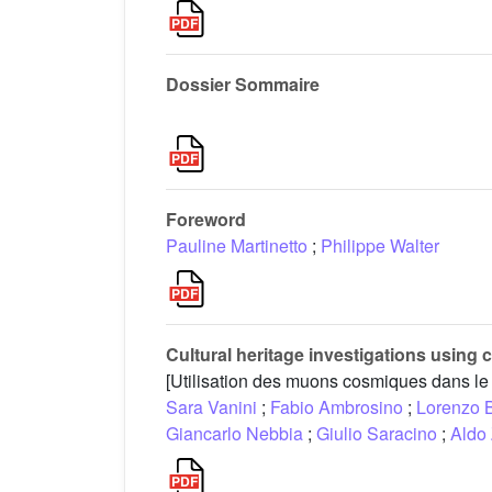
Dossier Sommaire
Foreword
Pauline Martinetto
;
Philippe Walter
Cultural heritage investigations usin
[Utilisation des muons cosmiques dans le
Sara Vanini
;
Fabio Ambrosino
;
Lorenzo 
Giancarlo Nebbia
;
Giulio Saracino
;
Aldo