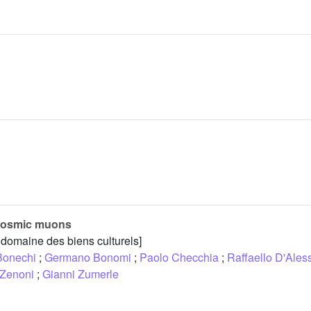
g cosmic muons
 domaine des biens culturels]
Bonechi
;
Germano Bonomi
;
Paolo Checchia
;
Raffaello D'Ales
 Zenoni
;
Gianni Zumerle