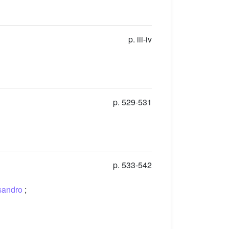
p. iii-iv
p. 529-531
p. 533-542
sandro
;