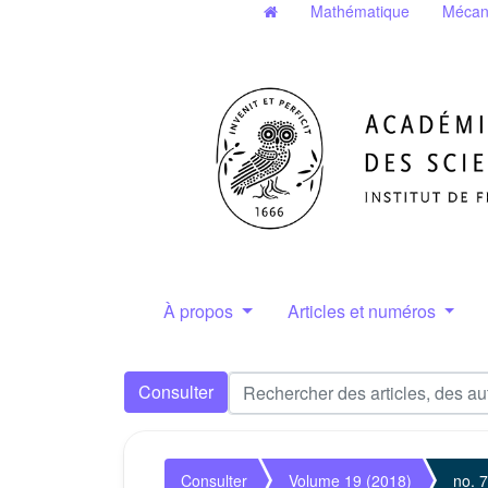
Mathématique
Mécan
À propos
Articles et numéros
Consulter
Consulter
Volume 19 (2018)
no. 7