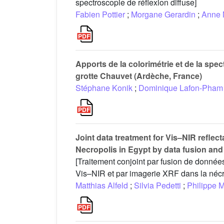
spectroscopie de réflexion diffuse]
Fabien Pottier
;
Morgane Gerardin
;
Anne 
Apports de la colorimétrie et de la spec
grotte Chauvet (Ardèche, France)
Stéphane Konik
;
Dominique Lafon-Pham
Joint data treatment for Vis–NIR refl
Necropolis in Egypt by data fusion and
[Traitement conjoint par fusion de donné
Vis–NIR et par imagerie XRF dans la nécr
Matthias Alfeld
;
Silvia Pedetti
;
Philippe M