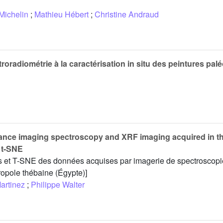
Michelin
;
Mathieu Hébert
;
Christine Andraud
troradiométrie à la caractérisation in situ des peintures palé
ectance imaging spectroscopy and XRF imaging acquired in 
 t-SNE
es et T-SNE des données acquises par imagerie de spectroscopi
opole thébaine (Égypte)]
artinez
;
Philippe Walter