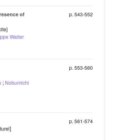
presence of
p. 543-552
ite]
ippe Walter
p. 553-560
u
;
Nobumichi
p. 561-574
turel]