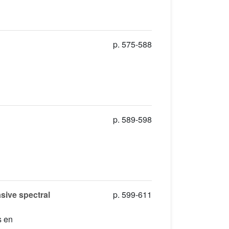
p. 575-588
p. 589-598
asive spectral
p. 599-611
s en