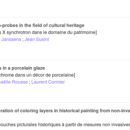
probes in the field of cultural heritage
s X synchrotron dans le domaine du patrimoine]
 Janssens
;
Jean Susini
in a porcelain glaze
chrome dans un décor de porcelaine]
aëlle Rousse
;
Laurent Cormier
ation of coloring layers in historical painting from non-inv
 couches picturales historiques à partir de mesures non invasive