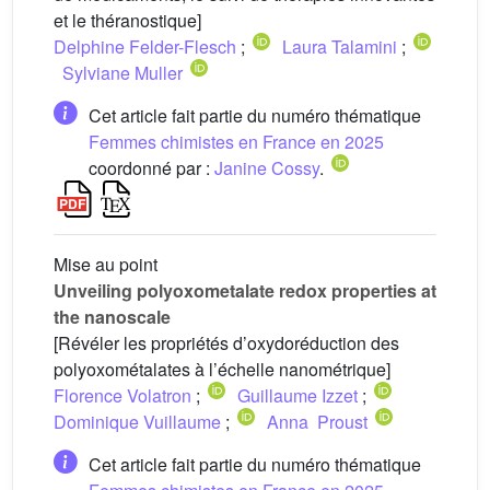
et le théranostique]
Delphine Felder-Flesch
;
Laura Talamini
;
Sylviane Muller
Cet article fait partie du numéro thématique
Femmes chimistes en France en 2025
coordonné par :
Janine Cossy
.
Mise au point
Unveiling polyoxometalate redox properties at
the nanoscale
[Révéler les propriétés d’oxydoréduction des
polyoxométalates à l’échelle nanométrique]
Florence Volatron
;
Guillaume Izzet
;
Dominique Vuillaume
;
Anna Proust
Cet article fait partie du numéro thématique