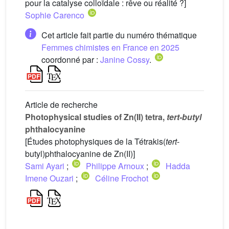
pour la catalyse colloïdale : rêve ou réalité ?]
Sophie Carenco
Cet article fait partie du numéro thématique
Femmes chimistes en France en 2025
coordonné par :
Janine Cossy
.
Article de recherche
Photophysical studies of Zn(II) tetra,
tert-butyl
phthalocyanine
[Études photophysiques de la Tétrakis(
tert
-
butyl)phthalocyanine de Zn(II)]
Sami Ayari
;
Philippe Arnoux
;
Hadda
Imene Ouzari
;
Céline Frochot