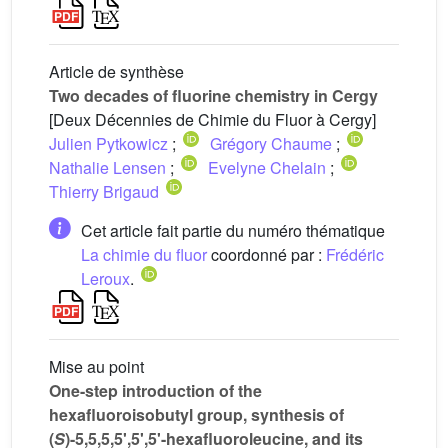
Article de synthèse
Two decades of fluorine chemistry in Cergy
[Deux Décennies de Chimie du Fluor à Cergy]
Julien Pytkowicz
;
Grégory Chaume
;
Nathalie Lensen
;
Evelyne Chelain
;
Thierry Brigaud
Cet article fait partie du numéro thématique
La chimie du fluor
coordonné par :
Frédéric
Leroux
.
Mise au point
One-step introduction of the
hexafluoroisobutyl group, synthesis of
(
S
)-5,5,5,5',5',5'-hexafluoroleucine, and its