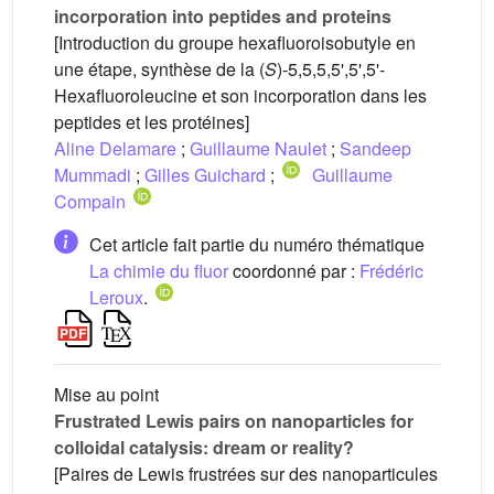
incorporation into peptides and proteins
[Introduction du groupe hexafluoroisobutyle en
une étape, synthèse de la (
S
)-5,5,5,5',5',5'-
Hexafluoroleucine et son incorporation dans les
peptides et les protéines]
Aline Delamare
;
Guillaume Naulet
;
Sandeep
Mummadi
;
Gilles Guichard
;
Guillaume
Compain
Cet article fait partie du numéro thématique
La chimie du fluor
coordonné par :
Frédéric
Leroux
.
Mise au point
Frustrated Lewis pairs on nanoparticles for
colloidal catalysis: dream or reality?
[Paires de Lewis frustrées sur des nanoparticules