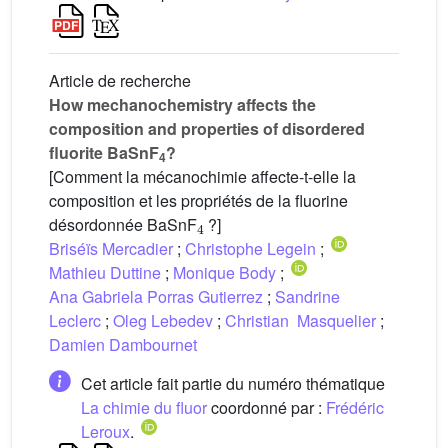
Article de recherche
How mechanochemistry affects the
composition and properties of disordered
fluorite BaSnF
?
4
[Comment la mécanochimie affecte-t-elle la
composition et les propriétés de la fluorine
4
désordonnée BaSnF
?]
Briséïs Mercadier
;
Christophe Legein
;
Mathieu Duttine
;
Monique Body
;
Ana Gabriela Porras Gutierrez
;
Sandrine
Leclerc
;
Oleg Lebedev
;
Christian Masquelier
;
Damien Dambournet
Cet article fait partie du numéro thématique
La chimie du fluor
coordonné par :
Frédéric
Leroux
.