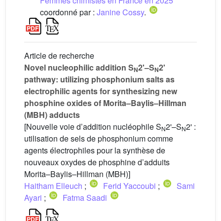
Femmes chimistes en France en 2025
coordonné par :
Janine Cossy
.
Article de recherche
Novel nucleophilic addition S
2'–S
2'
N
N
pathway: utilizing phosphonium salts as
electrophilic agents for synthesizing new
phosphine oxides of Morita–Baylis–Hillman
(MBH) adducts
[Nouvelle voie d’addition nucléophile S
2'–S
2' :
N
N
utilisation de sels de phosphonium comme
agents électrophiles pour la synthèse de
nouveaux oxydes de phosphine d’adduits
Morita–Baylis–Hillman (MBH)]
Haitham Elleuch
;
Ferid Yaccoubi
;
Sami
Ayari
;
Fatma Saadi