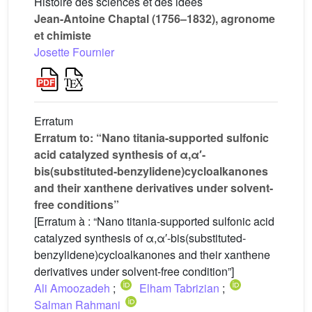
Histoire des sciences et des idées
Jean-Antoine Chaptal (1756–1832), agronome
et chimiste
Josette Fournier
Erratum
Erratum to: “Nano titania-supported sulfonic
acid catalyzed synthesis of α,α′-
bis(substituted-benzylidene)cycloalkanones
and their xanthene derivatives under solvent-
free conditions”
[Erratum à : “Nano titania-supported sulfonic acid
catalyzed synthesis of α,α′-bis(substituted-
benzylidene)cycloalkanones and their xanthene
derivatives under solvent-free condition”]
Ali Amoozadeh
;
Elham Tabrizian
;
Salman Rahmani