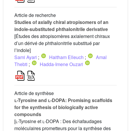
Article de recherche
Studies of axially chiral atropisomers of an
indole-substituted phthalonitrile derivative
[Études des atropisomères axialement chiraux
d’un dérivé de phthalonitrile substitué par
l’indole]
Sami Ayari
;
Haitham Elleuch
;
Amal
Thebti
;
Hadda-Imene Ouzari
Article de synthèse
l
-Tyrosine and
l
-DOPA: Promising scaffolds
for the synthesis of biologically active
compounds
[
l
-Tyrosine et
l
-DOPA : Des échafaudages
moléculaires prometteurs pour la synthèse des