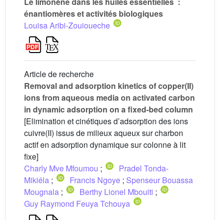
Le limonène dans les huiles essentielles :
énantiomères et activités biologiques
Louisa Aribi-Zouioueche
Article de recherche
Removal and adsorption kinetics of copper(II)
ions from aqueous media on activated carbon
in dynamic adsorption on a fixed-bed column
[Elimination et cinétiques d’adsorption des ions
cuivre(II) issus de milieux aqueux sur charbon
actif en adsorption dynamique sur colonne à lit
fixe]
Charly Mve Mfoumou
;
Pradel Tonda-
Mikiéla
;
Francis Ngoye
;
Spenseur Bouassa
Mougnala
;
Berthy Lionel Mbouiti
;
Guy Raymond Feuya Tchouya