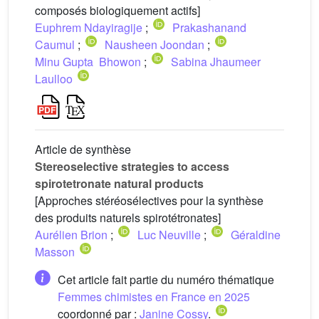
composés biologiquement actifs]
Euphrem Ndayiragije
;
Prakashanand
Caumul
;
Nausheen Joondan
;
Minu Gupta Bhowon
;
Sabina Jhaumeer
Laulloo
Article de synthèse
Stereoselective strategies to access
spirotetronate natural products
[Approches stéréosélectives pour la synthèse
des produits naturels spirotétronates]
Aurélien Brion
;
Luc Neuville
;
Géraldine
Masson
Cet article fait partie du numéro thématique
Femmes chimistes en France en 2025
coordonné par :
Janine Cossy
.