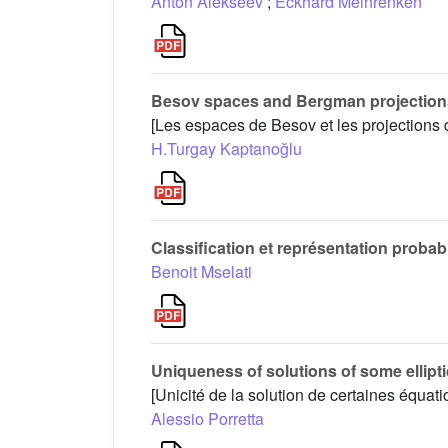
Anton Alekseev
;
Eckhard Meinrenken
Besov spaces and Bergman projections
[Les espaces de Besov et les projections
H.Turgay Kaptanoğlu
Classification et représentation probabi
Benoit Mselati
Uniqueness of solutions of some elliptic
[Unicité de la solution de certaines équatio
Alessio Porretta