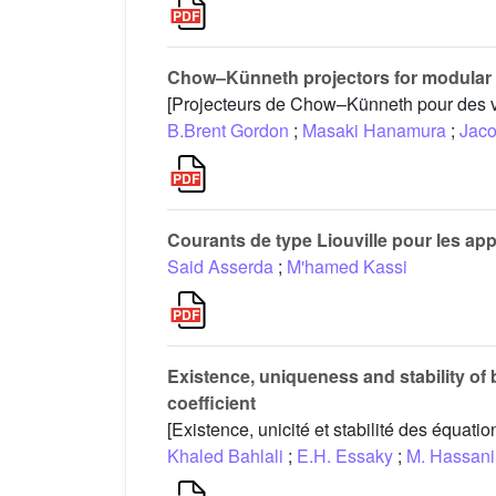
Chow–Künneth projectors for modular v
[Projecteurs de Chow–Künneth pour des v
B.Brent Gordon
;
Masaki Hanamura
;
Jaco
Courants de type Liouville pour les ap
Said Asserda
;
M'hamed Kassi
Existence, uniqueness and stability of 
coefficient
[Existence, unicité et stabilité des équati
Khaled Bahlali
;
E.H. Essaky
;
M. Hassani