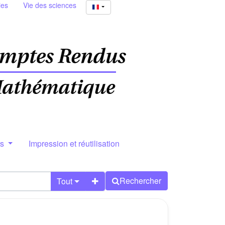
ies
Vie des sciences
rs
Impression et réutilisation
Rechercher
Tout