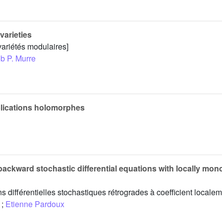
arieties
ariétés modulaires]
b P. Murre
plications holomorphes
backward stochastic differential equations with locally mon
ons différentielles stochastiques rétrogrades à coefficient local
;
Etienne Pardoux