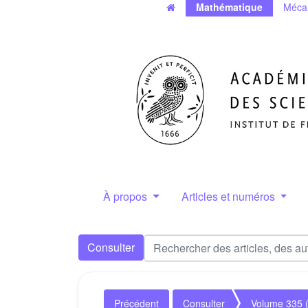
Mathématique
Méca
À propos
Articles et numéros
Consulter
Précédent
Consulter
Volume 335 