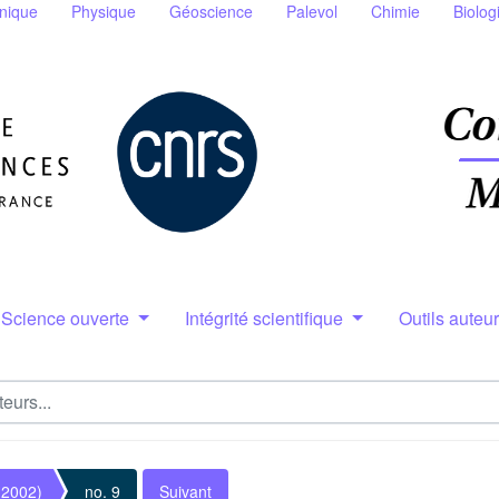
nique
Physique
Géoscience
Palevol
Chimie
Biolog
Science ouverte
Intégrité scientifique
Outils auteu
(2002)
no. 9
Suivant