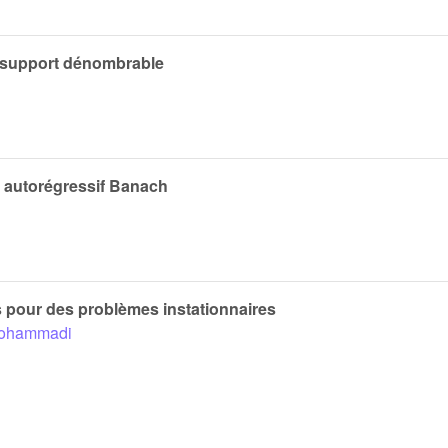
 à support dénombrable
s autorégressif Banach
s pour des problèmes instationnaires
Mohammadi