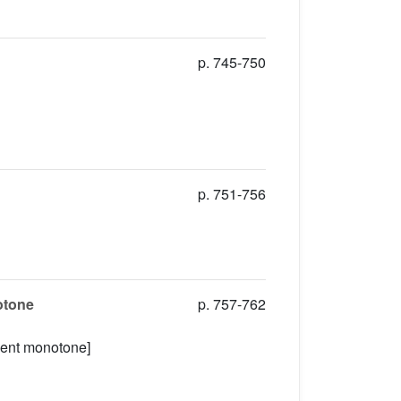
p. 745-750
p. 751-756
otone
p. 757-762
ement monotone]