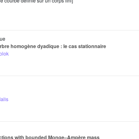
une courbe définie sur un corps fini]
que
arbre homogène dyadique : le cas stationnaire
olok
alis
nctions with bounded Monge–Ampère mass