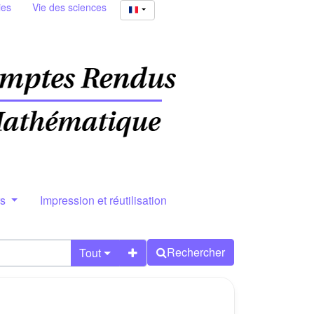
ies
Vie des sciences
rs
Impression et réutilisation
Rechercher
Tout