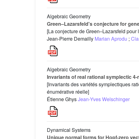
Algebraic Geometry
Green–Lazarsfeld's conjecture for gener
[La conjecture de Green–Lazarsfeld pour 
Jean-Pierre Demailly
Marian Aprodu
;
Cla
Algebraic Geometry
Invariants of real rational symplectic 
[Invariants des variétés symplectiques rat
énumérative réelle]
Étienne Ghys
Jean-Yves Welschinger
Dynamical Systems
Unique normal forms for Hopf-zero vect