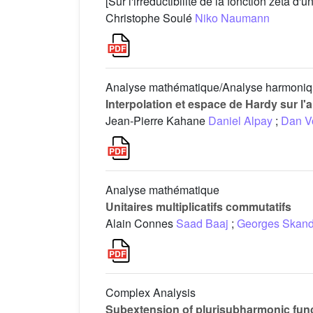
[Sur l'irréductibilité de la fonction zêta d'
Christophe Soulé
Niko Naumann
Analyse mathématique/Analyse harmoni
Interpolation et espace de Hardy sur l'
Jean-Pierre Kahane
Daniel Alpay
;
Dan V
Analyse mathématique
Unitaires multiplicatifs commutatifs
Alain Connes
Saad Baaj
;
Georges Skand
Complex Analysis
Subextension of plurisubharmonic fu