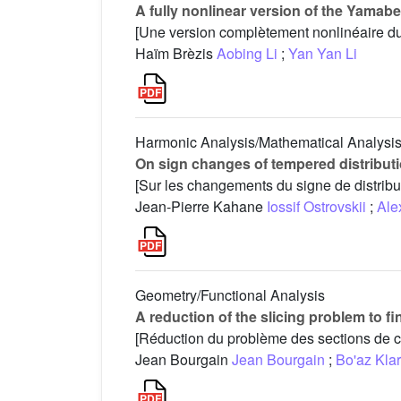
A fully nonlinear version of the Yamab
[Une version complètement nonlinéaire d
Haïm Brèzis
Aobing Li
;
Yan Yan Li
Harmonic Analysis/Mathematical Analysi
On sign changes of tempered distributio
[Sur les changements du signe de distribu
Jean-Pierre Kahane
Iossif Ostrovskii
;
Ale
Geometry/Functional Analysis
A reduction of the slicing problem to fi
[Réduction du problème des sections de 
Jean Bourgain
Jean Bourgain
;
Bo'az Kla