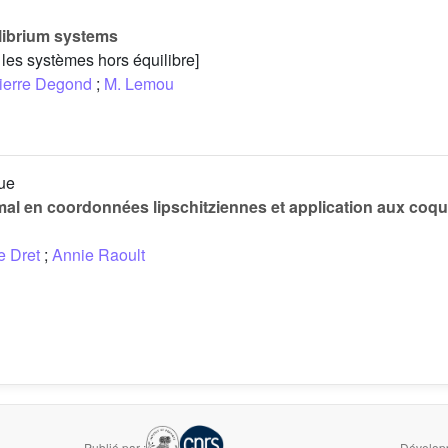
ilibrium systems
 les systèmes hors équilibre]
ierre Degond
;
M. Lemou
ue
al en coordonnées lipschitziennes et application aux coque
e Dret
;
Annie Raoult
Publié par :
Développ