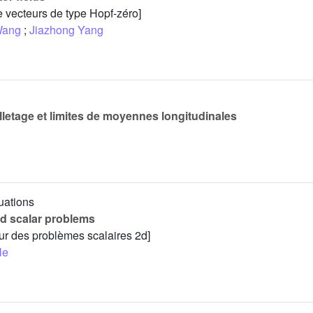
vecteurs de type Hopf-zéro]
Wang
;
Jiazhong Yang
lletage et limites de moyennes longitudinales
uations
d scalar problems
r des problèmes scalaires 2d]
He