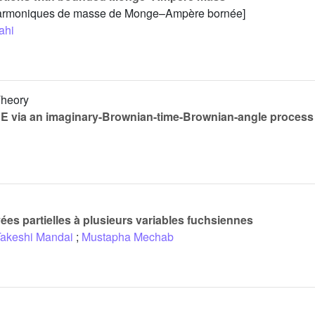
sharmoniques de masse de Monge–Ampère bornée]
ahi
Theory
E via an imaginary-Brownian-time-Brownian-angle process
ées partielles à plusieurs variables fuchsiennes
akeshi Mandai
;
Mustapha Mechab