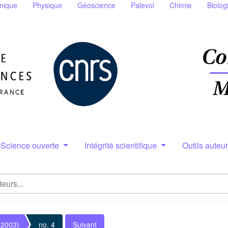
nique
Physique
Géoscience
Palevol
Chimie
Biolog
Science ouverte
Intégrité scientifique
Outils auteu
(2003)
no. 4
Suivant