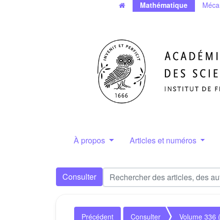
Mathématique
Méca
À propos
Articles et numéros
Consulter
Précédent
Consulter
Volume 336 