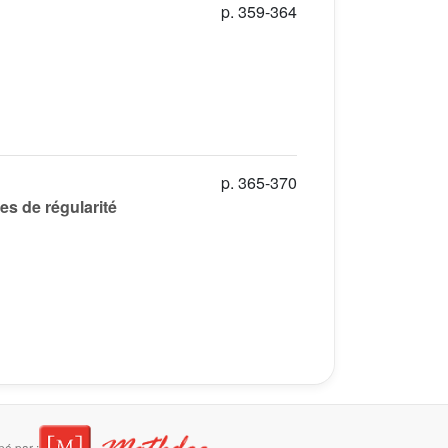
p. 359-364
p. 365-370
s de régularité
é par :