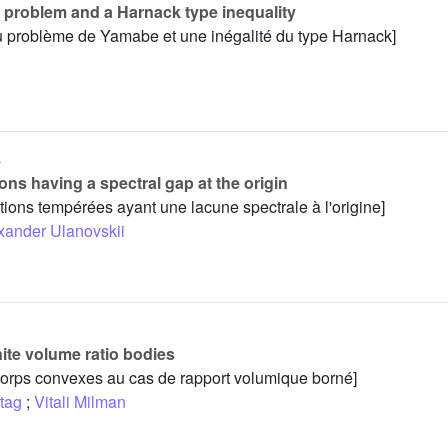
e problem and a Harnack type inequality
u problème de Yamabe et une inégalité du type Harnack]
s
ns having a spectral gap at the origin
tions tempérées ayant une lacune spectrale à l'origine]
xander Ulanovskii
nite volume ratio bodies
corps convexes au cas de rapport volumique borné]
rtag
;
Vitali Milman