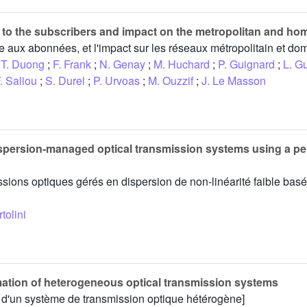
e to the subscribers and impact on the metropolitan and h
ue aux abonnées, et l'impact sur les réseaux métropolitain et do
T. Duong
;
F. Frank
;
N. Genay
;
M. Huchard
;
P. Guignard
;
L. Gu
. Saliou
;
S. Durel
;
P. Urvoas
;
M. Ouzzif
;
J. Le Masson
ispersion-managed optical transmission systems using a pe
sions optiques gérés en dispersion de non-linéarité faible bas
tolini
ation of heterogeneous optical transmission systems
 d'un système de transmission optique hétérogène]