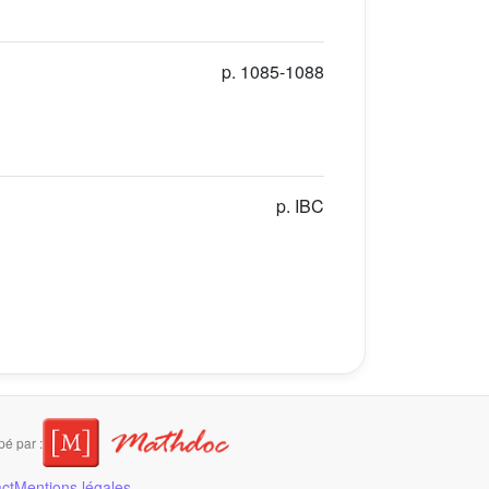
p. 1085-1088
p. IBC
é par :
ct
Mentions légales