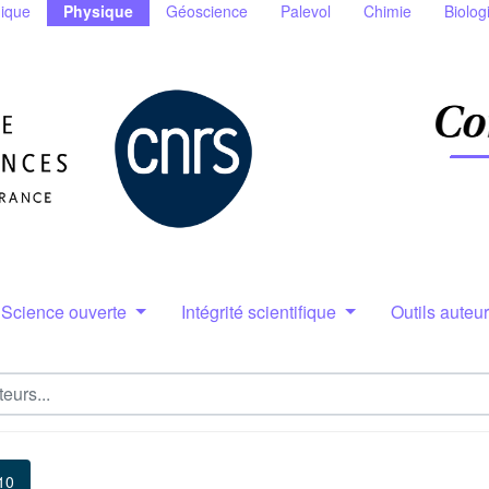
ique
Physique
Géoscience
Palevol
Chimie
Biolog
Science ouverte
Intégrité scientifique
Outils auteu
10