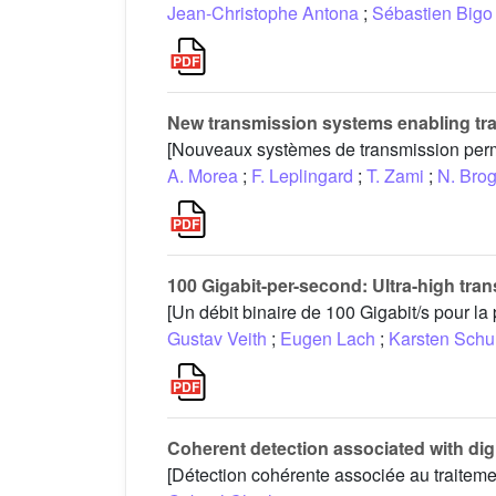
Jean-Christophe Antona
;
Sébastien Bigo
New transmission systems enabling tr
[Nouveaux systèmes de transmission perme
A. Morea
;
F. Leplingard
;
T. Zami
;
N. Bro
100 Gigabit-per-second: Ultra-high tran
[Un débit binaire de 100 Gigabit/s pour l
Gustav Veith
;
Eugen Lach
;
Karsten Schu
Coherent detection associated with dig
[Détection cohérente associée au traiteme