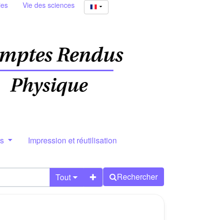
ies
Vie des sciences
rs
Impression et réutilisation
Rechercher
Tout