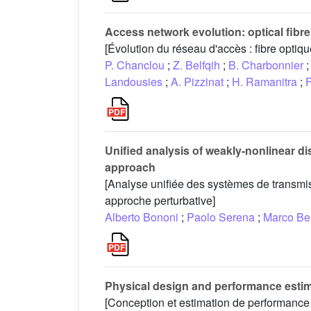
Access network evolution: optical fibr
[Évolution du réseau d'accès : fibre optiq
P. Chanclou
;
Z. Belfqih
;
B. Charbonnier
;
Landousies
;
A. Pizzinat
;
H. Ramanitra
;
F
Unified analysis of weakly-nonlinear d
approach
[Analyse unifiée des systèmes de transmis
approche perturbative]
Alberto Bononi
;
Paolo Serena
;
Marco Ber
Physical design and performance estim
[Conception et estimation de performance