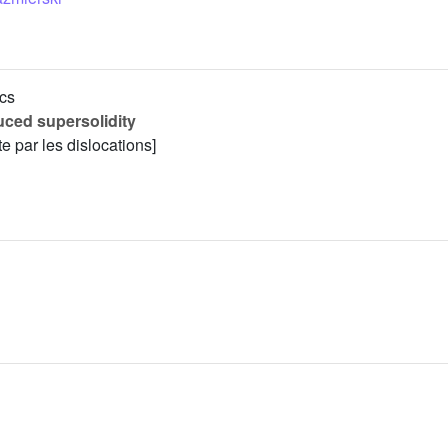
ics
uced supersolidity
te par les dislocations]