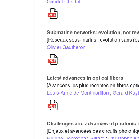
Gabriel Charlet
Submarine networks: evolution, not rev
[Réseaux sous-marins : évolution sans rév
Olivier Gautheron
Latest advances in optical fibers
[Avancées les plus récentes en fibres opt
Louis-Anne de Montmorillon
;
Gerard Kuyt
Challenges and advances of photonic in
[Enjeux et avancées des circuits photoniq
Hélène Debrégeas-Sillard
;
Christophe K