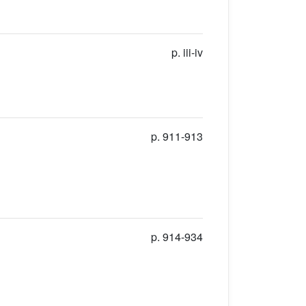
p. iii-iv
p. 911-913
p. 914-934