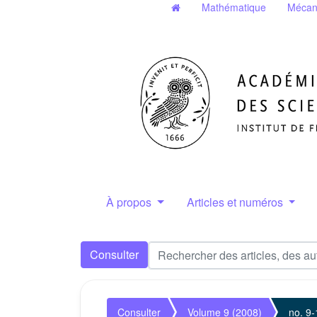
Mathématique
Mécan
À propos
Articles et numéros
Consulter
Consulter
Volume 9 (2008)
no. 9-