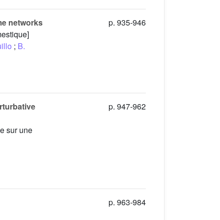
ome networks
p. 935-946
mestique]
illo
;
B.
rturbative
p. 947-962
ée sur une
p. 963-984