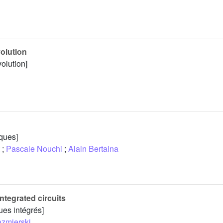
olution
olution]
iques]
;
Pascale Nouchi
;
Alain Bertaina
tegrated circuits
ues intégrés]
azmierski