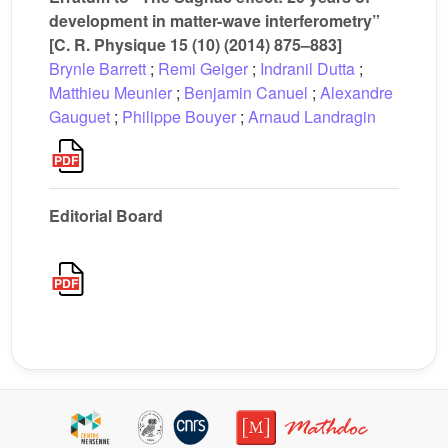
development in matter-wave interferometry”
[C. R. Physique 15 (10) (2014) 875–883]
Brynle Barrett
;
Remi Geiger
;
Indranil Dutta
;
Matthieu Meunier
;
Benjamin Canuel
;
Alexandre
Gauguet
;
Philippe Bouyer
;
Arnaud Landragin
Editorial Board