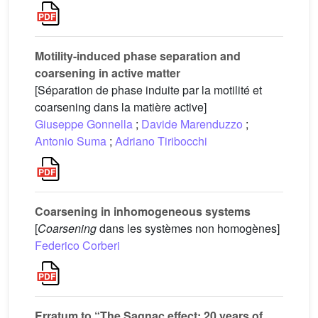
Motility-induced phase separation and
coarsening in active matter
[Séparation de phase induite par la motilité et
coarsening dans la matière active]
Giuseppe Gonnella
;
Davide Marenduzzo
;
Antonio Suma
;
Adriano Tiribocchi
Coarsening in inhomogeneous systems
[
Coarsening
dans les systèmes non homogènes]
Federico Corberi
Erratum to “The Sagnac effect: 20 years of