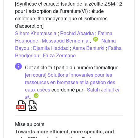
[Synthèse et caractérisation de la zéolite ZSM-12
pour l’adsorption de l’uranium(VI) : étude
cinétique, thermodynamique et isothermes
d’adsorption]
Sihem Khemaissia
;
Rachid Abaidia
;
Fatima
Houhoune
;
Messaoud Bennemla
;
Naima
Bayou
;
Djamila Haddad
;
Asma Benturki
;
Fatiha
Bendjeriou
;
Faiza Zermane
Cet article fait partie du numéro thématique
[en cours] Solutions innovantes pour les
ressources en biomasse et la gestion des
eaux usées
coordonné par :
Salah Jellali
et
al.
.
Mise au point
Towards more efficient, more specific, and