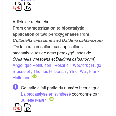
Article de recherche
From characterization to biocatalytic
application of two peroxygenases from
Collariella virescens
and
Daldinia caldariorum
[De la caractérisation aux applications
biocatalytiques de deux peroxygénases de
Collariella virescens
et
Daldinia caldariorum
]
Angelique Pothuizen
;
Rosalie I. Wouters
;
Hugo
Brasselet
;
Thomas Hilberath
;
Yinqi Wu
;
Frank
Hollmann
Cet article fait partie du numéro thématique
La biocatalyse en synthèse
coordonné par :
Juliette Martin
.