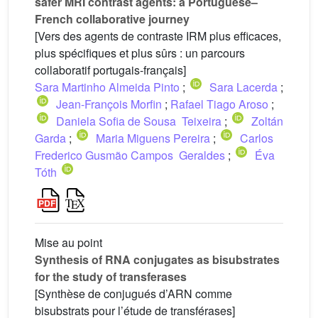
safer MRI contrast agents: a Portuguese–
French collaborative journey
[Vers des agents de contraste IRM plus efficaces,
plus spécifiques et plus sûrs : un parcours
collaboratif portugais-français]
Sara Martinho Almeida Pinto
;
Sara Lacerda
;
Jean-François Morfin
;
Rafael Tiago Aroso
;
Daniela Sofia de Sousa Teixeira
;
Zoltán
Garda
;
Maria Miguens Pereira
;
Carlos
Frederico Gusmão Campos Geraldes
;
Éva
Tóth
Mise au point
Synthesis of RNA conjugates as bisubstrates
for the study of transferases
[Synthèse de conjugués d’ARN comme
bisubstrats pour l’étude de transférases]