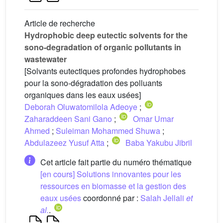
Article de recherche
Hydrophobic deep eutectic solvents for the
sono-degradation of organic pollutants in
wastewater
[Solvants eutectiques profondes hydrophobes
pour la sono-dégradation des polluants
organiques dans les eaux usées]
Deborah Oluwatomilola Adeoye
;
Zaharaddeen Sani Gano
;
Omar Umar
Ahmed
;
Suleiman Mohammed Shuwa
;
Abdulazeez Yusuf Atta
;
Baba Yakubu Jibril
Cet article fait partie du numéro thématique
[en cours] Solutions innovantes pour les
ressources en biomasse et la gestion des
eaux usées
coordonné par :
Salah Jellali
et
al.
.