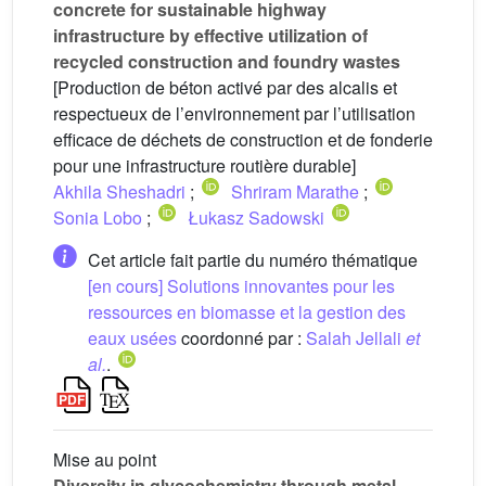
concrete for sustainable highway
infrastructure by effective utilization of
recycled construction and foundry wastes
[Production de béton activé par des alcalis et
respectueux de l’environnement par l’utilisation
efficace de déchets de construction et de fonderie
pour une infrastructure routière durable]
Akhila Sheshadri
;
Shriram Marathe
;
Sonia Lobo
;
Łukasz Sadowski
Cet article fait partie du numéro thématique
[en cours] Solutions innovantes pour les
ressources en biomasse et la gestion des
eaux usées
coordonné par :
Salah Jellali
et
al.
.
Mise au point
Diversity in glycochemistry through metal-