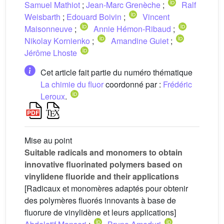
Samuel Mathiot
;
Jean-Marc Grenèche
;
Ralf
Weisbarth
;
Edouard Boivin
;
Vincent
Maisonneuve
;
Annie Hémon-Ribaud
;
Nikolay Kornienko
;
Amandine Guiet
;
Jérôme Lhoste
Cet article fait partie du numéro thématique
La chimie du fluor
coordonné par :
Frédéric
Leroux
.
Mise au point
Suitable radicals and monomers to obtain
innovative fluorinated polymers based on
vinylidene fluoride and their applications
[Radicaux et monomères adaptés pour obtenir
des polymères fluorés innovants à base de
fluorure de vinylidène et leurs applications]