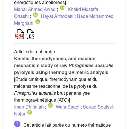
énergétiques améliorées]
Manal Ahmed Awad
;
Khalid Mustafa
Ortashi
;
Hayat Althobaiti
;
Nada Mohammed
Merghani
Article de recherche
Kinetic, thermodynamic, and reaction
mechanism study of raw
Phragmites australis
pyrolysis using thermogravimetric analysis
[Étude cinétique, thermodynamique et du
mécanisme réactionnel de la pyrolyse du
Phragmites australis
brut par analyse
thermogravimétrique (ATG)]
Imen Dhifallah
;
Wafa Saadi
;
Souad Souissi-
Najar
Cet article fait partie du numéro thématique