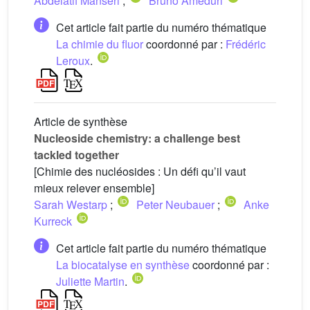
Abdelatif Manseri
;
Bruno Ameduri
Cet article fait partie du numéro thématique
La chimie du fluor
coordonné par :
Frédéric
Leroux
.
Article de synthèse
Nucleoside chemistry: a challenge best
tackled together
[Chimie des nucléosides : Un défi qu’il vaut
mieux relever ensemble]
Sarah Westarp
;
Peter Neubauer
;
Anke
Kurreck
Cet article fait partie du numéro thématique
La biocatalyse en synthèse
coordonné par :
Juliette Martin
.