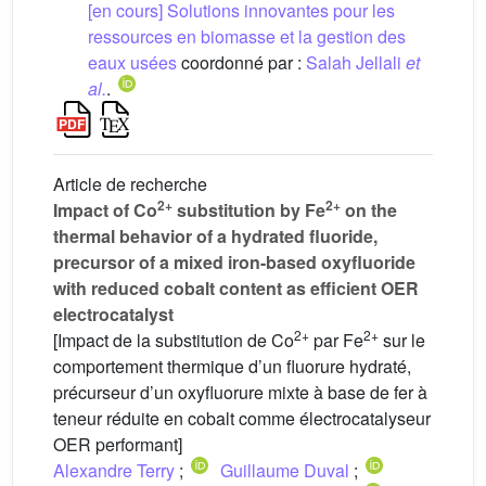
[en cours] Solutions innovantes pour les
ressources en biomasse et la gestion des
eaux usées
coordonné par :
Salah Jellali
et
al.
.
Article de recherche
2+
2+
Impact of Co
substitution by Fe
on the
thermal behavior of a hydrated fluoride,
precursor of a mixed iron-based oxyfluoride
with reduced cobalt content as efficient OER
electrocatalyst
2+
2+
[Impact de la substitution de Co
par Fe
sur le
comportement thermique d’un fluorure hydraté,
précurseur d’un oxyfluorure mixte à base de fer à
teneur réduite en cobalt comme électrocatalyseur
OER performant]
Alexandre Terry
;
Guillaume Duval
;