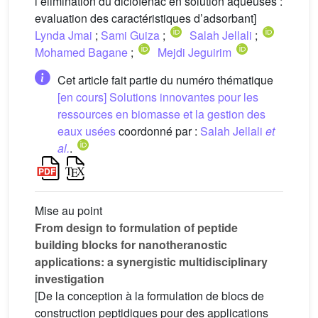
l’élimination du diclofénac en solution aqueuses :
evaluation des caractéristiques d’adsorbant]
Lynda Jmai
;
Sami Guiza
;
Salah Jellali
;
Mohamed Bagane
;
Mejdi Jeguirim
Cet article fait partie du numéro thématique
[en cours] Solutions innovantes pour les
ressources en biomasse et la gestion des
eaux usées
coordonné par :
Salah Jellali
et
al.
.
Mise au point
From design to formulation of peptide
building blocks for nanotheranostic
applications: a synergistic multidisciplinary
investigation
[De la conception à la formulation de blocs de
construction peptidiques pour des applications