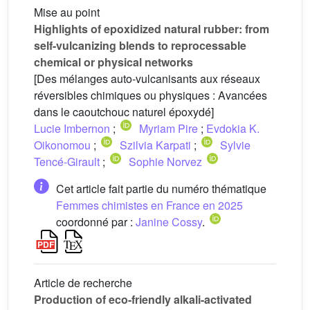
Mise au point
Highlights of epoxidized natural rubber: from
self-vulcanizing blends to reprocessable
chemical or physical networks
[Des mélanges auto-vulcanisants aux réseaux
réversibles chimiques ou physiques : Avancées
dans le caoutchouc naturel époxydé]
Lucie Imbernon
;
Myriam Pire
;
Evdokia K.
Oikonomou
;
Szilvia Karpati
;
Sylvie
Tencé-Girault
;
Sophie Norvez
Cet article fait partie du numéro thématique
Femmes chimistes en France en 2025
coordonné par :
Janine Cossy
.
Article de recherche
Production of eco-friendly alkali-activated