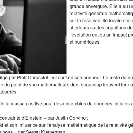
grande envergure. Elle a eu u
relativité générale mathématiq
sur la résolvabilité locale des
ultérieurs sur les équations de
l'évolution ont eu un impact 
et numériques.
digé par Piotr Chruściel, est écrit en son honneur. Le reste du 
rée du point de vue mathématique, dont beaucoup trouvent leur 
abordés :
e la masse positive pour des ensembles de données initiales
ontrainte d'Einstein » par Justin Corvino ;
ki et son influence sur l'analyse mathématique de la relativité 
s noirs » par Sergiu Klainerman ;