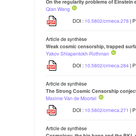
On the regularity problems of Einstein
Qian Wang
DOI :
10.5802/crmeca.278
| P
Article de synthèse
Weak cosmic censorship, trapped surfa
Yakov Shlapentokh-Rothman
DOI :
10.5802/crmeca.284
| P
Article de synthèse
The Strong Cosmic Censorship conjec
Maxime Van de Moortel
DOI :
10.5802/crmeca.271
| P
Article de synthèse
Cosmology, the big bang and the BKL 