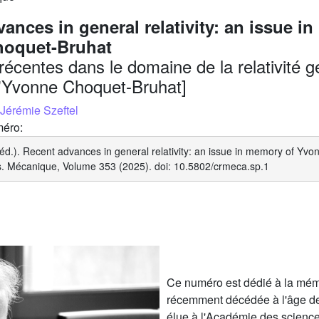
ances in general relativity: an issue i
oquet-Bruhat
écentes dans le domaine de la relativité 
d'Yvonne Choquet-Bruhat]
Jérémie Szeftel
méro:
(éd.). Recent advances in general relativity: an issue in memory of Yv
 Mécanique, Volume 353 (2025). doi: 10.5802/crmeca.sp.1
Ce numéro est dédié à la mém
récemment décédée à l'âge de
élue à l'Académie des scienc