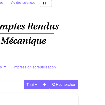
ies
Vie des sciences
rs
Impression et réutilisation
Rechercher
Tout