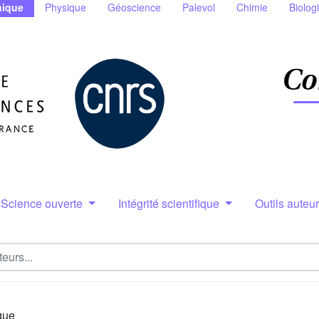
ique
Physique
Géoscience
Palevol
Chimie
Biolog
Science ouverte
Intégrité scientifique
Outils auteu
que