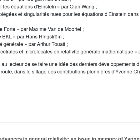
r les équations d'Einstein » par Qian Wang ;
piégées et singularités nues pour les équations d'Einstein dans
 Forte » par Maxime Van de Moortel ;
e BKL » par Hans Ringström ;
é générale » par Arthur Touati ;
trales et microlocales en relativité générale mathématique » p
au lecteur de se faire une idée des derniers développements d
 route, dans le sillage des contributions pionnières d'Yvonne C
advances in general relativity: an issue in memory of Yvon