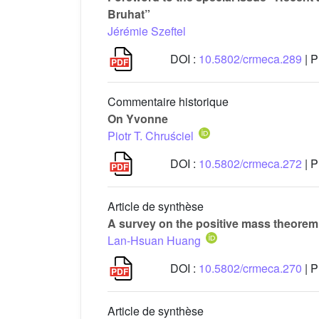
Bruhat”
Jérémie Szeftel
DOI :
10.5802/crmeca.289
| P
Commentaire historique
On Yvonne
Piotr T. Chruściel
DOI :
10.5802/crmeca.272
| P
Article de synthèse
A survey on the positive mass theorem fo
Lan-Hsuan Huang
DOI :
10.5802/crmeca.270
| P
Article de synthèse