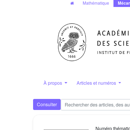
Mathématique
Mécan
À propos
Articles et numéros
Consulter
Numéro thémati