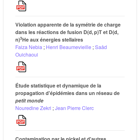
Violation apparente de la symétrie de charge
dans les réactions de fusion D(d, p)T et D(d,
3
n)
He aux énergies stellaires
Faiza Nebia
;
Henri Beaumevieille
;
Saâd
Ouichaoui
Étude statistique et dynamique de la
propagation d'épidémies dans un réseau de
petit monde
Nouredine Zekri
;
Jean Pierre Clerc
Contamination par le nickel et d'autres