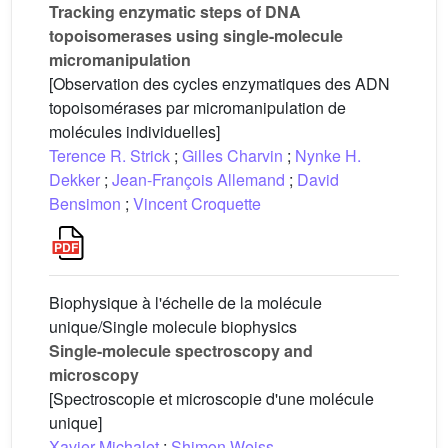
Tracking enzymatic steps of DNA
topoisomerases using single-molecule
micromanipulation
[Observation des cycles enzymatiques des ADN
topoisomérases par micromanipulation de
molécules individuelles]
Terence R. Strick
;
Gilles Charvin
;
Nynke H.
Dekker
;
Jean-François Allemand
;
David
Bensimon
;
Vincent Croquette
Biophysique à l'échelle de la molécule
unique/Single molecule biophysics
Single-molecule spectroscopy and
microscopy
[Spectroscopie et microscopie d'une molécule
unique]
Xavier Michalet
;
Shimon Weiss