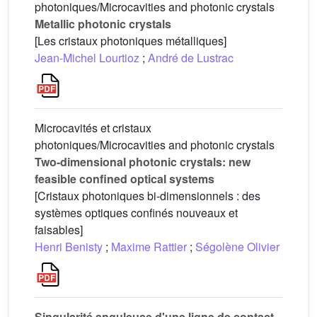
photoniques/Microcavities and photonic crystals
Metallic photonic crystals
[Les cristaux photoniques métalliques]
Jean-Michel Lourtioz
;
André de Lustrac
Microcavités et cristaux
photoniques/Microcavities and photonic crystals
Two-dimensional photonic crystals: new
feasible confined optical systems
[Cristaux photoniques bi-dimensionnels : des
systèmes optiques confinés nouveaux et
faisables]
Henri Benisty
;
Maxime Rattier
;
Ségolène Olivier
Singularité anguleuse d'une ligne de contact