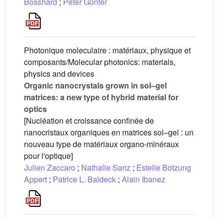
Bosshard
;
Peter Günter
Photonique moleculaire : matériaux, physique et
composants/Molecular photonics: materials,
physics and devices
Organic nanocrystals grown in sol–gel
matrices: a new type of hybrid material for
optics
[Nucléation et croissance confinée de
nanocristaux organiques en matrices sol–gel : un
nouveau type de matériaux organo-minéraux
pour l'optique]
Julien Zaccaro
;
Nathalie Sanz
;
Estelle Botzung
Appert
;
Patrice L. Baldeck
;
Alain Ibanez