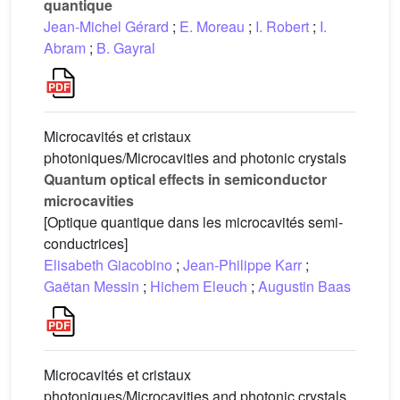
quantique
Jean-Michel Gérard
;
E. Moreau
;
I. Robert
;
I.
Abram
;
B. Gayral
Microcavités et cristaux
photoniques/Microcavities and photonic crystals
Quantum optical effects in semiconductor
microcavities
[Optique quantique dans les microcavités semi-
conductrices]
Elisabeth Giacobino
;
Jean-Philippe Karr
;
Gaëtan Messin
;
Hichem Eleuch
;
Augustin Baas
Microcavités et cristaux
photoniques/Microcavities and photonic crystals