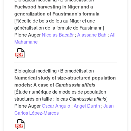
Fuelwood harvesting in Niger and a
generalization of Faustmann's formula
[Récolte de bois de feu au Niger et une
généralisation de la formule de Faustmann]
Pierre Auger
Nicolas Bacaër
;
Alassane Bah
;
Ali
Mahamane
Biological modelling / Biomodélisation
Numerical study of size-structured population
models: A case of
Gambussia affinis
[Étude numérique de modèles de population
structurés en taille : le cas
Gambussia affinis
]
Pierre Auger
Oscar Angulo
;
Angel Durán
;
Juan
Carlos López-Marcos