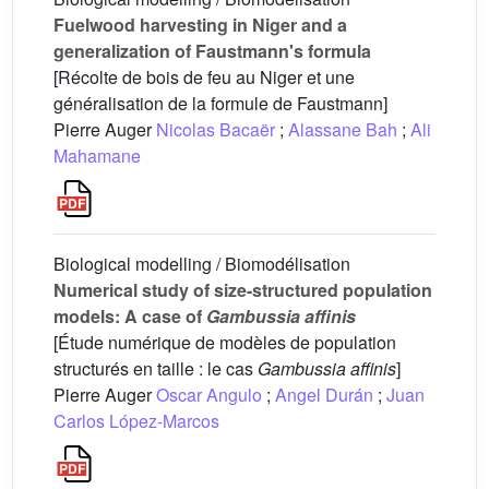
Fuelwood harvesting in Niger and a
generalization of Faustmann's formula
[Récolte de bois de feu au Niger et une
généralisation de la formule de Faustmann]
Pierre Auger
Nicolas Bacaër
;
Alassane Bah
;
Ali
Mahamane
Biological modelling / Biomodélisation
Numerical study of size-structured population
models: A case of
Gambussia affinis
[Étude numérique de modèles de population
structurés en taille : le cas
Gambussia affinis
]
Pierre Auger
Oscar Angulo
;
Angel Durán
;
Juan
Carlos López-Marcos