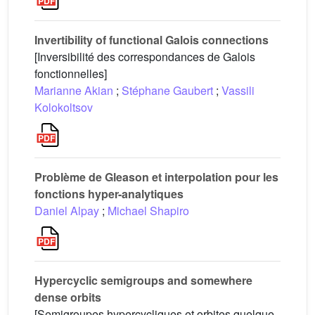
Invertibility of functional Galois connections
[Inversibilité des correspondances de Galois
fonctionnelles]
Marianne Akian
;
Stéphane Gaubert
;
Vassili
Kolokoltsov
Problème de Gleason et interpolation pour les
fonctions hyper-analytiques
Daniel Alpay
;
Michael Shapiro
Hypercyclic semigroups and somewhere
dense orbits
[Semigroupes hypercycliques et orbites quelque