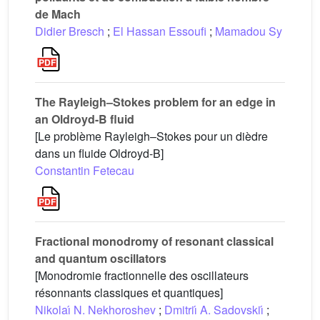
de Mach
Didier Bresch
;
El Hassan Essoufi
;
Mamadou Sy
The Rayleigh–Stokes problem for an edge in
an Oldroyd-B fluid
[Le problème Rayleigh–Stokes pour un dièdre
dans un fluide Oldroyd-B]
Constantin Fetecau
Fractional monodromy of resonant classical
and quantum oscillators
[Monodromie fractionnelle des oscillateurs
résonnants classiques et quantiques]
Nikolaı́ N. Nekhoroshev
;
Dmitriı́ A. Sadovskiı́
;