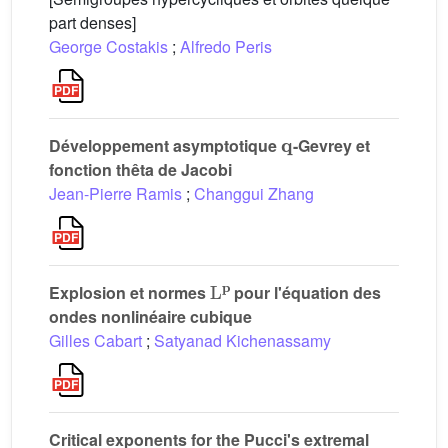
part denses]
George Costakis
;
Alfredo Peris
𝐪
Développement asymptotique
-Gevrey et
fonction thêta de Jacobi
Jean-Pierre Ramis
;
Changgui Zhang
L
𝐩
Explosion et normes
pour l'équation des
ondes nonlinéaire cubique
Gilles Cabart
;
Satyanad Kichenassamy
Critical exponents for the Pucci's extremal