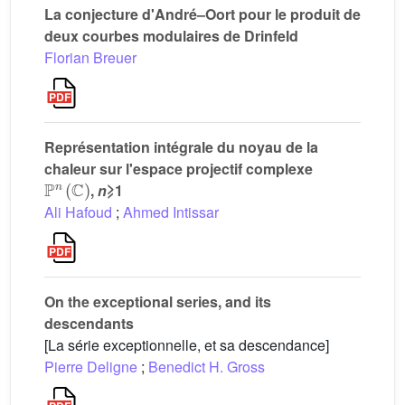
La conjecture d'André–Oort pour le produit de
deux courbes modulaires de Drinfeld
Florian Breuer
Représentation intégrale du noyau de la
chaleur sur l'espace projectif complexe
ℙ
n
(
ℂ
)
,
n
⩾1
Ali Hafoud
;
Ahmed Intissar
On the exceptional series, and its
descendants
[La série exceptionnelle, et sa descendance]
Pierre Deligne
;
Benedict H. Gross