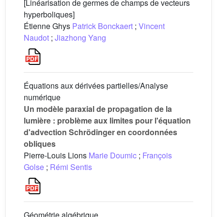
[Linéarisation de germes de champs de vecteurs
hyperboliques]
Étienne Ghys
Patrick Bonckaert
;
Vincent
Naudot
;
Jiazhong Yang
Équations aux dérivées partielles/Analyse
numérique
Un modèle paraxial de propagation de la
lumière : problème aux limites pour l'équation
d'advection Schrödinger en coordonnées
obliques
Pierre-Louis Lions
Marie Doumic
;
François
Golse
;
Rémi Sentis
Géométrie algébrique