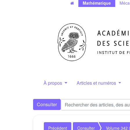
Mathématique
Méca
À propos
Articles et numéros
Consulter
Précédent
Consulter
Volume 342 