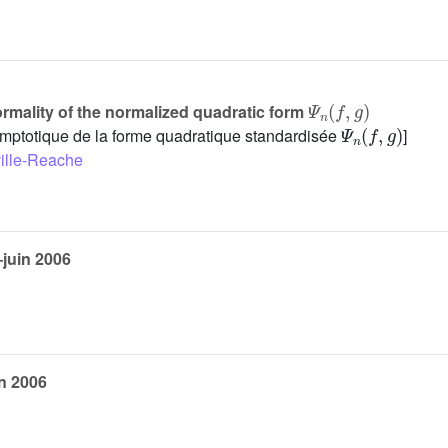
Ψ
n
(
f
,
g
)
ormality of the normalized quadratic form
Ψ
n
(
f
,
g
)
symptotique de la forme quadratique standardisée
]
ille-Reache
–juin 2006
in 2006