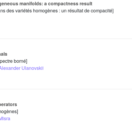
eneous manifolds: a compactness result
ns des variétés homogènes : un résultat de compacité]
nals
pectre borné]
Alexander Ulanovskii
erators
omogènes]
Misra