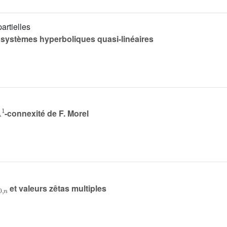
artielles
s systèmes hyperboliques quasi-linéaires
A
1
-connexité de F. Morel
0
,
n
et valeurs zêtas multiples