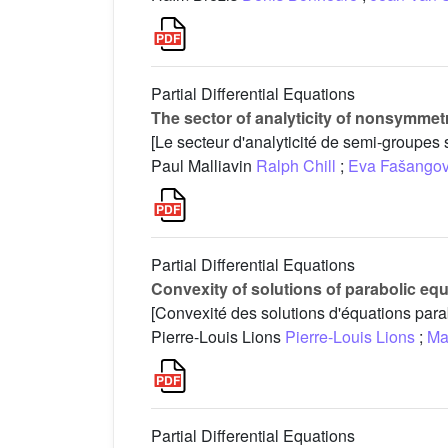
Partial Differential Equations
The sector of analyticity of nonsymmet
[Le secteur d'analyticité de semi-groupe
Paul Malliavin
Ralph Chill
;
Eva Fašango
Partial Differential Equations
Convexity of solutions of parabolic eq
[Convexité des solutions d'équations para
Pierre-Louis Lions
Pierre-Louis Lions
;
Ma
Partial Differential Equations