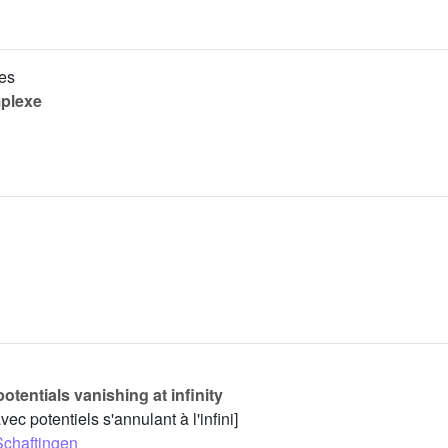
es
plexe
tentials vanishing at infinity
c potentiels s'annulant à l'infini]
chaftingen