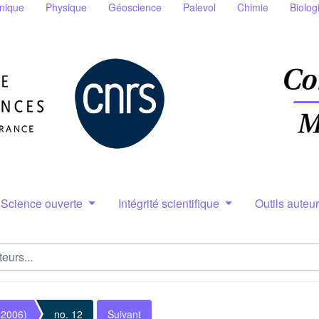
nique
Physique
Géoscience
Palevol
Chimie
Biolog
Science ouverte
Intégrité scientifique
Outils auteu
(2006)
no. 12
Suivant