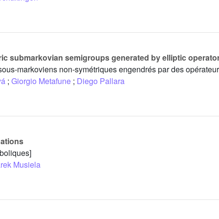
ric submarkovian semigroups generated by elliptic operato
s sous-markoviens non-symétriques engendrés par des opérateurs
vá
;
Giorgio Metafune
;
Diego Pallara
uations
boliques]
rek Musiela