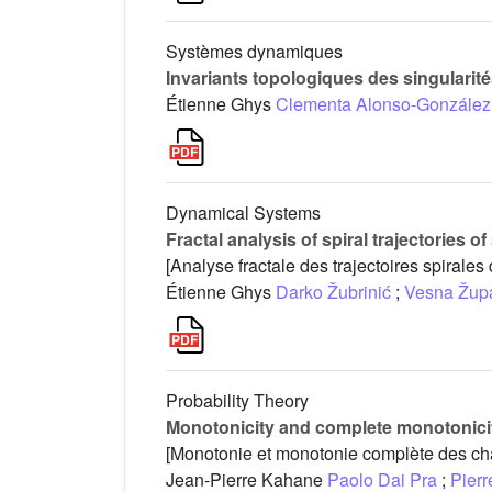
Systèmes dynamiques
Invariants topologiques des singularit
Étienne Ghys
Clementa Alonso-González
Dynamical Systems
Fractal analysis of spiral trajectories o
[Analyse fractale des trajectoires spiral
Étienne Ghys
Darko Žubrinić
;
Vesna Žup
Probability Theory
Monotonicity and complete monotonici
[Monotonie et monotonie complète des ch
Jean-Pierre Kahane
Paolo Dai Pra
;
Pierr