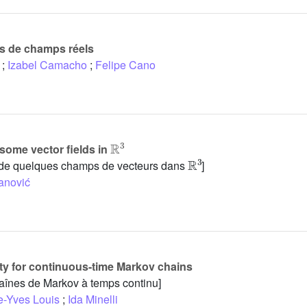
és de champs réels
;
Izabel Camacho
;
Felipe Cano
R
3
f some vector fields in
R
3
es de quelques champs de vecteurs dans
]
anović
ty for continuous-time Markov chains
aînes de Markov à temps continu]
e-Yves Louis
;
Ida Minelli