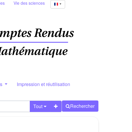
ies
Vie des sciences
rs
Impression et réutilisation
Rechercher
Tout