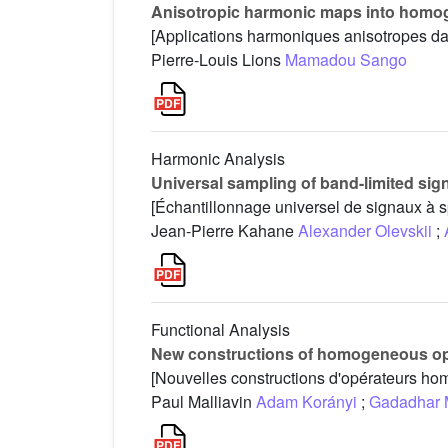
Anisotropic harmonic maps into homog
[Applications harmoniques anisotropes da
Pierre-Louis Lions
Mamadou Sango
Harmonic Analysis
Universal sampling of band-limited sig
[Échantillonnage universel de signaux à s
Jean-Pierre Kahane
Alexander Olevskii
;
Functional Analysis
New constructions of homogeneous op
[Nouvelles constructions d'opérateurs h
Paul Malliavin
Adam Korányi
;
Gadadhar 