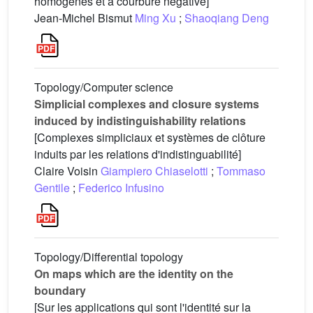
homogènes et à courbure négative]
Jean-Michel Bismut
Ming Xu
;
Shaoqiang Deng
Topology/Computer science
Simplicial complexes and closure systems
induced by indistinguishability relations
[Complexes simpliciaux et systèmes de clôture
induits par les relations d'indistinguabilité]
Claire Voisin
Giampiero Chiaselotti
;
Tommaso
Gentile
;
Federico Infusino
Topology/Differential topology
On maps which are the identity on the
boundary
[Sur les applications qui sont l'identité sur la