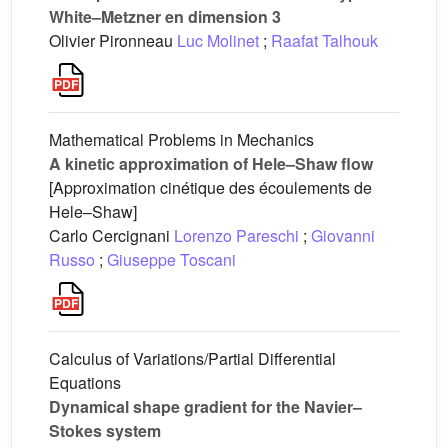
White–Metzner en dimension 3
Olivier Pironneau
Luc Molinet
;
Raafat Talhouk
Mathematical Problems in Mechanics
A kinetic approximation of Hele–Shaw flow
[Approximation cinétique des écoulements de
Hele–Shaw]
Carlo Cercignani
Lorenzo Pareschi
;
Giovanni
Russo
;
Giuseppe Toscani
Calculus of Variations/Partial Differential
Equations
Dynamical shape gradient for the Navier–
Stokes system