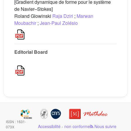
[Gradient dynamique de forme pour le système
de Navier–Stokes]
Roland Glowinski
Raja Dziri
;
Marwan
Moubachir
;
Jean-Paul Zolésio
Editorial Board
ISSN : 1631-
Accessibilité - non conforme
Nous suivre
073X