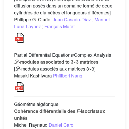
diffusion posés dans un domaine formé de deux
cylindres de diamètres et longueurs différentes]
Philippe G. Ciarlet
Juan Casado-Díaz
;
Manuel
Luna-Laynez
;
François Murat
Partial Differential Equations/Complex Analysis
𝒟
-modules associated to 3×3 matrices
𝒟
[
-modules associés aux matrices 3×3]
Masaki Kashiwara
Philibert Nang
Géométrie algébrique
Cohérence différentielle des
F
-isocristaux
unités
Michel Raynaud
Daniel Caro