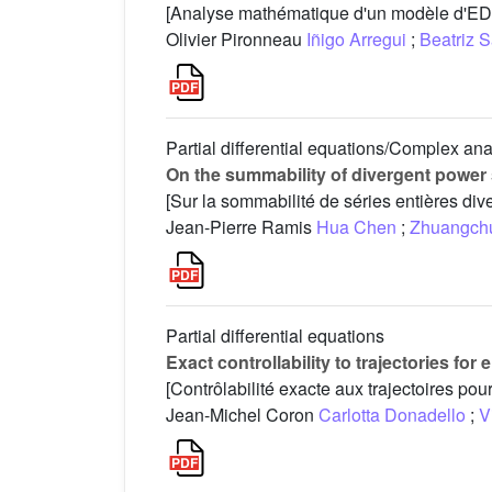
[Analyse mathématique d'un modèle d'EDP 
Olivier Pironneau
Iñigo Arregui
;
Beatriz 
Partial differential equations/Complex ana
On the summability of divergent power 
[Sur la sommabilité de séries entières div
Jean-Pierre Ramis
Hua Chen
;
Zhuangch
Partial differential equations
Exact controllability to trajectories fo
[Contrôlabilité exacte aux trajectoires po
Jean-Michel Coron
Carlotta Donadello
;
V