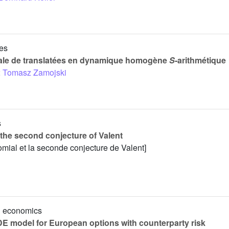
es
ocale de translatées en dynamique homogène
S
-arithmétique
;
Tomasz Zamojski
s
the second conjecture of Valent
omial et la seconde conjecture de Valent]
al economics
DE model for European options with counterparty risk