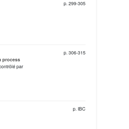
p. 299-305
p. 306-315
on process
contrôlé par
p. IBC