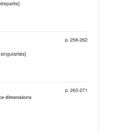
repartie]
p. 258-262
singularités]
p. 263-271
pace dimensions