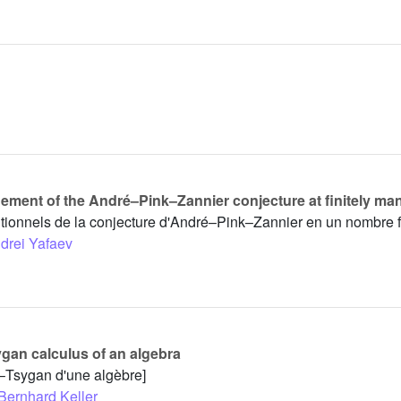
inement of the André–Pink–Zannier conjecture at finitely ma
utionnels de la conjecture d'André–Pink–Zannier en un nombre f
drei Yafaev
gan calculus of an algebra
n–Tsygan d'une algèbre]
Bernhard Keller