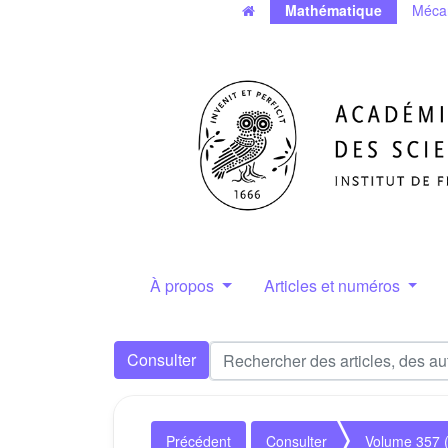
Mathématique
Méca
À propos
Articles et numéros
Consulter
Précédent
Consulter
Volume 357 