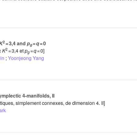
2
K
= 3,4 and
p
=
q
= 0
g
2
c
K
= 3,4 et
p
=
q
= 0]
g
in
;
Yoonjeong Yang
plectic 4-manifolds, II
tiques, simplement connexes, de dimension 4. II]
ark