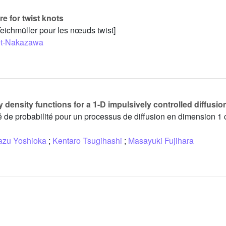
e for twist knots
eichmüller pour les nœuds twist]
uet-Nakazawa
 density functions for a 1-D impulsively controlled diffusi
é de probabilité pour un processus de diffusion en dimension 1 
azu Yoshioka
;
Kentaro Tsugihashi
;
Masayuki Fujihara