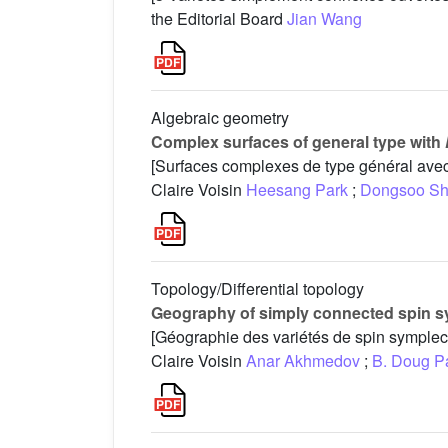
the Editorial Board
Jian Wang
Algebraic geometry
Complex surfaces of general type with
[Surfaces complexes de type général ave
Claire Voisin
Heesang Park
;
Dongsoo Sh
Topology/Differential topology
Geography of simply connected spin sym
[Géographie des variétés de spin symplec
Claire Voisin
Anar Akhmedov
;
B. Doug P