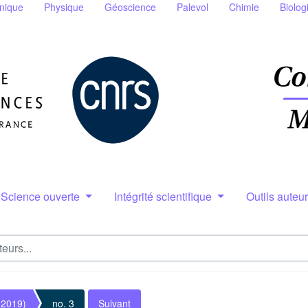
nique
Physique
Géoscience
Palevol
Chimie
Biolog
Science ouverte
Intégrité scientifique
Outils auteu
(2019)
no. 3
Suivant