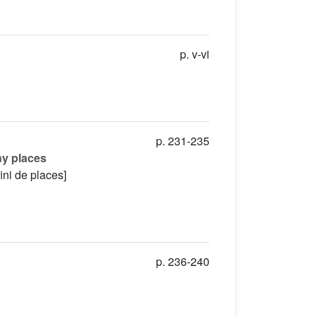
p. v-vi
p. 231-235
ny places
ini de places]
p. 236-240