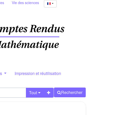
ies
Vie des sciences
rs
Impression et réutilisation
Rechercher
Tout