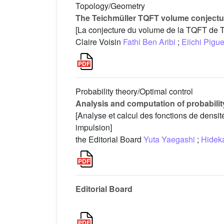
Topology/Geometry
The Teichmüller TQFT volume conjectur
[La conjecture du volume de la TQFT de T
Claire Voisin
Fathi Ben Aribi
;
Eiichi Pig
Probability theory/Optimal control
Analysis and computation of probability
[Analyse et calcul des fonctions de densit
impulsion]
the Editorial Board
Yuta Yaegashi
;
Hidek
Editorial Board