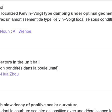
ol
th localized Kelvin–Voigt type damping under optimal geomet
vec un amortissement de type Kelvin–Voigt localisé sous condit
 Noun
;
Ali Wehbe
tors in the unit ball
on pondérés dans la boule unité]
-Hua Zhou
 slow decay of positive scalar curvature
ont la courbure scalaire est positive avec une décroissance lent