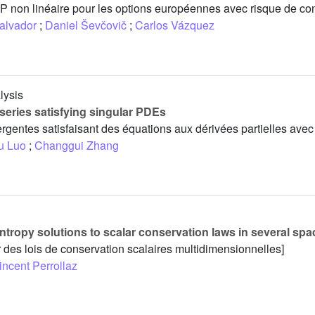
non linéaire pour les options européennes avec risque de cont
Salvador
;
Daniel Ševčovič
;
Carlos Vázquez
lysis
series satisfying singular PDEs
ergentes satisfaisant des équations aux dérivées partielles avec 
u Luo
;
Changgui Zhang
r entropy solutions to scalar conservation laws in several s
ur des lois de conservation scalaires multidimensionnelles]
incent Perrollaz