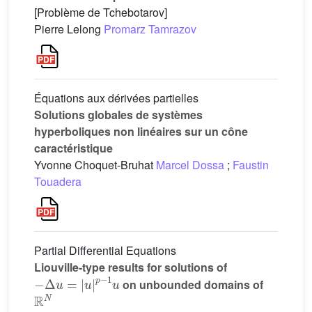
[Problème de Tchebotarov]
Pierre Lelong
Promarz Tamrazov
Équations aux dérivées partielles
Solutions globales de systèmes
hyperboliques non linéaires sur un cône
caractéristique
Yvonne Choquet-Bruhat
Marcel Dossa
;
Faustin
Touadera
Partial Differential Equations
Liouville-type results for solutions of
−
Δ
u
=
|
u
|
p
−
1
u
on unbounded domains of
R
N