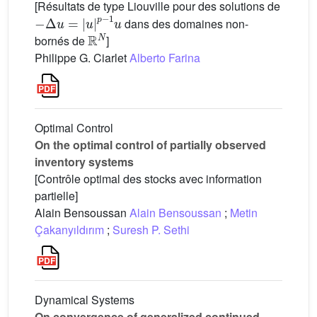
[Résultats de type Liouville pour des solutions de
−
Δ
u
=
|
u
|
p
−
1
u
dans des domaines non-
R
N
bornés de
]
Philippe G. Ciarlet
Alberto Farina
Optimal Control
On the optimal control of partially observed
inventory systems
[Contrôle optimal des stocks avec information
partielle]
Alain Bensoussan
Alain Bensoussan
;
Metin
Çakanyıldırım
;
Suresh P. Sethi
Dynamical Systems
On convergence of generalized continued