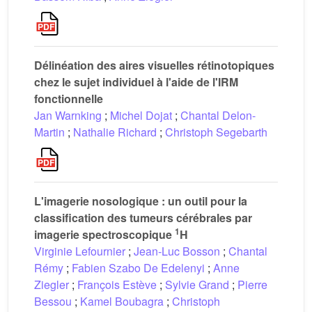
Délinéation des aires visuelles rétinotopiques
chez le sujet individuel à l'aide de l'IRM
fonctionnelle
Jan Warnking
;
Michel Dojat
;
Chantal Delon-
Martin
;
Nathalie Richard
;
Christoph Segebarth
L'imagerie nosologique : un outil pour la
classification des tumeurs cérébrales par
1
imagerie spectroscopique
H
Virginie Lefournier
;
Jean-Luc Bosson
;
Chantal
Rémy
;
Fabien Szabo De Edelenyi
;
Anne
Ziegler
;
François Estève
;
Sylvie Grand
;
Pierre
Bessou
;
Kamel Boubagra
;
Christoph