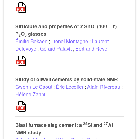
Structure and properties of
x
SnO–(100 –
x
)
P
O
glasses
2
5
Émilie Bekaert
;
Lionel Montagne
;
Laurent
Delevoye
;
Gérard Palavit
;
Bertrand Revel
Study of oilwell cements by solid-state NMR
Gwenn Le Saoût
;
Éric Lécolier
;
Alain Rivereau
;
Hélène Zanni
29
27
Blast furnace slag cement: a
Si and
Al
NMR study