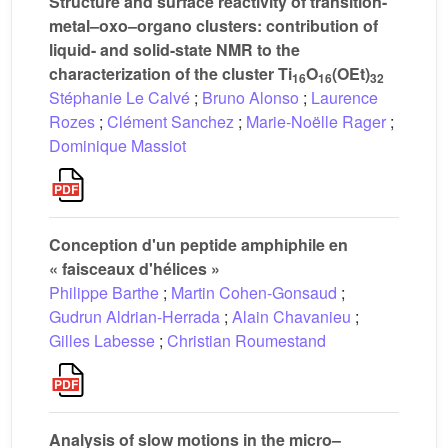
Structure and surface reactivity of transition-
metal–oxo–organo clusters: contribution of
liquid- and solid-state NMR to the
characterization of the cluster Ti
O
(OEt)
16
16
32
Stéphanie Le Calvé
;
Bruno Alonso
;
Laurence
Rozes
;
Clément Sanchez
;
Marie-Noëlle Rager
;
Dominique Massiot
Conception d'un peptide amphiphile en
« faisceaux d'hélices »
Philippe Barthe
;
Martin Cohen-Gonsaud
;
Gudrun Aldrian-Herrada
;
Alain Chavanieu
;
Gilles Labesse
;
Christian Roumestand
Analysis of slow motions in the micro–