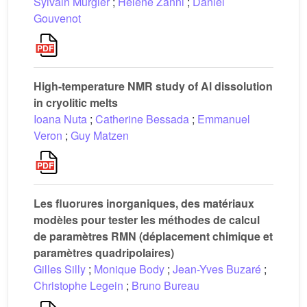
Sylvain Murgier
;
Hélène Zanni
;
Daniel
Gouvenot
High-temperature NMR study of Al dissolution
in cryolitic melts
Ioana Nuta
;
Catherine Bessada
;
Emmanuel
Veron
;
Guy Matzen
Les fluorures inorganiques, des matériaux
modèles pour tester les méthodes de calcul
de paramètres RMN (déplacement chimique et
paramètres quadripolaires)
Gilles Silly
;
Monique Body
;
Jean-Yves Buzaré
;
Christophe Legein
;
Bruno Bureau