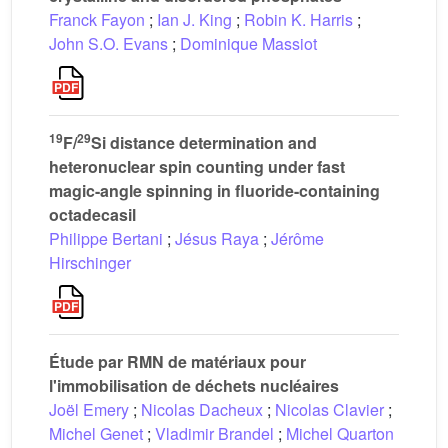
Franck Fayon
;
Ian J. King
;
Robin K. Harris
;
John S.O. Evans
;
Dominique Massiot
19
29
F/
Si distance determination and
heteronuclear spin counting under fast
magic-angle spinning in fluoride-containing
octadecasil
Philippe Bertani
;
Jésus Raya
;
Jérôme
Hirschinger
Étude par RMN de matériaux pour
l'immobilisation de déchets nucléaires
Joël Emery
;
Nicolas Dacheux
;
Nicolas Clavier
;
Michel Genet
;
Vladimir Brandel
;
Michel Quarton