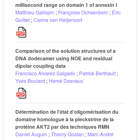
millisecond range on domain 1 of annexin I
Matthieu Gallopin
;
Françoise Ochsenbein
;
Éric
Guittet
;
Carine van Heijenoort
Comparison of the solution structures of a
DNA dodecamer using NOE and residual
dipolar coupling data
Francisco Alvarez-Salgado
;
Patrick Berthault
;
Yves Boulard
;
Hervé Desvaux
Détermination de l'état d'oligomérisation du
domaine homologue à la pleckstrine de la
protéine AKT2 par des techniques RMN
Daniel Auguin
;
Thierry Gostan
;
Marc-André