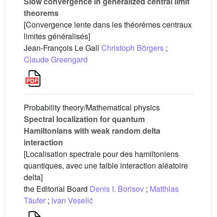
Slow convergence in generalized central limit
theorems
[Convergence lente dans les théorèmes centraux
limites généralisés]
Jean-François Le Gall
Christoph Börgers
;
Claude Greengard
Probability theory/Mathematical physics
Spectral localization for quantum
Hamiltonians with weak random delta
interaction
[Localisation spectrale pour des hamiltoniens
quantiques, avec une faible interaction aléatoire
delta]
the Editorial Board
Denis I. Borisov
;
Matthias
Täufer
;
Ivan Veselić