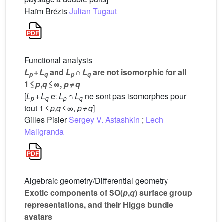
Haïm Brézis
Julian Tugaut
Functional analysis
L
+
L
and
L
∩
L
are not isomorphic for all
p
q
p
q
1 ≤
p
,
q
≤ ∞,
p
≠
q
[
L
+
L
et
L
∩
L
ne sont pas isomorphes pour
p
q
p
q
tout 1 ≤
p
,
q
≤ ∞,
p
≠
q
]
Gilles Pisier
Sergey V. Astashkin
;
Lech
Maligranda
Algebraic geometry/Differential geometry
Exotic components of SO(
p
,
q
) surface group
representations, and their Higgs bundle
avatars