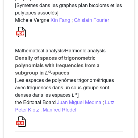
[Symétries dans les graphes plan bicolores et les
polytopes associés]
Michele Vergne
Xin Fang
;
Ghislain Fourier
Mathematical analysis/Harmonic analysis
Density of spaces of trigonometric
polynomials with frequencies from a
α
subgroup in
L
-spaces
[Les espaces de polynômes trigonométriques
avec fréquences dans un sous-groupe sont
α
denses dans les espaces
L
]
the Editorial Board
Juan Miguel Medina
;
Lutz
Peter Klotz
;
Manfred Riedel