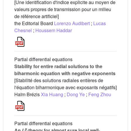
[Une identification d'indice explicite au moyen de
valeurs propres de transmission pour un milieu
de référence artificiel]
the Editorial Board
Lorenzo Audibert
;
Lucas
Chesnel
;
Houssem Haddar
Partial differential equations
Stability for entire radial solutions to the
biharmonic equation with negative exponents
[Stabilité des solutions radiales entières de
l'équation biharmonique avec exposants négatifs]
Haïm Brézis
Xia Huang
;
Dong Ye
;
Feng Zhou
Partial differential equations
p
An
L
-theory for almost sure local well-