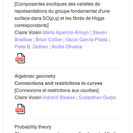
[Composantes exotiques des variétés de
représentations du groupe fondamental d'une
surface dans SO(
p
,
q
) et les fibrés de Higgs
correspondants]
Claire Voisin
Marta Aparicio-Arroyo
;
Steven
Bradlow
;
Brian Collier
;
Oscar García-Prada
;
Peter B. Gothen
;
André Oliveira
Algebraic geometry
Connections and restrictions to curves
[Connexions et restrictions aux courbes]
Claire Voisin
Indranil Biswas
;
Sudarshan Gurjar
Probability theory