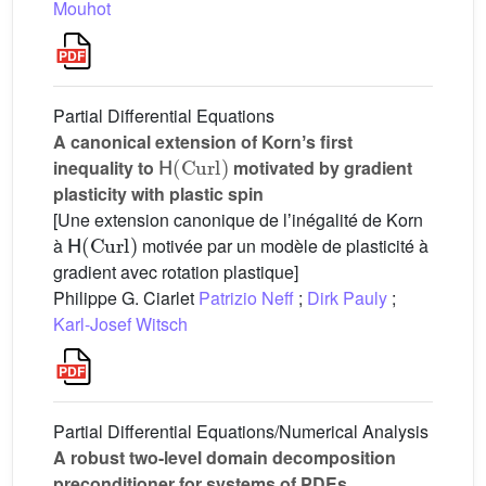
Mouhot
Partial Differential Equations
A canonical extension of Kornʼs first
H
(
Curl
)
inequality to
motivated by gradient
plasticity with plastic spin
[Une extension canonique de lʼinégalité de Korn
H
(
Curl
)
à
motivée par un modèle de plasticité à
gradient avec rotation plastique]
Philippe G. Ciarlet
Patrizio Neff
;
Dirk Pauly
;
Karl-Josef Witsch
Partial Differential Equations/Numerical Analysis
A robust two-level domain decomposition
preconditioner for systems of PDEs