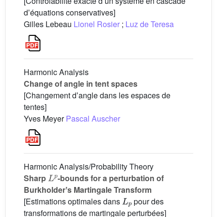
[Contrôlabilité exacte dʼun système en cascade
dʼéquations conservatives]
Gilles Lebeau
Lionel Rosier
;
Luz de Teresa
Harmonic Analysis
Change of angle in tent spaces
[Changement dʼangle dans les espaces de
tentes]
Yves Meyer
Pascal Auscher
Harmonic Analysis/Probability Theory
L
p
Sharp
-bounds for a perturbation of
Burkholderʼs Martingale Transform
L
p
[Estimations optimales dans
pour des
transformations de martingale perturbées]