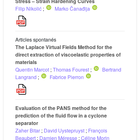
Stress – Strain Hardening Curves
Filip Nikolić
;
Marko Čanađija
Articles spontanés
The Laplace Virtual Fields Method for the
direct extraction of viscoelastic properties of
materials
Quentin Marcot
;
Thomas Fourest
;
Bertrand
Langrand
;
Fabrice Pierron
Evaluation of the PANS method for the
prediction of the fluid flow in a cyclone
separator
Zaher Bitar
;
David Uystepruyst
;
François
Beaubert
;
Damien Méresse
;
Céline Morin