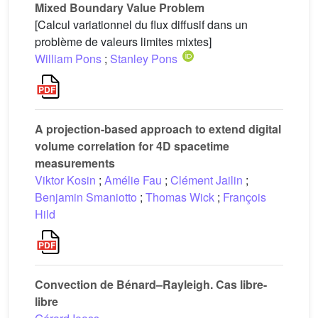
Mixed Boundary Value Problem
[Calcul variationnel du flux diffusif dans un
problème de valeurs limites mixtes]
William Pons
;
Stanley Pons
A projection-based approach to extend digital
volume correlation for 4D spacetime
measurements
Viktor Kosin
;
Amélie Fau
;
Clément Jailin
;
Benjamin Smaniotto
;
Thomas Wick
;
François
Hild
Convection de Bénard–Rayleigh. Cas libre-
libre