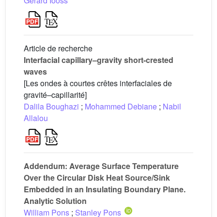
Gérard Iooss
Article de recherche
Interfacial capillary–gravity short-crested
waves
[Les ondes à courtes crêtes interfaciales de
gravité–capillarité]
Dalila Boughazi
;
Mohammed Debiane
;
Nabil
Allalou
Addendum: Average Surface Temperature
Over the Circular Disk Heat Source/Sink
Embedded in an Insulating Boundary Plane.
Analytic Solution
William Pons
;
Stanley Pons