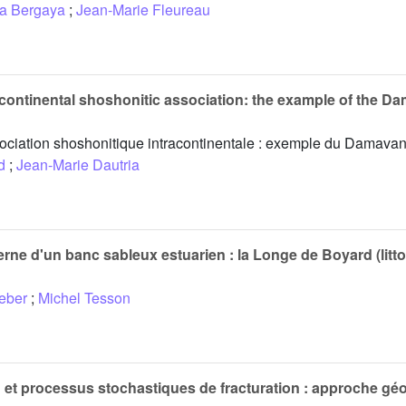
za Bergaya
;
Jean-Marie Fleureau
acontinental shoshonitic association: the example of the 
ociation shoshonitique intracontinentale : exemple du Damavand
d
;
Jean-Marie Dautria
erne d'un banc sableux estuarien : la Longe de Boyard (littor
eber
;
Michel Tesson
on et processus stochastiques de fracturation : approche gé