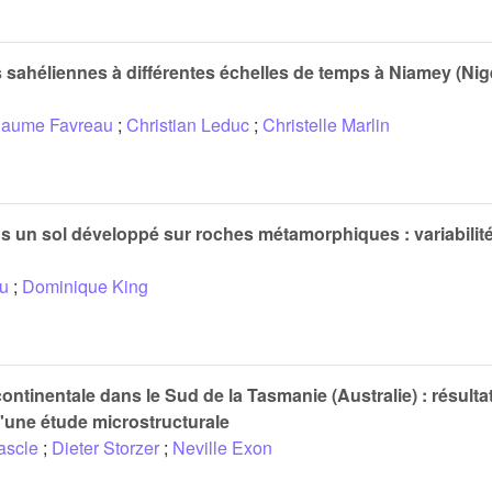
ns sahéliennes à différentes échelles de temps à Niamey (Nige
laume Favreau
;
Christian Leduc
;
Christelle Marlin
ns un sol développé sur roches métamorphiques : variabilité 
u
;
Dominique King
ontinentale dans le Sud de la Tasmanie (Australie) : résulta
d'une étude microstructurale
ascle
;
Dieter Storzer
;
Neville Exon