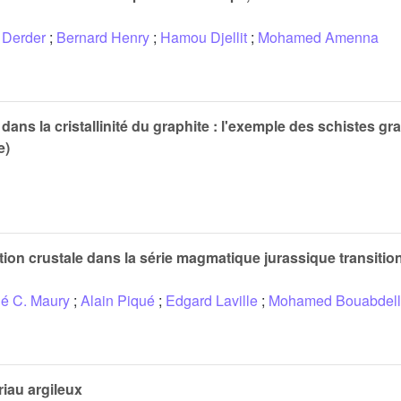
Derder
;
Bernard Henry
;
Hamou Djellit
;
Mohamed Amenna
ns la cristallinité du graphite : l'exemple des schistes gra
e)
ation crustale dans la série magmatique jurassique transitio
é C. Maury
;
Alain Piqué
;
Edgard Laville
;
Mohamed Bouabdell
riau argileux