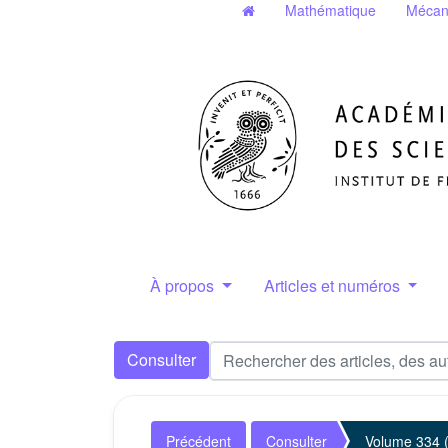
Mathématique
Mécan
À propos
Articles et numéros
Consulter
Précédent
Consulter
Volume 334 