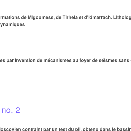
ormations de Migoumess, de Tirhela et d'Idmarrach. Litholog
odynamiques
tes par inversion de mécanismes au foyer de séismes sans 
 no. 2
covien contraint par un test du pli, obtenu dans le bassin d