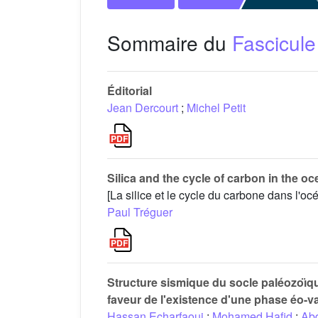
Sommaire du
Fascicule
Éditorial
Jean Dercourt
;
Michel Petit
Silica and the cycle of carbon in the o
[La silice et le cycle du carbone dans l'oc
Paul Tréguer
Structure sismique du socle paléozoı̈q
faveur de l'existence d'une phase éo-v
Hassan Echarfaoui
;
Mohamed Hafid
;
Abd