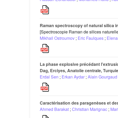
Raman spectroscopy of natural silica i
[Spectroscopie Raman de silices naturelle
Mikhail Ostroumov
;
Eric Faulques
;
Elena
La phase explosive précédant l'extrus
Dag, Erciyes, Anatolie centrale, Turqui
Erdal Sen
;
Erkan Aydar
;
Alain Gourgaud
Caractérisation des paragenèses et des p
Ahmed Barakat
;
Christian Marignac
;
Mar