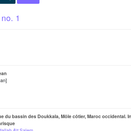
 no. 1
cean
éan]
ue du bassin des Doukkala, Môle côtier, Maroc occidental. I
arisque
allah Aı̈t Salem