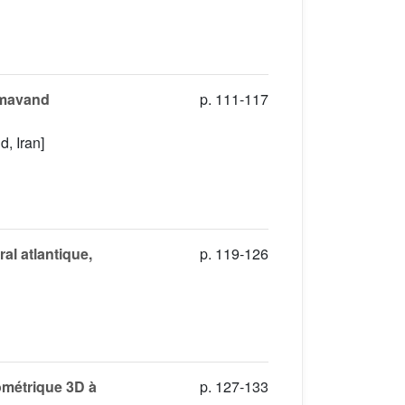
Damavand
p. 111-117
, Iran]
al atlantique,
p. 119-126
ométrique 3D à
p. 127-133