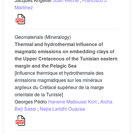
Jacques Angelier
Joan Reche
;
Francisco J.
Martínez
Geomaterials (Mineralogy)
Thermal and hydrothermal influence of
magmatic emissions on embedding clays of
the Upper Cretaceous of the Tunisian eastern
margin and the Pelagic Sea
[Influence thermique et hydrothermale des
émissions magmatiques sur les minéraux
argileux du Crétacé supérieur de la marge
orientale de la Tunisie]
Georges Pédro
Hanene Mattoussi Kort
;
Aicha
Beji Sassi
;
Nejia Laridhi Ouazaa