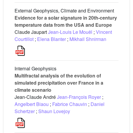
External Geophysics, Climate and Environment
Evidence for a solar signature in 20th-century
temperature data from the USA and Europe
Claude Jaupart
Jean-Louis Le Mouël
;
Vincent
Courtillot
;
Elena Blanter
;
Mikhail Shnirman
Internal Geophysics
Multifractal analysis of the evolution of
simulated precipitation over France in a
climate scenario
Jean-Claude André
Jean-François Royer
;
Angelbert Biaou
;
Fabrice Chauvin
;
Daniel
Schertzer
;
Shaun Lovejoy