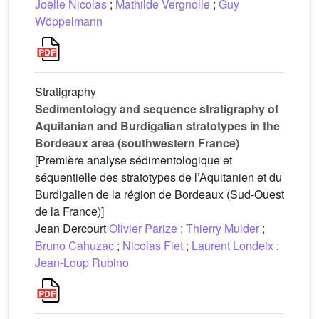
Joëlle Nicolas
;
Mathilde Vergnolle
;
Guy
Wöppelmann
Stratigraphy
Sedimentology and sequence stratigraphy of
Aquitanian and Burdigalian stratotypes in the
Bordeaux area (southwestern France)
[Première analyse sédimentologique et
séquentielle des stratotypes de l’Aquitanien et du
Burdigalien de la région de Bordeaux (Sud-Ouest
de la France)]
Jean Dercourt
Olivier Parize
;
Thierry Mulder
;
Bruno Cahuzac
;
Nicolas Fiet
;
Laurent Londeix
;
Jean-Loup Rubino