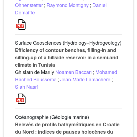
Ohnenstetter
;
Raymond Montigny
;
Daniel
Demaiffe
Surface Geosciences (Hydrology–Hydrogeology)
Efficiency of contour benches, filling-in and
silting-up of a hillside reservoir in a semi-arid
climate in Tunisia
Ghislain de Marily
Noamen Baccari
;
Mohamed
Rached Boussema
;
Jean-Marie Lamachère
;
Slah Nasri
Océanographie (Géologie marine)
Relevés de profils bathymétriques en Croatie
du Nord : indices de pauses holocènes du