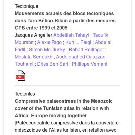
Tectonique
Mouvements actuels des blocs tectoniques
dans l’arc Bético-Rifain à partir des mesures
GPS entre 1999 et 2005
Jacques Angelier
Abdelilah Tahayt
;
Taoufik
Mourabit
;
Alexis Rigo
;
Kurt L. Feigl
;
Abdelali
Fadil
;
Simon McClusky
;
Robert Reilinger
;
Mostafa Serroukh
;
Abdelouahed Ouazzani-
Touhami
;
Driss Ben Sari
;
Philippe Vernant
Tectonics
Compressive palaeostress in the Mesozoic
cover of the Tunisian atlas in relation with
Africa–Europe moving together
[Paléocontrainte compressive dans la couverture
mésozoïque de l’Atlas tunisien, en relation avec