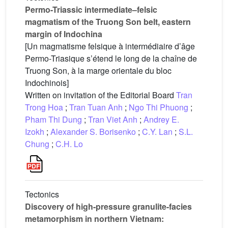
Permo-Triassic intermediate–felsic
magmatism of the Truong Son belt, eastern
margin of Indochina
[Un magmatisme felsique à intermédiaire d’âge
Permo-Triasique s’étend le long de la chaîne de
Truong Son, à la marge orientale du bloc
Indochinois]
Written on invitation of the Editorial Board
Tran
Trong Hoa
;
Tran Tuan Anh
;
Ngo Thi Phuong
;
Pham Thi Dung
;
Tran Viet Anh
;
Andrey E.
Izokh
;
Alexander S. Borisenko
;
C.Y. Lan
;
S.L.
Chung
;
C.H. Lo
Tectonics
Discovery of high-pressure granulite-facies
metamorphism in northern Vietnam: