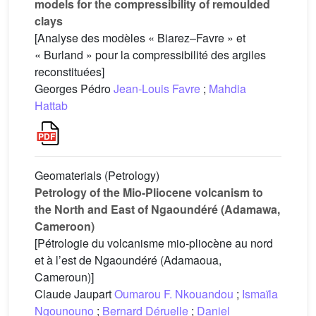
models for the compressibility of remoulded
clays
[Analyse des modèles « Biarez–Favre » et
« Burland » pour la compressibilité des argiles
reconstituées]
Georges Pédro
Jean-Louis Favre
;
Mahdia
Hattab
Geomaterials (Petrology)
Petrology of the Mio-Pliocene volcanism to
the North and East of Ngaoundéré (Adamawa,
Cameroon)
[Pétrologie du volcanisme mio-pliocène au nord
et à l’est de Ngaoundéré (Adamaoua,
Cameroun)]
Claude Jaupart
Oumarou F. Nkouandou
;
Ismaïla
Ngounouno
;
Bernard Déruelle
;
Daniel