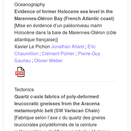
Oceanography
Evidence of former Holocene sea level in the
Marennes-Oléron Bay (French Atlantic coast)
[Mise en évidence d’un paléoniveau marin
Holocène dans la baie de Marennes-Oléron (côte
atlantique française)]
Xavier Le Pichon
Jonathan Allard
;
Éric
Chaumillon
;
Clément Poirier
;
Pierre-Guy
Sauriau
;
Olivier Weber
Tectonics
Quartz
c
-axis fabrics of poly-deformed
leucocratic gneisses from the Aracena
metamorphic belt (SW Variscan Chain)
[Fabrique selon l’axe
c
du quartz des gneiss
leucocrates polydéformés de la ceinture