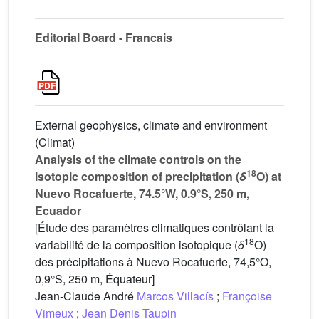
Editorial Board - Francais
External geophysics, climate and environment
(Climat)
Analysis of the climate controls on the
18
isotopic composition of precipitation (
δ
O) at
Nuevo Rocafuerte, 74.5°W, 0.9°S, 250 m,
Ecuador
[Étude des paramètres climatiques contrôlant la
18
variabilité de la composition isotopique (
δ
O)
des précipitations à Nuevo Rocafuerte, 74,5°O,
0,9°S, 250 m, Équateur]
Jean-Claude André
Marcos Villacís
;
Françoise
Vimeux
;
Jean Denis Taupin