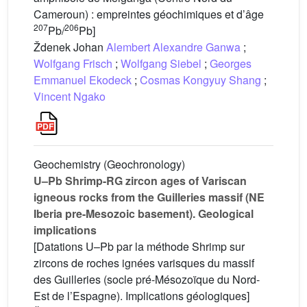
Cameroun) : empreintes géochimiques et d’âge
207
206
Pb/
Pb]
Ždenek Johan
Alembert Alexandre Ganwa
;
Wolfgang Frisch
;
Wolfgang Siebel
;
Georges
Emmanuel Ekodeck
;
Cosmas Kongyuy Shang
;
Vincent Ngako
Geochemistry (Geochronology)
U–Pb Shrimp-RG zircon ages of Variscan
igneous rocks from the Guilleries massif (NE
Iberia pre-Mesozoic basement). Geological
implications
[Datations U–Pb par la méthode Shrimp sur
zircons de roches ignées varisques du massif
des Guilleries (socle pré-Mésozoïque du Nord-
Est de l’Espagne). Implications géologiques]