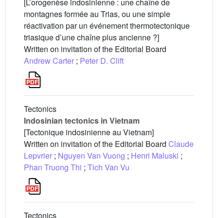
[L’orogenèse indosinienne : une chaîne de
montagnes formée au Trias, ou une simple
réactivation par un événement thermotectonique
triasique d’une chaîne plus ancienne ?]
Written on invitation of the Editorial Board
Andrew Carter
;
Peter D. Clift
Tectonics
Indosinian tectonics in Vietnam
[Tectonique indosinienne au Vietnam]
Written on invitation of the Editorial Board
Claude
Lepvrier
;
Nguyen Van Vuong
;
Henri Maluski
;
Phan Truong Thi
;
Tich Van Vu
Tectonics