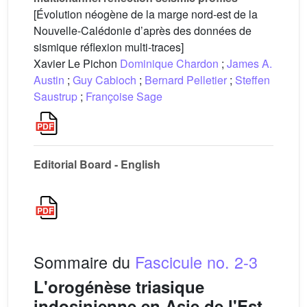
[Évolution néogène de la marge nord-est de la
Nouvelle-Calédonie d’après des données de
sismique réflexion multi-traces]
Xavier Le Pichon
Dominique Chardon
;
James A.
Austin
;
Guy Cabioch
;
Bernard Pelletier
;
Steffen
Saustrup
;
Françoise Sage
Editorial Board - English
Sommaire du
Fascicule no. 2-3
L'orogénèse triasique
indosinienne en Asie de l'Est