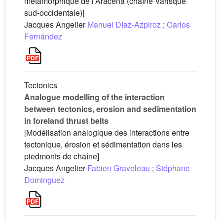
métamorphique de l’Aracena (chaîne Varisque
sud-occidentale)]
Jacques Angelier
Manuel Díaz-Azpiroz
;
Carlos
Fernández
Tectonics
Analogue modelling of the interaction
between tectonics, erosion and sedimentation
in foreland thrust belts
[Modélisation analogique des interactions entre
tectonique, érosion et sédimentation dans les
piedmonts de chaîne]
Jacques Angelier
Fabien Graveleau
;
Stéphane
Dominguez