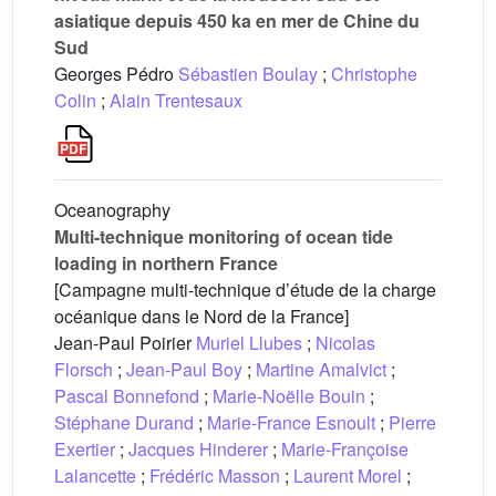
asiatique depuis 450 ka en mer de Chine du
Sud
Georges Pédro
Sébastien Boulay
;
Christophe
Colin
;
Alain Trentesaux
Oceanography
Multi-technique monitoring of ocean tide
loading in northern France
[Campagne multi-technique d’étude de la charge
océanique dans le Nord de la France]
Jean-Paul Poirier
Muriel Llubes
;
Nicolas
Florsch
;
Jean-Paul Boy
;
Martine Amalvict
;
Pascal Bonnefond
;
Marie-Noëlle Bouin
;
Stéphane Durand
;
Marie-France Esnoult
;
Pierre
Exertier
;
Jacques Hinderer
;
Marie-Françoise
Lalancette
;
Frédéric Masson
;
Laurent Morel
;