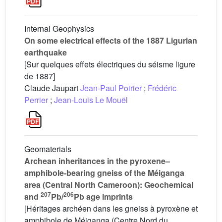
Internal Geophysics
On some electrical effects of the 1887 Ligurian
earthquake
[Sur quelques effets électriques du séisme ligure
de 1887]
Claude Jaupart
Jean-Paul Poirier
;
Frédéric
Perrier
;
Jean-Louis Le Mouël
Geomaterials
Archean inheritances in the pyroxene–
amphibole-bearing gneiss of the Méiganga
area (Central North Cameroon): Geochemical
207
206
and
Pb/
Pb age imprints
[Héritages archéen dans les gneiss à pyroxène et
amphibole de Méiganga (Centre Nord du