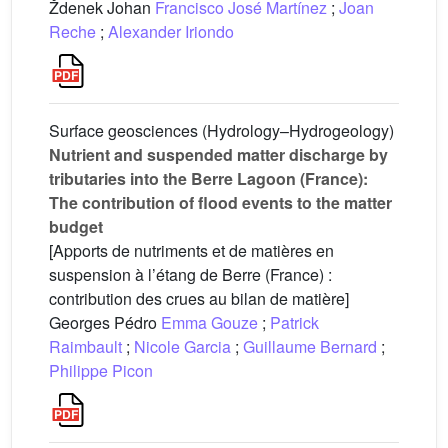
Ždenek Johan
Francisco José Martínez
;
Joan
Reche
;
Alexander Iriondo
Surface geosciences (Hydrology–Hydrogeology)
Nutrient and suspended matter discharge by
tributaries into the Berre Lagoon (France):
The contribution of flood events to the matter
budget
[Apports de nutriments et de matières en
suspension à l’étang de Berre (France) :
contribution des crues au bilan de matière]
Georges Pédro
Emma Gouze
;
Patrick
Raimbault
;
Nicole Garcia
;
Guillaume Bernard
;
Philippe Picon