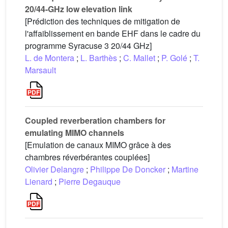
20/44-GHz low elevation link
[Prédiction des techniques de mitigation de
l'affaiblissement en bande EHF dans le cadre du
programme Syracuse 3 20/44 GHz]
L. de Montera
;
L. Barthès
;
C. Mallet
;
P. Golé
;
T.
Marsault
Coupled reverberation chambers for
emulating MIMO channels
[Emulation de canaux MIMO grâce à des
chambres réverbérantes couplées]
Olivier Delangre
;
Philippe De Doncker
;
Martine
Lienard
;
Pierre Degauque