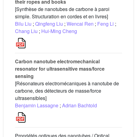
their ropes and books
[Synthèse de nanotubes de carbone à paroi
simple. Structuration en cordes et en livres]
Bilu Liu
;
Qingfeng Liu
;
Wencai Ren
;
Feng Li
;
Chang Liu
;
Hui-Ming Cheng
Carbon nanotube electromechanical
resonator for ultrasensitive mass/force
sensing
[Résonateurs electromécaniques à nanotube de
carbone, des détecteurs de masse/force
ultrasensibles]
Benjamin Lassagne
;
Adrian Bachtold
Propriétés optiques des nanotubes / Optical