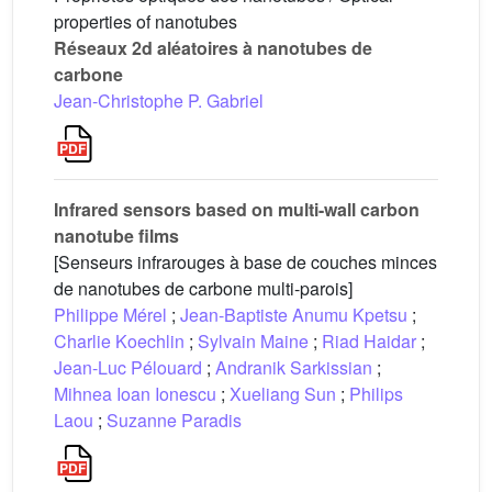
properties of nanotubes
Réseaux 2d aléatoires à nanotubes de
carbone
Jean-Christophe P. Gabriel
Infrared sensors based on multi-wall carbon
nanotube films
[Senseurs infrarouges à base de couches minces
de nanotubes de carbone multi-parois]
Philippe Mérel
;
Jean-Baptiste Anumu Kpetsu
;
Charlie Koechlin
;
Sylvain Maine
;
Riad Haidar
;
Jean-Luc Pélouard
;
Andranik Sarkissian
;
Mihnea Ioan Ionescu
;
Xueliang Sun
;
Philips
Laou
;
Suzanne Paradis