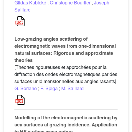
Gildas Kubické
;
Christophe Bourlier
;
Joseph
Saillard
Low-grazing angles scattering of
electromagnetic waves from one-dimensional
natural surfaces: Rigorous and approximate
theories
[Théories rigoureuses et approchées pour la
diffraction des ondes électromagnétiques par des
surfaces unidimensionnelles aux angles rasants]
G. Soriano
;
P. Spiga
;
M. Saillard
Modelling of the electromagnetic scattering by
sea surfaces at grazing incidence. Application
to HF surface wave radars