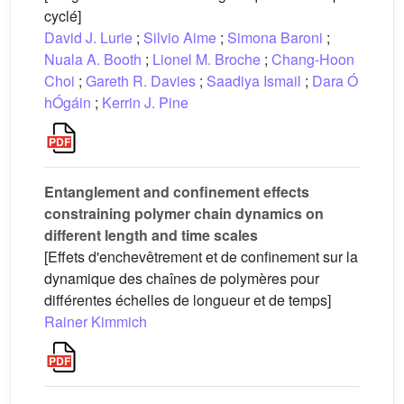
cyclé]
David J. Lurie
;
Silvio Aime
;
Simona Baroni
;
Nuala A. Booth
;
Lionel M. Broche
;
Chang-Hoon
Choi
;
Gareth R. Davies
;
Saadiya Ismail
;
Dara Ó
hÓgáin
;
Kerrin J. Pine
Entanglement and confinement effects
constraining polymer chain dynamics on
different length and time scales
[Effets d'enchevêtrement et de confinement sur la
dynamique des chaînes de polymères pour
différentes échelles de longueur et de temps]
Rainer Kimmich