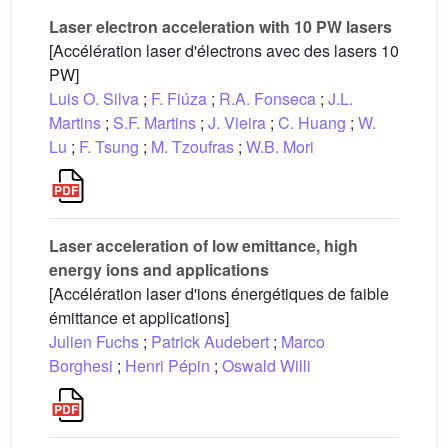
Laser electron acceleration with 10 PW lasers
[Accélération laser d'électrons avec des lasers 10
PW]
Luis O. Silva
;
F. Fiúza
;
R.A. Fonseca
;
J.L.
Martins
;
S.F. Martins
;
J. Vieira
;
C. Huang
;
W.
Lu
;
F. Tsung
;
M. Tzoufras
;
W.B. Mori
Laser acceleration of low emittance, high
energy ions and applications
[Accélération laser d'ions énergétiques de faible
émittance et applications]
Julien Fuchs
;
Patrick Audebert
;
Marco
Borghesi
;
Henri Pépin
;
Oswald Willi