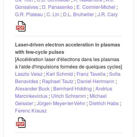
Gonsalves
;
D. Panasenko
;
E. Cormier-Michel
;
G.R. Plateau
;
C. Lin
;
D.L. Bruhwiler
;
J.R. Cary
Laser-driven electron acceleration in plasmas
with few-cycle pulses
[Accélération laser d'électrons dans les plasmas
à l'aide d'impulsions formées de quelques cycles]
Laszlo Veisz
;
Karl Schmid
;
Franz Tavella
;
Sofia
Benavides
;
Raphael Tautz
;
Daniel Herrmann
;
Alexander Buck
;
Bernhard Hidding
;
Andrius
Marcinkevicius
;
Ulrich Schramm
;
Michael
Geissler
;
Jürgen Meyer-ter-Vehn
;
Dietrich Habs
;
Ferenc Krausz