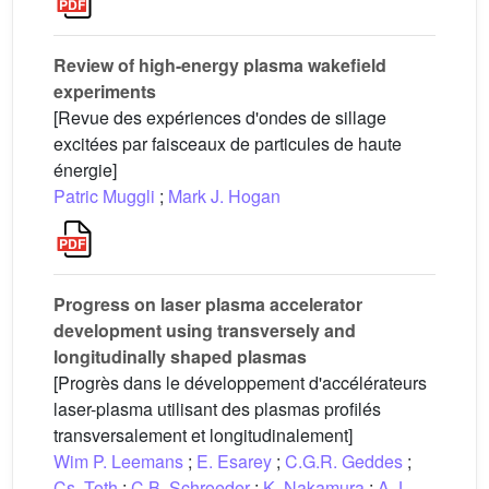
Review of high-energy plasma wakefield
experiments
[Revue des expériences d'ondes de sillage
excitées par faisceaux de particules de haute
énergie]
Patric Muggli
;
Mark J. Hogan
Progress on laser plasma accelerator
development using transversely and
longitudinally shaped plasmas
[Progrès dans le développement d'accélérateurs
laser-plasma utilisant des plasmas profilés
transversalement et longitudinalement]
Wim P. Leemans
;
E. Esarey
;
C.G.R. Geddes
;
Cs. Toth
;
C.B. Schroeder
;
K. Nakamura
;
A.J.