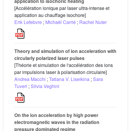
application to isochoric heating
[Accélération ionique par laser ultra-intense et
application au chauffage isochore]
Erik Lefebvre
;
Michaël Carrié
;
Rachel Nuter
Theory and simulation of ion acceleration with
circularly polarized laser pulses
[Théorie et simulation de l'accélération des ions
par impulsions laser à polarisation circulaire]
Andrea Macchi
;
Tatiana V. Liseikina
;
Sara
Tuveri
;
Silvia Veghini
On the ion acceleration by high power
electromagnetic waves in the radiation
pressure dominated regime