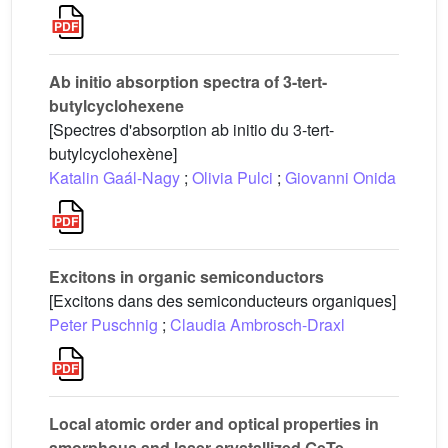
Ab initio absorption spectra of 3-tert-
butylcyclohexene
[Spectres d'absorption ab initio du 3-tert-
butylcyclohexène]
Katalin Gaál-Nagy
;
Olivia Pulci
;
Giovanni Onida
Excitons in organic semiconductors
[Excitons dans des semiconducteurs organiques]
Peter Puschnig
;
Claudia Ambrosch-Draxl
Local atomic order and optical properties in
amorphous and laser-crystallized GeTe