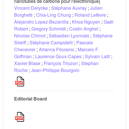
nanotubes de carbone pour l'électronique]
Vincent Derycke
;
Stéphane Auvray
;
Julien
Borghetti
;
Chia-Ling Chung
;
Roland Lefèvre
;
Alejandro Lopez-Bezanilla
;
Khoa Nguyen
;
Gaël
Robert
;
Gregory Schmidt
;
Costin Anghel
;
Nicolas Chimot
;
Sébastien Lyonnais
;
Stéphane
Streiff
;
Stéphane Campidelli
;
Pascale
Chenevier
;
Arianna Filoramo
;
Marcelo F.
Goffman
;
Laurence Goux-Capes
;
Sylvain Latil
;
Xavier Blase
;
François Triozon
;
Stephan
Roche
;
Jean-Philippe Bourgoin
Editorial Board