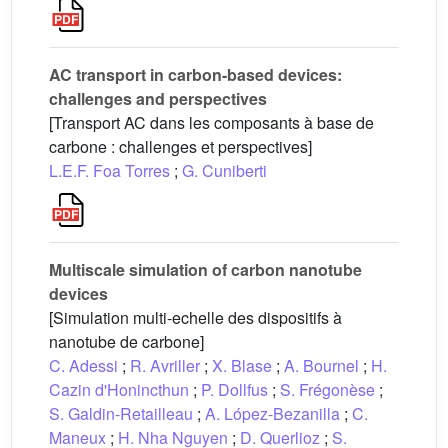
AC transport in carbon-based devices:
challenges and perspectives
[Transport AC dans les composants à base de
carbone : challenges et perspectives]
L.E.F. Foa Torres
;
G. Cuniberti
Multiscale simulation of carbon nanotube
devices
[Simulation multi-echelle des dispositifs à
nanotube de carbone]
C. Adessi
;
R. Avriller
;
X. Blase
;
A. Bournel
;
H.
Cazin d'Honincthun
;
P. Dollfus
;
S. Frégonèse
;
S. Galdin-Retailleau
;
A. López-Bezanilla
;
C.
Maneux
;
H. Nha Nguyen
;
D. Querlioz
;
S.