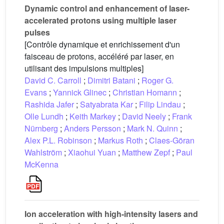
Dynamic control and enhancement of laser-
accelerated protons using multiple laser
pulses
[Contrôle dynamique et enrichissement d'un
faisceau de protons, accéléré par laser, en
utilisant des impulsions multiples]
David C. Carroll
;
Dimitri Batani
;
Roger G.
Evans
;
Yannick Glinec
;
Christian Homann
;
Rashida Jafer
;
Satyabrata Kar
;
Filip Lindau
;
Olle Lundh
;
Keith Markey
;
David Neely
;
Frank
Nürnberg
;
Anders Persson
;
Mark N. Quinn
;
Alex P.L. Robinson
;
Markus Roth
;
Claes-Göran
Wahlström
;
Xiaohui Yuan
;
Matthew Zepf
;
Paul
McKenna
Ion acceleration with high-intensity lasers and