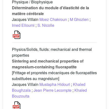
Physique / Biophysique
Détermination du module d'élasticité de la
matière cérébrale
Jacques Villain
Moez Chakroun
;
M Ghozlen
;
Imed Elloumi
;
S. Nicolle
Physics/Solids, fluids: mechanical and thermal
properties
Sintering and mechanical properties of
magnesium-containing fluorapatite
[Frittage et propretés mécaniques de fluorapatites
substituées au magnésium]
Jacques Villain
Mustapha Hidouri
;
Khaled
Boughzala
;
Jean Pierre Lecompte
;
Khaled
Bouzouita