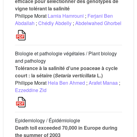
efficace pour sélectionner des génotypes de
vigne tolérant la salinité
Philippe Morat
Lamia Hamrouni
;
Ferjani Ben
Abdallah
;
Chédly Abdelly
;
Abdelwahed Ghorbel
Biologie et pathologie végétales / Plant biology
and pathology
Tolérance à la salinité d'une poaceae à cycle
court : la sétaire (
Setaria verticillata
L.)
Philippe Morat
Hela Ben Ahmed
;
Arafet Manaa
;
Ezzeddine Zid
Epidemiology / Épidémiologie
Death toll exceeded 70,000 in Europe during
the summer of 2003