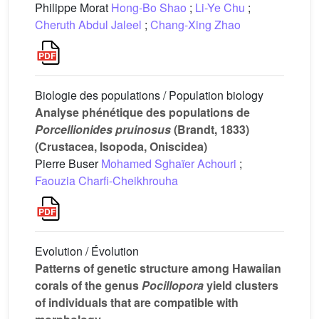
Philippe Morat
Hong-Bo Shao
;
Li-Ye Chu
;
Cheruth Abdul Jaleel
;
Chang-Xing Zhao
Biologie des populations / Population biology
Analyse phénétique des populations de
Porcellionides pruinosus
(Brandt, 1833)
(Crustacea, Isopoda, Oniscidea)
Pierre Buser
Mohamed Sghaïer Achouri
;
Faouzia Charfi-Cheikhrouha
Evolution / Évolution
Patterns of genetic structure among Hawaiian
corals of the genus
Pocillopora
yield clusters
of individuals that are compatible with