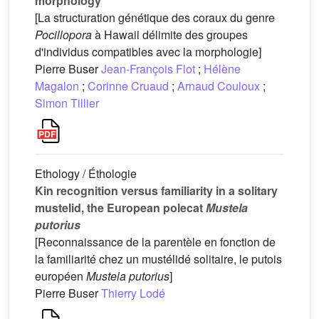
morphology
[La structuration génétique des coraux du genre
Pocillopora
à Hawaii délimite des groupes
d'individus compatibles avec la morphologie]
Pierre Buser
Jean-François Flot
;
Hélène
Magalon
;
Corinne Cruaud
;
Arnaud Couloux
;
Simon Tillier
Ethology / Éthologie
Kin recognition versus familiarity in a solitary
mustelid, the European polecat
Mustela
putorius
[Reconnaissance de la parentèle en fonction de
la familiarité chez un mustélidé solitaire, le putois
européen
Mustela putorius
]
Pierre Buser
Thierry Lodé