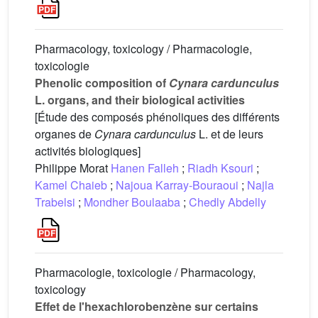
Pharmacology, toxicology / Pharmacologie,
toxicologie
Phenolic composition of
Cynara cardunculus
L. organs, and their biological activities
[Étude des composés phénoliques des différents
organes de
Cynara cardunculus
L. et de leurs
activités biologiques]
Philippe Morat
Hanen Falleh
;
Riadh Ksouri
;
Kamel Chaieb
;
Najoua Karray-Bouraoui
;
Najla
Trabelsi
;
Mondher Boulaaba
;
Chedly Abdelly
Pharmacologie, toxicologie / Pharmacology,
toxicology
Effet de l'hexachlorobenzène sur certains