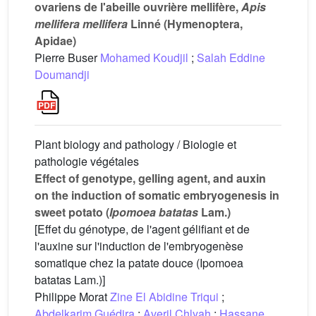
ovariens de l'abeille ouvrière mellifère,
Apis
mellifera mellifera
Linné (Hymenoptera,
Apidae)
Pierre Buser
Mohamed Koudjil
;
Salah Eddine
Doumandji
Plant biology and pathology / Biologie et
pathologie végétales
Effect of genotype, gelling agent, and auxin
on the induction of somatic embryogenesis in
sweet potato (
Ipomoea batatas
Lam.)
[Effet du génotype, de l'agent gélifiant et de
l'auxine sur l'induction de l'embryogenèse
somatique chez la patate douce (Ipomoea
batatas Lam.)]
Philippe Morat
Zine El Abidine Triqui
;
Abdelkarim Guédira
;
Averil Chlyah
;
Hassane