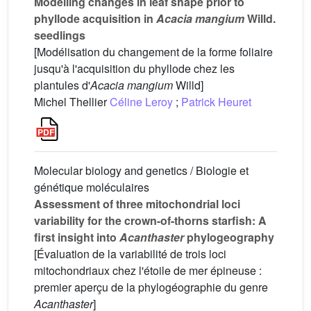
Modelling changes in leaf shape prior to
phyllode acquisition in
Acacia mangium
Willd.
seedlings
[Modélisation du changement de la forme foliaire
jusqu'à l'acquisition du phyllode chez les
plantules d'
Acacia mangium
Willd]
Michel Thellier
Céline Leroy
;
Patrick Heuret
Molecular biology and genetics / Biologie et
génétique moléculaires
Assessment of three mitochondrial loci
variability for the crown-of-thorns starfish: A
first insight into
Acanthaster
phylogeography
[Évaluation de la variabilité de trois loci
mitochondriaux chez l'étoile de mer épineuse :
premier aperçu de la phylogéographie du genre
Acanthaster
]