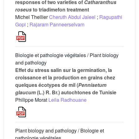
responses of two varieties of
Catharanthus
roseus
to triadimefon treatment
Michel Thellier
Cheruth Abdul Jaleel
;
Ragupathi
Gopi
;
Rajaram Panneerselvam
Biologie et pathologie végétales / Plant biology
and pathology
Effet du stress salin sur la germination, la
croissance et la production en grains chez
quelques écotypes de mil (
Pennisetum
glaucum
(L.) R. Br.) autochtones de Tunisie
Philippe Morat
Leila Radhouane
Plant biology and pathology / Biologie et
pathologie végétales