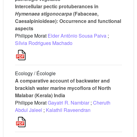
Intercellular pectic protuberances in
Hymenaea stigonocarpa
(Fabaceae,
Caesalpinioideae): Occurrence and functional
aspects
Philippe Morat
Elder Antônio Sousa Paiva
;
Sílvia Rodrigues Machado
Ecology / Écologie
A comparative account of backwater and
brackish water marine mycoflora of North
Malabar (Kerala) India
Philippe Morat
Gayatri R. Nambiar
;
Cheruth
Abdul Jaleel
;
Kalathil Raveendran