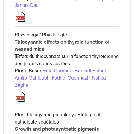
James Dat
Physiology / Physiologie
Thiocyanate effects on thyroid function of
weaned mice
[Effets du thiocyanate sur la fonction thyroïdienne
des jeunes souris sevrées]
Pierre Buser
Hela Ghorbel
;
Hamadi Fetoui
;
Amira Mahjoubi
;
Fadhel Guermazi
;
Najiba
Zeghal
Plant biology and pathology / Biologie et
pathologie végétales
Growth and photosynthetic pigments