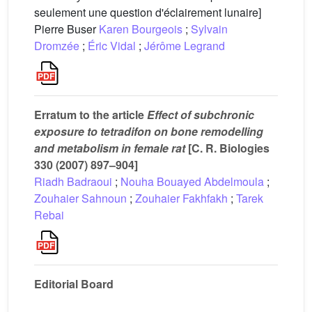
seulement une question d'éclairement lunaire]
Pierre Buser
Karen Bourgeois
;
Sylvain
Dromzée
;
Éric Vidal
;
Jérôme Legrand
Erratum to the article
Effect of subchronic
exposure to tetradifon on bone remodelling
and metabolism in female rat
[C. R. Biologies
330 (2007) 897–904]
Riadh Badraoui
;
Nouha Bouayed Abdelmoula
;
Zouhaier Sahnoun
;
Zouhaier Fakhfakh
;
Tarek
Rebai
Editorial Board