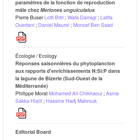
paramètres de la fonction de reproduction
mâle chez
Meriones unguiculatus
Pierre Buser
Lotfi Bitri
;
Wafa Darragi
;
Latifa
Ouertani
;
Daniel Maurel
;
Moncef Ben Saad
Écologie / Ecology
Réponses saisonnières du phytoplancton
aux rapports d'enrichissements N:Si:P dans
la lagune de Bizerte (Sud-Ouest de la
Méditerranée)
Philippe Morat
Mohamed Ali Chikhaoui
;
Asma
Sakka Hlaili
;
Hassine Hadj Mabrouk
Editorial Board