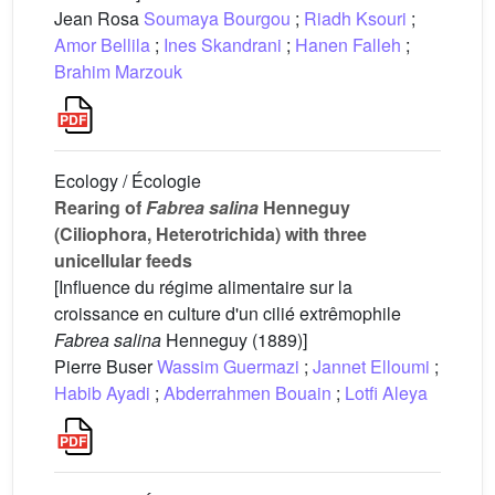
Jean Rosa
Soumaya Bourgou
;
Riadh Ksouri
;
Amor Bellila
;
Ines Skandrani
;
Hanen Falleh
;
Brahim Marzouk
Ecology / Écologie
Rearing of
Fabrea salina
Henneguy
(Ciliophora, Heterotrichida) with three
unicellular feeds
[Influence du régime alimentaire sur la
croissance en culture d'un cilié extrêmophile
Fabrea salina
Henneguy (1889)]
Pierre Buser
Wassim Guermazi
;
Jannet Elloumi
;
Habib Ayadi
;
Abderrahmen Bouain
;
Lotfi Aleya