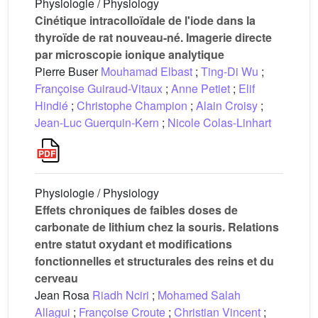
Physiologie / Physiology
Cinétique intracolloïdale de l'iode dans la
thyroïde de rat nouveau-né. Imagerie directe
par microscopie ionique analytique
Pierre Buser
Mouhamad Elbast
;
Ting-Di Wu
;
Françoise Guiraud-Vitaux
;
Anne Petiet
;
Elif
Hindié
;
Christophe Champion
;
Alain Croisy
;
Jean-Luc Guerquin-Kern
;
Nicole Colas-Linhart
Physiologie / Physiology
Effets chroniques de faibles doses de
carbonate de lithium chez la souris. Relations
entre statut oxydant et modifications
fonctionnelles et structurales des reins et du
cerveau
Jean Rosa
Riadh Nciri
;
Mohamed Salah
Allagui
;
Françoise Croute
;
Christian Vincent
;