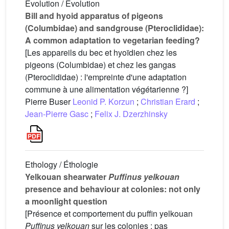
Evolution / Évolution
Bill and hyoid apparatus of pigeons
(Columbidae) and sandgrouse (Pteroclididae):
A common adaptation to vegetarian feeding?
[Les appareils du bec et hyoïdien chez les
pigeons (Columbidae) et chez les gangas
(Pteroclididae) : l'empreinte d'une adaptation
commune à une alimentation végétarienne ?]
Pierre Buser
Leonid P. Korzun
;
Christian Erard
;
Jean-Pierre Gasc
;
Felix J. Dzerzhinsky
Ethology / Éthologie
Yelkouan shearwater
Puffinus yelkouan
presence and behaviour at colonies: not only
a moonlight question
[Présence et comportement du puffin yelkouan
Puffinus yelkouan
sur les colonies : pas