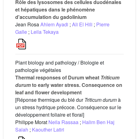
Rôle des lysosomes des cellules duodénales
et hépatiques dans le phénomène
d'accumulation du gadolinium
Jean Rosa
Ahlem Ayadi
;
Ali El Hili
;
Pierre
Galle
;
Leila Tekaya
Plant biology and pathology / Biologie et
pathologie végétales
Thermal responses of Durum wheat
Triticum
durum
to early water stress. Consequence on
leaf and flower development
[Réponse thermique du blé dur
Triticum durum
à
un stress hydrique précoce. Conséquence sur le
développement foliaire et floral]
Philippe Morat
Neila Rassaa
;
Halim Ben Haj
Salah
;
Kaouther Latiri