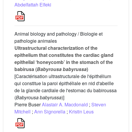
Abdelfattah Elfeki
Animal biology and pathology / Biologie et
pathologie animales
Ultrastructural characterization of the
epithelium that constitutes the cardiac gland
epithelial ‘honeycomb’ in the stomach of the
babirusa (
Babyrousa babyrussa
)
[Caractérisation ultrastructurale de l'épithélium
qui constitue la paroi épithéliale en nid d'abeille
de la glande cardiale de l'estomac du babiroussa
(
Babyrousa babyrussa
)]
Pierre Buser
Alastair A. Macdonald
;
Steven
Mitchell
;
Ann Signorella
;
Kristin Leus