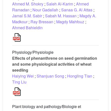
Ahmed M. Shokry
;
Saleh Al-Karim
;
Ahmed
Ramadan
;
Nour Gadallah
;
Sanaa G. Al Attas
;
Jamal S.M. Sabir
;
Sabah M. Hassan
;
Magdy A.
Madkour
;
Ray Bressan
;
Magdy Mahfouz
;
Ahmed Bahieldin
Physiology/Physiologie
Effects of phenanthrene on seed germination
and some physiological activities of wheat
seedling
Haiying Wei
;
Shanjuan Song
;
Hongling Tian
;
Ting Liu
Plant biology and pathology/Biologie et