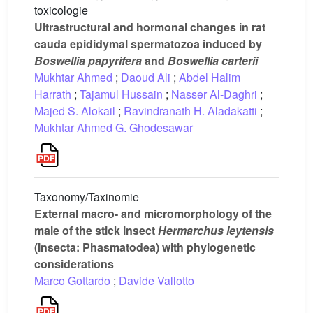
toxicologie
Ultrastructural and hormonal changes in rat
cauda epididymal spermatozoa induced by
Boswellia papyrifera
and
Boswellia carterii
Mukhtar Ahmed
;
Daoud Ali
;
Abdel Halim
Harrath
;
Tajamul Hussain
;
Nasser Al-Daghri
;
Majed S. Alokail
;
Ravindranath H. Aladakatti
;
Mukhtar Ahmed G. Ghodesawar
Taxonomy/Taxinomie
External macro- and micromorphology of the
male of the stick insect
Hermarchus leytensis
(Insecta: Phasmatodea) with phylogenetic
considerations
Marco Gottardo
;
Davide Vallotto