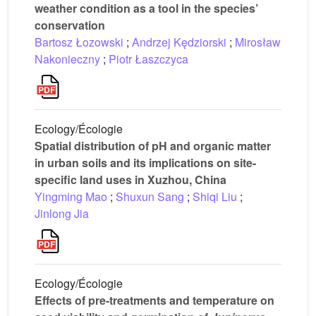
weather condition as a tool in the species’
conservation
Bartosz Łozowski
;
Andrzej Kędziorski
;
Mirosław
Nakonieczny
;
Piotr Łaszczyca
Ecology/Écologie
Spatial distribution of pH and organic matter
in urban soils and its implications on site-
specific land uses in Xuzhou, China
Yingming Mao
;
Shuxun Sang
;
Shiqi Liu
;
Jinlong Jia
Ecology/Écologie
Effects of pre-treatments and temperature on