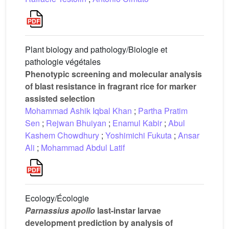
Plant biology and pathology/Biologie et
pathologie végétales
Phenotypic screening and molecular analysis
of blast resistance in fragrant rice for marker
assisted selection
Mohammad Ashik Iqbal Khan
;
Partha Pratim
Sen
;
Rejwan Bhuiyan
;
Enamul Kabir
;
Abul
Kashem Chowdhury
;
Yoshimichi Fukuta
;
Ansar
Ali
;
Mohammad Abdul Latif
Ecology/Écologie
Parnassius apollo
last-instar larvae
development prediction by analysis of