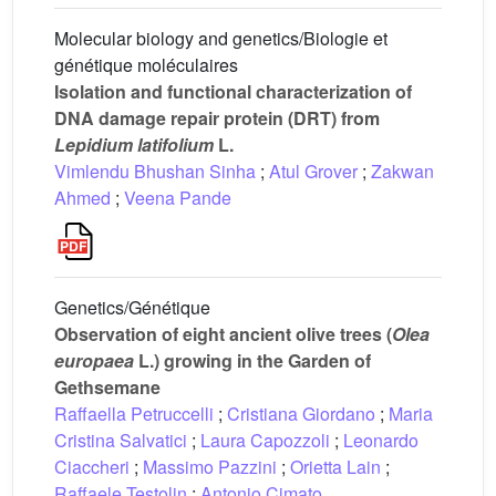
Molecular biology and genetics/Biologie et
génétique moléculaires
Isolation and functional characterization of
DNA damage repair protein (DRT) from
Lepidium latifolium
L.
Vimlendu Bhushan Sinha
;
Atul Grover
;
Zakwan
Ahmed
;
Veena Pande
Genetics/Génétique
Observation of eight ancient olive trees (
Olea
europaea
L.) growing in the Garden of
Gethsemane
Raffaella Petruccelli
;
Cristiana Giordano
;
Maria
Cristina Salvatici
;
Laura Capozzoli
;
Leonardo
Ciaccheri
;
Massimo Pazzini
;
Orietta Lain
;
Raffaele Testolin
;
Antonio Cimato