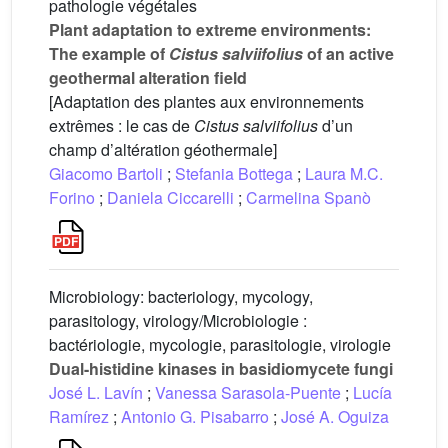
pathologie végétales
Plant adaptation to extreme environments:
The example of
Cistus salviifolius
of an active
geothermal alteration field
[Adaptation des plantes aux environnements
extrêmes : le cas de
Cistus salviifolius
d’un
champ d’altération géothermale]
Giacomo Bartoli
;
Stefania Bottega
;
Laura M.C.
Forino
;
Daniela Ciccarelli
;
Carmelina Spanò
Microbiology: bacteriology, mycology,
parasitology, virology/Microbiologie :
bactériologie, mycologie, parasitologie, virologie
Dual-histidine kinases in basidiomycete fungi
José L. Lavín
;
Vanessa Sarasola-Puente
;
Lucía
Ramírez
;
Antonio G. Pisabarro
;
José A. Oguiza