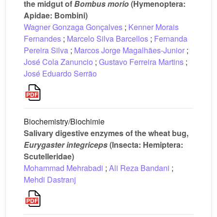
the midgut of
Bombus morio
(Hymenoptera:
Apidae: Bombini)
Wagner Gonzaga Gonçalves
;
Kenner Morais
Fernandes
;
Marcelo Silva Barcellos
;
Fernanda
Pereira Silva
;
Marcos Jorge Magalhães-Junior
;
José Cola Zanuncio
;
Gustavo Ferreira Martins
;
José Eduardo Serrão
Biochemistry/Biochimie
Salivary digestive enzymes of the wheat bug,
Eurygaster integriceps
(Insecta: Hemiptera:
Scutelleridae)
Mohammad Mehrabadi
;
Ali Reza Bandani
;
Mehdi Dastranj