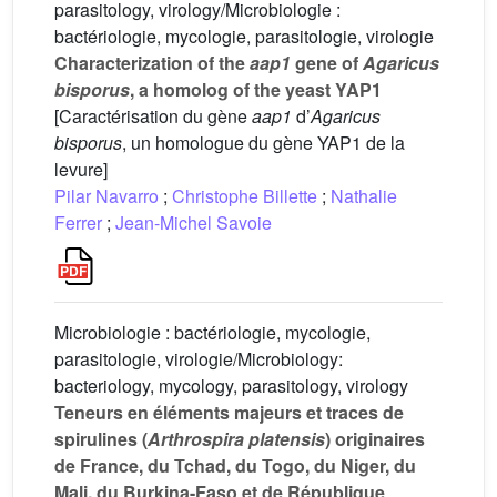
parasitology, virology/Microbiologie :
bactériologie, mycologie, parasitologie, virologie
Characterization of the
aap1
gene of
Agaricus
bisporus
, a homolog of the yeast YAP1
[Caractérisation du gène
aap1
d’
Agaricus
bisporus
, un homologue du gène YAP1 de la
levure]
Pilar Navarro
;
Christophe Billette
;
Nathalie
Ferrer
;
Jean-Michel Savoie
Microbiologie : bactériologie, mycologie,
parasitologie, virologie/Microbiology:
bacteriology, mycology, parasitology, virology
Teneurs en éléments majeurs et traces de
spirulines (
Arthrospira platensis
) originaires
de France, du Tchad, du Togo, du Niger, du
Mali, du Burkina-Faso et de République