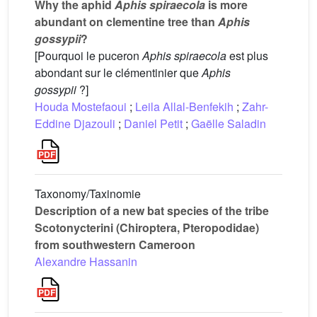
Why the aphid
Aphis spiraecola
is more
abundant on clementine tree than
Aphis
gossypii
?
[Pourquoi le puceron
Aphis spiraecola
est plus
abondant sur le clémentinier que
Aphis
gossypii
?]
Houda Mostefaoui
;
Leila Allal-Benfekih
;
Zahr-
Eddine Djazouli
;
Daniel Petit
;
Gaëlle Saladin
Taxonomy/Taxinomie
Description of a new bat species of the tribe
Scotonycterini (Chiroptera, Pteropodidae)
from southwestern Cameroon
Alexandre Hassanin