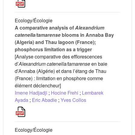
Ecology/Écologie
A comparative analysis of
Alexandrium
catenella/tamarense
blooms in Annaba Bay
(Algeria) and Thau lagoon (France);
phosphorus limitation as a trigger
[Analyse comparative des efflorescences
d’
Alexandrium catenella/tamarense
en baie
d’Annaba (Algérie) et dans l’étang de Thau
(France) : limitation en phosphore comme
élément déclencheur]
Imene Hadjadji
;
Hocine Frehi
;
Lembarek
Ayada
;
Eric Abadie
;
Yves Collos
Ecology/Écologie