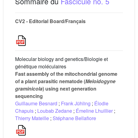
Sommaire du
Fascicule no. 5
CV2 - Editorial Board/Français
Molecular biology and genetics/Biologie et
génétique moléculaires
Fast assembly of the mitochondrial genome
of a plant parasitic nematode (
Meloidogyne
graminicola
) using next generation
sequencing
Guillaume Besnard
;
Frank Jühling
;
Élodie
Chapuis
;
Loubab Zedane
;
Émeline Lhuillier
;
Thierry Mateille
;
Stéphane Bellafiore