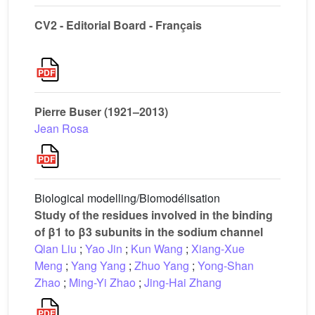
CV2 - Editorial Board - Français
Pierre Buser (1921–2013)
Jean Rosa
Biological modelling/Biomodélisation
Study of the residues involved in the binding
of β1 to β3 subunits in the sodium channel
Qian Liu
;
Yao Jin
;
Kun Wang
;
Xiang-Xue
Meng
;
Yang Yang
;
Zhuo Yang
;
Yong-Shan
Zhao
;
Ming-Yi Zhao
;
Jing-Hai Zhang