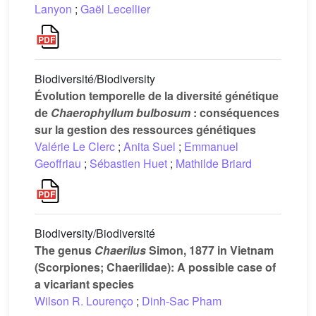
Lanyon
;
Gaël Lecellier
Biodiversité/Biodiversity
Évolution temporelle de la diversité génétique
de
Chaerophyllum bulbosum
: conséquences
sur la gestion des ressources génétiques
Valérie Le Clerc
;
Anita Suel
;
Emmanuel
Geoffriau
;
Sébastien Huet
;
Mathilde Briard
Biodiversity/Biodiversité
The genus
Chaerilus
Simon, 1877 in Vietnam
(Scorpiones; Chaerilidae): A possible case of
a vicariant species
Wilson R. Lourenço
;
Dinh-Sac Pham