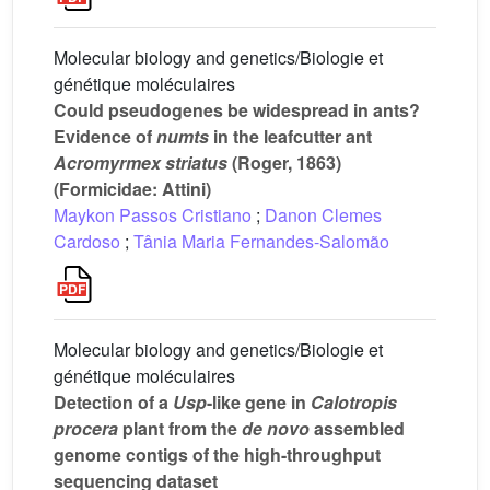
Molecular biology and genetics/Biologie et
génétique moléculaires
Could pseudogenes be widespread in ants?
Evidence of
numts
in the leafcutter ant
Acromyrmex striatus
(Roger, 1863)
(Formicidae: Attini)
Maykon Passos Cristiano
;
Danon Clemes
Cardoso
;
Tânia Maria Fernandes-Salomão
Molecular biology and genetics/Biologie et
génétique moléculaires
Detection of a
Usp
-like gene in
Calotropis
procera
plant from the
de novo
assembled
genome contigs of the high-throughput
sequencing dataset