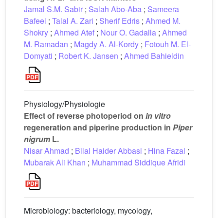
Jamal S.M. Sabir
;
Salah Abo-Aba
;
Sameera
Bafeel
;
Talal A. Zari
;
Sherif Edris
;
Ahmed M.
Shokry
;
Ahmed Atef
;
Nour O. Gadalla
;
Ahmed
M. Ramadan
;
Magdy A. Al-Kordy
;
Fotouh M. El-
Domyati
;
Robert K. Jansen
;
Ahmed Bahieldin
Physiology/Physiologie
Effect of reverse photoperiod on
in vitro
regeneration and piperine production in
Piper
nigrum
L.
Nisar Ahmad
;
Bilal Haider Abbasi
;
Hina Fazal
;
Mubarak Ali Khan
;
Muhammad Siddique Afridi
Microbiology: bacteriology, mycology,