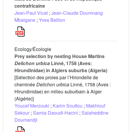
centrafricaine
Jean-Paul Vicat
;
Jean-Claude Doumnang
Mbaigane
;
Yves Bellion
Ecology/Écologie
Prey selection by nesting House Martins
Delichon urbica
Linné, 1758 (Aves:
Hirundinidae) in Algiers suburbs (Algeria)
[Sélection des proies par l’Hirondelle de
cheminée
Delichon urbica
Linné, 1758 (Aves :
Hirundinidae) en milieu suburbain à Alger
(Algérie)]
Youcef Merzouki
;
Karim Souttou
;
Makhlouf
Sekour
;
Samia Daoudi-Hacini
;
Salaheddine
Doumandji