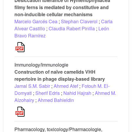
Desiccation tolerance of Hymenophyllacea
filmy ferns is mediated by constitutive and
non-inducible cellular mechanisms
Marcelo Garcés Cea
;
Stephan Claverol
;
Carla
Alvear Castillo
;
Claudia Rabert Pinilla
;
León
Bravo Ramírez
Immunology/Immunologie
Construction of naïve camelids VHH
repertoire in phage display-based library
Jamal S.M. Sabir
;
Ahmed Atef
;
Fotouh M. El-
Domyati
;
Sherif Edris
;
Nahid Hajrah
;
Ahmed M.
Alzohairy
;
Ahmed Bahieldin
Pharmacology, toxicology/Pharmacologie,