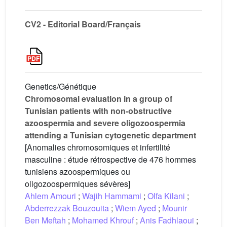
CV2 - Editorial Board/Français
Genetics/Génétique
Chromosomal evaluation in a group of
Tunisian patients with non-obstructive
azoospermia and severe oligozoospermia
attending a Tunisian cytogenetic department
[Anomalies chromosomiques et infertilité
masculine : étude rétrospective de 476 hommes
tunisiens azoospermiques ou
oligozoospermiques sévères]
Ahlem Amouri
;
Wajih Hammami
;
Olfa Kilani
;
Abderrezzak Bouzouita
;
Wiem Ayed
;
Mounir
Ben Meftah
;
Mohamed Khrouf
;
Anis Fadhlaoui
;