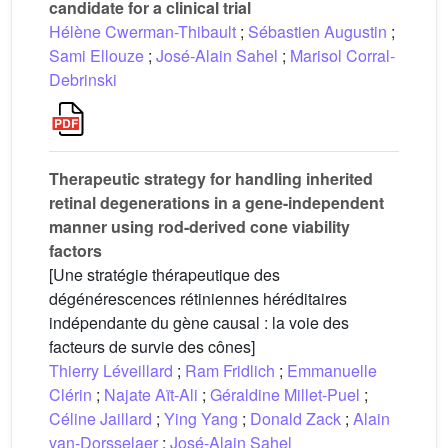
candidate for a clinical trial
Hélène Cwerman-Thibault
;
Sébastien Augustin
;
Sami Ellouze
;
José-Alain Sahel
;
Marisol Corral-
Debrinski
Therapeutic strategy for handling inherited
retinal degenerations in a gene-independent
manner using rod-derived cone viability
factors
[Une stratégie thérapeutique des
dégénérescences rétiniennes héréditaires
indépendante du gène causal : la voie des
facteurs de survie des cônes]
Thierry Léveillard
;
Ram Fridlich
;
Emmanuelle
Clérin
;
Najate Aït-Ali
;
Géraldine Millet-Puel
;
Céline Jaillard
;
Ying Yang
;
Donald Zack
;
Alain
van-Dorsselaer
;
José-Alain Sahel