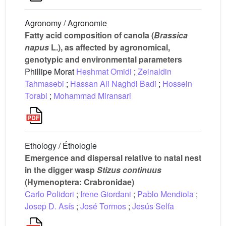
Agronomy / Agronomie
Fatty acid composition of canola (
Brassica
napus
L.), as affected by agronomical,
genotypic and environmental parameters
Phillipe Morat
Heshmat Omidi
;
Zeinaldin
Tahmasebi
;
Hassan Ali Naghdi Badi
;
Hossein
Torabi
;
Mohammad Miransari
Ethology / Éthologie
Emergence and dispersal relative to natal nest
in the digger wasp
Stizus continuus
(Hymenoptera: Crabronidae)
Carlo Polidori
;
Irene Giordani
;
Pablo Mendiola
;
Josep D. Asís
;
José Tormos
;
Jesús Selfa