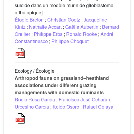
suicide dans un modèle murin de glioblastome
orthotopique]
Élodie Breton
;
Christian Goetz
;
Jacqueline
Kintz
;
Nathalie Accart
;
Gaëlle Aubertin
;
Bernard
Grellier
;
Philippe Erbs
;
Ronald Rooke
;
André
Constantinesco
;
Philippe Choquet
Ecology / Écologie
Arthropod fauna on grassland–heathland
associations under different grazing
managements with domestic ruminants
Rocío Rosa García
;
Francisco José Ocharan
;
Urcesino García
;
Koldo Osoro
;
Rafael Celaya