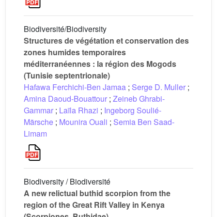
Biodiversité/Biodiversity
Structures de végétation et conservation des
zones humides temporaires
méditerranéennes : la région des Mogods
(Tunisie septentrionale)
Hafawa Ferchichi-Ben Jamaa
;
Serge D. Muller
;
Amina Daoud-Bouattour
;
Zeineb Ghrabi-
Gammar
;
Laïla Rhazi
;
Ingeborg Soulié-
Märsche
;
Mounira Ouali
;
Semia Ben Saad-
Limam
Biodiversity / Biodiversité
A new relictual buthid scorpion from the
region of the Great Rift Valley in Kenya
(Scorpiones, Buthidae)