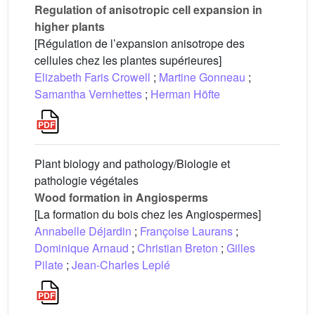
Regulation of anisotropic cell expansion in
higher plants
[Régulation de l’expansion anisotrope des
cellules chez les plantes supérieures]
Elizabeth Faris Crowell
;
Martine Gonneau
;
Samantha Vernhettes
;
Herman Höfte
Plant biology and pathology/Biologie et
pathologie végétales
Wood formation in Angiosperms
[La formation du bois chez les Angiospermes]
Annabelle Déjardin
;
Françoise Laurans
;
Dominique Arnaud
;
Christian Breton
;
Gilles
Pilate
;
Jean-Charles Leplé