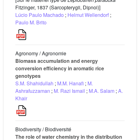
Fitzinger, 1837 (Sarcopterygii, Dipnoi)]
Lúcio Paulo Machado
;
Helmut Wellendorf
;
Paulo M. Brito
Agronomy / Agronomie
Biomass accumulation and energy
conversion efficiency in aromatic rice
genotypes
S.M. Shahidullah
;
M.M. Hanafi
;
M.
Ashrafuzzaman
;
M. Razi Ismail
;
M.A. Salam
;
A.
Khair
Biodiversity / Biodiversité
The role of water chemistry in the distribution