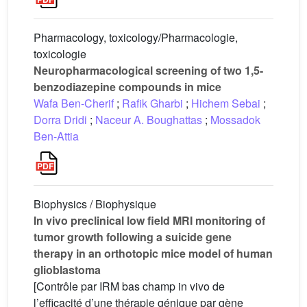
Pharmacology, toxicology/Pharmacologie,
toxicologie
Neuropharmacological screening of two 1,5-
benzodiazepine compounds in mice
Wafa Ben-Cherif
;
Rafik Gharbi
;
Hichem Sebai
;
Dorra Dridi
;
Naceur A. Boughattas
;
Mossadok
Ben-Attia
Biophysics / Biophysique
In vivo preclinical low field MRI monitoring of
tumor growth following a suicide gene
therapy in an orthotopic mice model of human
glioblastoma
[Contrôle par IRM bas champ in vivo de
l’efficacité d’une thérapie génique par gène