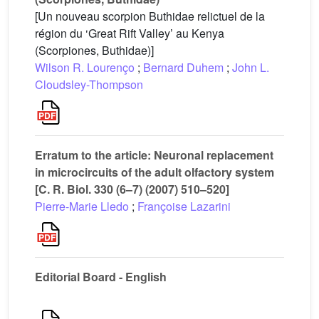
[Un nouveau scorpion Buthidae relictuel de la
région du ‘Great Rift Valley’ au Kenya
(Scorpiones, Buthidae)]
Wilson R. Lourenço
;
Bernard Duhem
;
John L.
Cloudsley-Thompson
Erratum to the article: Neuronal replacement
in microcircuits of the adult olfactory system
[C. R. Biol. 330 (6–7) (2007) 510–520]
Pierre-Marie Lledo
;
Françoise Lazarini
Editorial Board - English