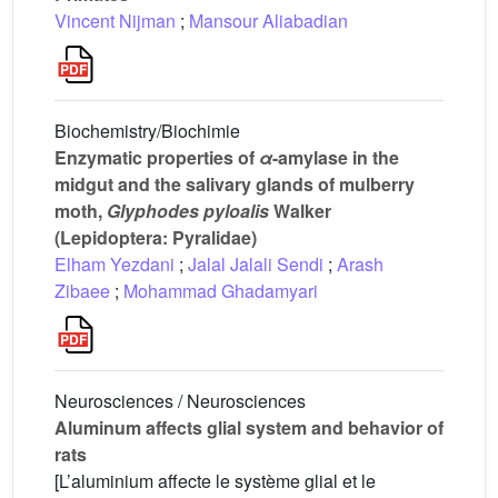
Vincent Nijman
;
Mansour Aliabadian
Biochemistry/Biochimie
Enzymatic properties of
α
-amylase in the
midgut and the salivary glands of mulberry
moth,
Glyphodes
pyloalis
Walker
(Lepidoptera: Pyralidae)
Elham Yezdani
;
Jalal Jalali Sendi
;
Arash
Zibaee
;
Mohammad Ghadamyari
Neurosciences / Neurosciences
Aluminum affects glial system and behavior of
rats
[L’aluminium affecte le système glial et le