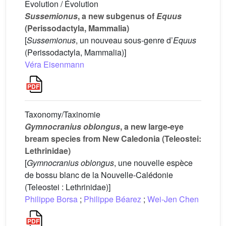
Evolution / Évolution
Sussemionus
, a new subgenus of
Equus
(Perissodactyla, Mammalia)
[
Sussemionus
, un nouveau sous-genre d’
Equus
(Perissodactyla, Mammalia)]
Véra Eisenmann
Taxonomy/Taxinomie
Gymnocranius oblongus
, a new large-eye
bream species from New Caledonia (Teleostei:
Lethrinidae)
[
Gymnocranius oblongus
, une nouvelle espèce
de bossu blanc de la Nouvelle-Calédonie
(Teleostei : Lethrinidae)]
Philippe Borsa
;
Philippe Béarez
;
Wei-Jen Chen