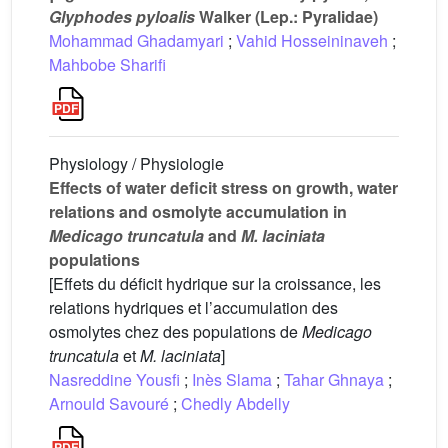
Glyphodes pyloalis
Walker (Lep.: Pyralidae)
Mohammad Ghadamyari
;
Vahid Hosseininaveh
;
Mahbobe Sharifi
Physiology / Physiologie
Effects of water deficit stress on growth, water
relations and osmolyte accumulation in
Medicago truncatula
and
M.
laciniata
populations
[Effets du déficit hydrique sur la croissance, les
relations hydriques et l’accumulation des
osmolytes chez des populations de
Medicago
truncatula
et
M.
laciniata
]
Nasreddine Yousfi
;
Inès Slama
;
Tahar Ghnaya
;
Arnould Savouré
;
Chedly Abdelly