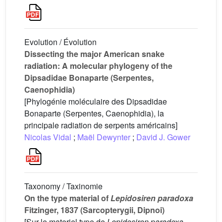
Evolution / Évolution
Dissecting the major American snake
radiation: A molecular phylogeny of the
Dipsadidae Bonaparte (Serpentes,
Caenophidia)
[Phylogénie moléculaire des Dipsadidae
Bonaparte (Serpentes, Caenophidia), la
principale radiation de serpents américains]
Nicolas Vidal
;
Maël Dewynter
;
David J. Gower
Taxonomy / Taxinomie
On the type material of
Lepidosiren paradoxa
Fitzinger, 1837 (Sarcopterygii, Dipnoi)
[Sur le materiel type de
Lepidosiren paradoxa