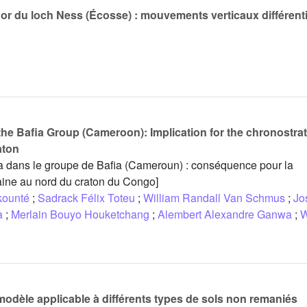
dor du loch Ness (Écosse) : mouvements verticaux différentie
n the Bafia Group (Cameroon): Implication for the chronostra
aton
 Ga dans le groupe de Bafia (Cameroun) : conséquence pour la
aine au nord du craton du Congo]
kounté
;
Sadrack Félix Toteu
;
William Randall Van Schmus
;
Jo
a
;
Merlain Bouyo Houketchang
;
Alembert Alexandre Ganwa
;
W
modèle applicable à différents types de sols non remaniés