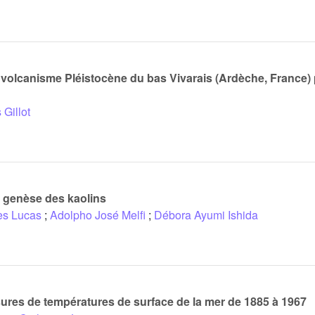
olcanisme Pléistocène du bas Vivarais (Ardèche, France) 
 Gillot
t genèse des kaolins
es Lucas
;
Adolpho José Melfi
;
Débora Ayumi Ishida
ures de températures de surface de la mer de 1885 à 1967