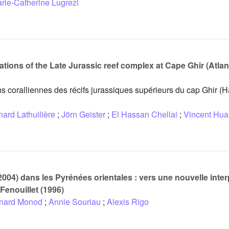
rie-Catherine Lugrezi
tions of the Late Jurassic reef complex at Cape Ghir (Atlant
s coralliennes des récifs jurassiques supérieurs du cap Ghir (H
nard Lathuilière
;
Jörn Geister
;
El Hassan Chellai
;
Vincent Hua
004) dans les Pyrénées orientales : vers une nouvelle inter
Fenouillet (1996)
nard Monod
;
Annie Souriau
;
Alexis Rigo