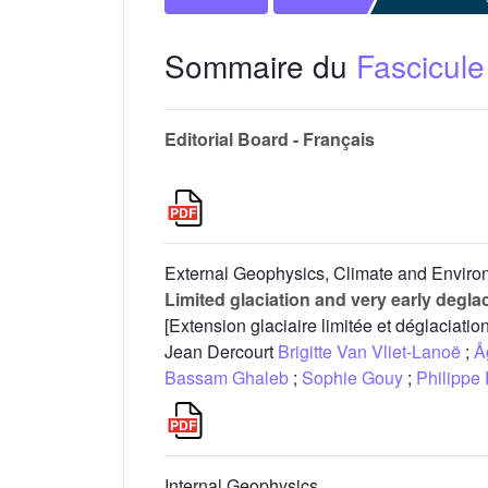
Sommaire du
Fascicule
Editorial Board - Français
External Geophysics, Climate and Enviro
Limited glaciation and very early deglac
[Extension glaciaire limitée et déglaciatio
Jean Dercourt
Brigitte Van Vliet-Lanoë
;
Å
Bassam Ghaleb
;
Sophie Gouy
;
Philippe
Internal Geophysics