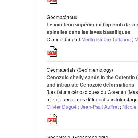
Géomatériaux
Le manteau supérieur à l’aplomb de la 
spinelles dans les laves basaltiques
Claude Jaupart
Merlin Isidore Teitchou
;
M
Geomaterials (Sedimentology)
Cenozoic shelly sands in the Cotentin 
and intraplate Cenozoic deformations
[Les faluns cénozoïques du Cotentin (Mas
atlantiques et des déformations intraplaq
Olivier Dugué
;
Jean-Paul Auffret
;
Nicole
Géochimie (Géochronologie)