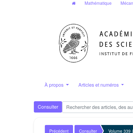
Mathématique
Mécan
À propos
Articles et numéros
Consulter
Précédent
Consulter
Volume 339 