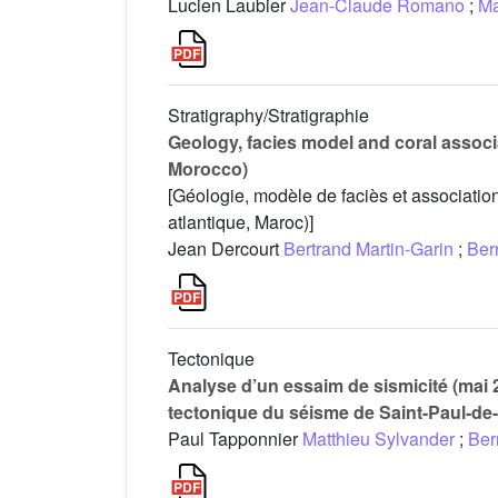
Lucien Laubier
Jean-Claude Romano
;
Ma
Stratigraphy/Stratigraphie
Geology, facies model and coral associa
Morocco)
[Géologie, modèle de faciès et association
atlantique, Maroc)]
Jean Dercourt
Bertrand Martin-Garin
;
Ber
Tectonique
Analyse d’un essaim de sismicité (mai 2
tectonique du séisme de Saint-Paul-de-
Paul Tapponnier
Matthieu Sylvander
;
Ber