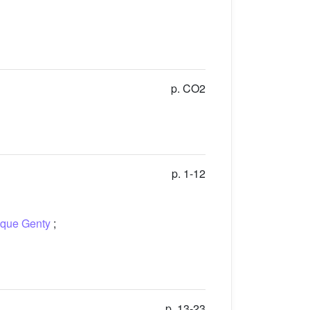
p. CO2
p. 1-12
que Genty
;
p. 13-23