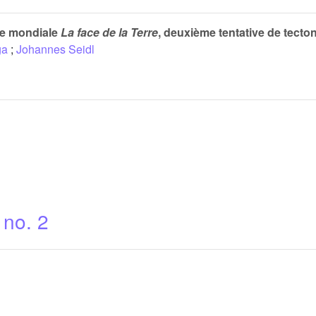
ue mondiale
La face de la Terre
, deuxième tentative de tecto
ga
;
Johannes Seidl
 no. 2