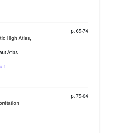
p. 65-74
ic High Atlas,
aut Atlas
ult
p. 75-84
prétation