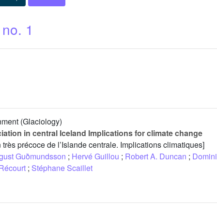
 no. 1
nment (Glaciology)
iation in central Iceland Implications for climate change
n très précoce de l’Islande centrale. Implications climatiques]
gust Guðmundsson
;
Hervé Guillou
;
Robert A. Duncan
;
Domini
 Récourt
;
Stéphane Scaillet