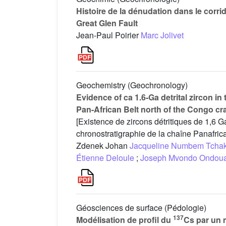
Histoire de la dénudation dans le corri
Great Glen Fault
Jean-Paul Poirier
Marc Jolivet
Geochemistry (Geochronology)
Evidence of ca 1.6-Ga detrital zircon i
Pan-African Belt north of the Congo cr
[Existence de zircons détritiques de 1,6
chronostratigraphie de la chaîne Panafric
Zdenek Johan
Jacqueline Numbem Tcha
Étienne Deloule
;
Joseph Mvondo Ondou
Géosciences de surface (Pédologie)
137
Modélisation de profil du
Cs par un 