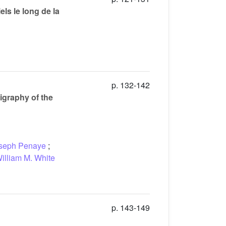
ls le long de la
p. 132-142
tigraphy of the
seph Penaye
;
illiam M. White
p. 143-149