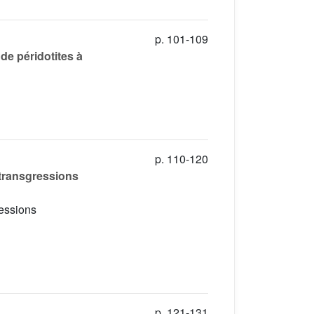
p. 101-109
de péridotites à
p. 110-120
 transgressions
ressions
p. 121-131