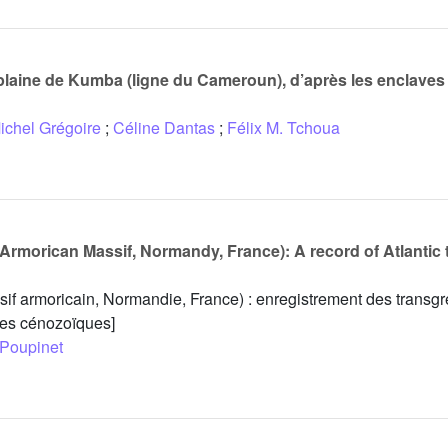
plaine de Kumba (ligne du Cameroun), d’après les enclaves 
ichel Grégoire
;
Céline Dantas
;
Félix M. Tchoua
(Armorican Massif, Normandy, France): A record of Atlantic
sif armoricain, Normandie, France) : enregistrement des transg
ues cénozoïques]
 Poupinet