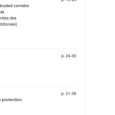
ntruded corridor
sia
imites des
ridionale]
p. 24-30
p. 31-39
a protection