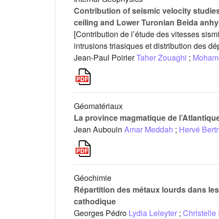
Contribution of seismic velocity studies
ceiling and Lower Turonian Beida anhydr
[Contribution de l’étude des vitesses sismi
intrusions triasiques et distribution des 
Jean-Paul Poirier
Taher Zouaghi
;
Mohame
Géomatériaux
La province magmatique de l’Atlantique 
Jean Aubouin
Amar Meddah
;
Hervé Bert
Géochimie
Répartition des métaux lourds dans les 
cathodique
Georges Pédro
Lydia Leleyter
;
Christell