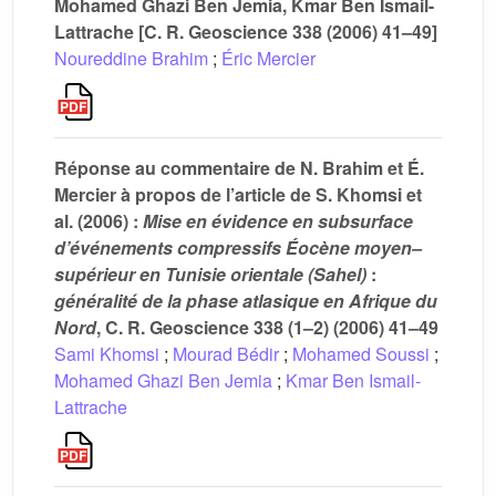
Mohamed Ghazi Ben Jemia, Kmar Ben Ismail-
Lattrache [C. R. Geoscience 338 (2006) 41–49]
Noureddine Brahim
;
Éric Mercier
Réponse au commentaire de N. Brahim et É.
Mercier à propos de l’article de S. Khomsi et
al. (2006) :
Mise
en
évidence
en
subsurface
d’événements
compressifs
Éocène
moyen–
supérieur
en
Tunisie
orientale
(Sahel)
:
généralité
de
la
phase
atlasique
en
Afrique
du
Nord
, C. R. Geoscience 338 (1–2) (2006) 41–49
Sami Khomsi
;
Mourad Bédir
;
Mohamed Soussi
;
Mohamed Ghazi Ben Jemia
;
Kmar Ben Ismail-
Lattrache