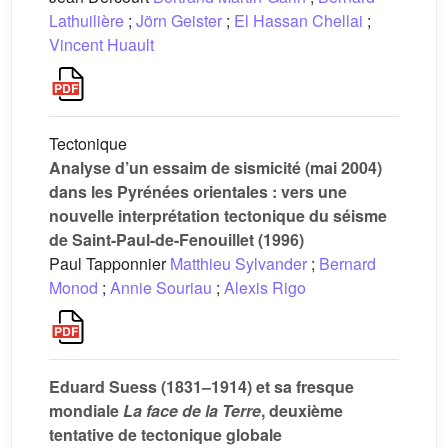
Lathuilière
;
Jörn Geister
;
El Hassan Chellai
;
Vincent Huault
Tectonique
Analyse d’un essaim de sismicité (mai 2004)
dans les Pyrénées orientales : vers une
nouvelle interprétation tectonique du séisme
de Saint-Paul-de-Fenouillet (1996)
Paul Tapponnier
Matthieu Sylvander
;
Bernard
Monod
;
Annie Souriau
;
Alexis Rigo
Eduard Suess (1831–1914) et sa fresque
mondiale
La face de la Terre
, deuxième
tentative de tectonique globale