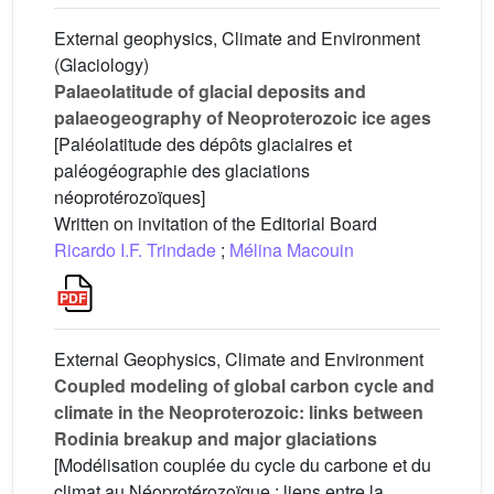
External geophysics, Climate and Environment
(Glaciology)
Palaeolatitude of glacial deposits and
palaeogeography of Neoproterozoic ice ages
[Paléolatitude des dépôts glaciaires et
paléogéographie des glaciations
néoprotérozoïques]
Written on invitation of the Editorial Board
Ricardo I.F. Trindade
;
Mélina Macouin
External Geophysics, Climate and Environment
Coupled modeling of global carbon cycle and
climate in the Neoproterozoic: links between
Rodinia breakup and major glaciations
[Modélisation couplée du cycle du carbone et du
climat au Néoprotérozoïque : liens entre la