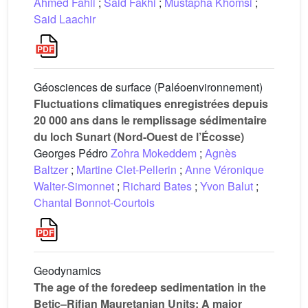
Ahmed Fahli
;
Said Fakhi
;
Mustapha Khomsi
;
Said Laachir
Géosciences de surface (Paléoenvironnement)
Fluctuations climatiques enregistrées depuis
20 000 ans dans le remplissage sédimentaire
du loch Sunart (Nord-Ouest de l’Écosse)
Georges Pédro
Zohra Mokeddem
;
Agnès
Baltzer
;
Martine Clet-Pellerin
;
Anne Véronique
Walter-Simonnet
;
Richard Bates
;
Yvon Balut
;
Chantal Bonnot-Courtois
Geodynamics
The age of the foredeep sedimentation in the
Betic–Rifian Mauretanian Units: A major