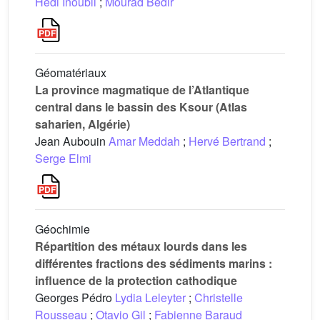
Hédi Inoubli
;
Mourad Bédir
Géomatériaux
La province magmatique de l’Atlantique
central dans le bassin des Ksour (Atlas
saharien, Algérie)
Jean Aubouin
Amar Meddah
;
Hervé Bertrand
;
Serge Elmi
Géochimie
Répartition des métaux lourds dans les
différentes fractions des sédiments marins :
influence de la protection cathodique
Georges Pédro
Lydia Leleyter
;
Christelle
Rousseau
;
Otavio Gil
;
Fabienne Baraud