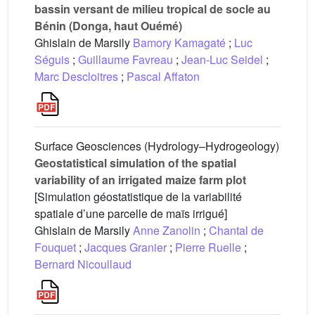
bassin versant de milieu tropical de socle au
Bénin (Donga, haut Ouémé)
Ghislain de Marsily
Bamory Kamagaté
;
Luc
Séguis
;
Guillaume Favreau
;
Jean-Luc Seidel
;
Marc Descloitres
;
Pascal Affaton
Surface Geosciences (Hydrology–Hydrogeology)
Geostatistical simulation of the spatial
variability of an irrigated maize farm plot
[Simulation géostatistique de la variabilité
spatiale d’une parcelle de maïs irrigué]
Ghislain de Marsily
Anne Zanolin
;
Chantal de
Fouquet
;
Jacques Granier
;
Pierre Ruelle
;
Bernard Nicoullaud