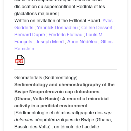
dislocation du supercontinent Rodinia et les
glaciations majeures]
Written on invitation of the Editorial Board.
Yves
Goddéris
;
Yannick Donnadieu
;
Céline Dessert
;
Bernard Dupré
;
Frédéric Fluteau
;
Louis M.
François
;
Joseph Meert
;
Anne Nédélec
;
Gilles
Ramstein
Geomaterials (Sedimentology)
Sedimentology and chemostratigraphy of the
Bwipe Neoproterozoic cap dolostones
(Ghana, Volta Basin): A record of microbial
activity in a peritidal environment
[Sédimentologie et chimiostratigraphie des
cap
dolomies
néoprotérozoïques de Bwipe (Ghana,
Bassin des Volta) : un témoin de l’activité