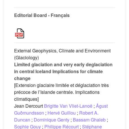
Editorial Board - Français
External Geophysics, Climate and Environment
(Glaciology)
Limited glaciation and very early deglaciation
in central Iceland Implications for climate
change
[Extension glaciaire limitée et déglaciation très
précoce de l’Islande centrale. Implications
climatiques]
Jean Dercourt
Brigitte Van Vliet-Lanoë
;
Ågust
Guðmundsson
;
Hervé Guillou
;
Robert A.
Duncan
;
Dominique Genty
;
Bassam Ghaleb
;
Sophie Gouy
;
Philippe Récourt
;
Stéphane