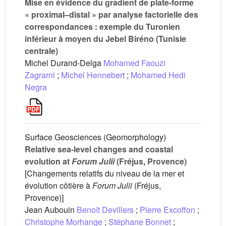
Mise en évidence du gradient de plate-forme
« proximal–distal » par analyse factorielle des
correspondances : exemple du Turonien
inférieur à moyen du Jebel Biréno (Tunisie
centrale)
Michel Durand-Delga
Mohamed Faouzi
Zagrarni
;
Michel Hennebert
;
Mohamed Hedi
Negra
Surface Geosciences (Geomorphology)
Relative sea-level changes and coastal
evolution at
Forum Julii
(Fréjus, Provence)
[Changements relatifs du niveau de la mer et
évolution côtière à
Forum Julii
(Fréjus,
Provence)]
Jean Aubouin
Benoît Devillers
;
Pierre Excoffon
;
Christophe Morhange
;
Stéphane Bonnet
;