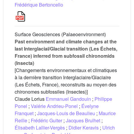
Frédérique Bertoncello
Surface Geosciences (Palaeoenvironment)
Past environment and climate changes at the
last Interglacial/Glacial transition (Les Échets,
France) inferred from subfossil chironomids
(Insecta)
[Changements environnementaux et climatiques
à la dernière transition Interglaciaire/Glaciaire
(Les Échets, France), reconstruits au moyen des
chironomes subfossiles (Insectes)]
Claude Lorius
Emmanuel Gandouin
;
Philippe
Ponel
;
Valérie Andrieu-Ponel
;
Évelyne
Franquet
;
Jacques-Louis de Beaulieu
;
Maurice
Reille
;
Frédéric Guiter
;
Jacques Brulhet
;
Élisabeth Lallier-Vergès
;
Didier Keravis
;
Ulrich