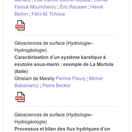
Farouk Mouncherou
;
Éric Reusser
;
Hervé
Bellon
;
Félix M. Tchoua
Géosciences de surface (Hydrologie–
Hydrogéologie)
Caractérisation d’un système karstique à
exutoire sous-marin : exemple de La Mortola
(Italie)
Ghislain de Marsily
Perrine Fleury
;
Michel
Bakalowicz
;
Pierre Becker
Géosciences de surface (Hydrologie–
Hydrogéologie)
Processus et bilan des flux hydriques d’un