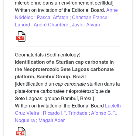
microbienne dans un environnement péritidal]
Written on invitation of the Editorial Board.
Anne
Nédélec
;
Pascal Affaton
;
Christian France-
Lanord
;
André Charrière
;
Javier Alvaro
Geomaterials (Sedimentology)
Identification of a Sturtian cap carbonate in
the Neoproterozoic Sete Lagoas carbonate
platform, Bambuí Group, Brazil
[Identification d’un
cap carbonate
sturtien dans la
plate-forme carbonatée néoprotérozoïque de
Sete Lagoas, groupe Bambuí, Brésil]
Written on invitation of the Editorial Board
Lucieth
Cruz Vieira
;
Ricardo I.F. Trindade
;
Afonso C.R.
Nogueira
;
Magali Ader