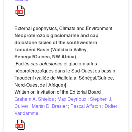
External geophysics, Climate and Environment
Neoproterozoic glaciomarine and cap
dolostone facies of the southwestern
Taoudéni Basin (Walidiala Valley,
Senegal/Guinea, NW Africa)
[Faciès
cap dolostones
et glacio-marins
néoprotérozoïques dans le Sud-Ouest du bassin
Taoudéni (vallée de Walidiala, Sénégal/Guinée,
Nord-Ouest de l’Afrique)]
Written on invitation of the Editorial Board
Graham A. Shields
;
Max Deynoux
;
Stephen J.
Culver
;
Martin D. Brasier
;
Pascal Affaton
;
Didier
Vandamme