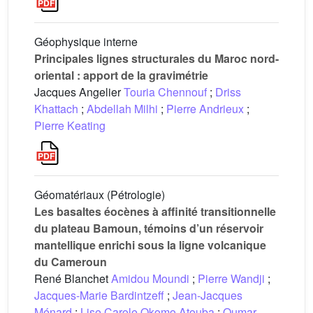
Géophysique interne
Principales lignes structurales du Maroc nord-
oriental : apport de la gravimétrie
Jacques Angelier
Touria Chennouf
;
Driss
Khattach
;
Abdellah Milhi
;
Pierre Andrieux
;
Pierre Keating
Géomatériaux (Pétrologie)
Les basaltes éocènes à affinité transitionnelle
du plateau Bamoun, témoins d’un réservoir
mantellique enrichi sous la ligne volcanique
du Cameroun
René Blanchet
Amidou Moundi
;
Pierre Wandji
;
Jacques-Marie Bardintzeff
;
Jean-Jacques
Ménard
;
Lise Carole Okomo Atouba
;
Oumar