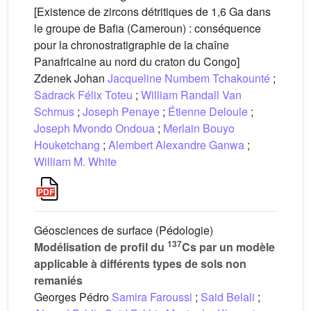
[Existence de zircons détritiques de 1,6 Ga dans
le groupe de Bafia (Cameroun) : conséquence
pour la chronostratigraphie de la chaîne
Panafricaine au nord du craton du Congo]
Zdenek Johan
Jacqueline Numbem Tchakounté
;
Sadrack Félix Toteu
;
William Randall Van
Schmus
;
Joseph Penaye
;
Étienne Deloule
;
Joseph Mvondo Ondoua
;
Merlain Bouyo
Houketchang
;
Alembert Alexandre Ganwa
;
William M. White
Géosciences de surface (Pédologie)
137
Modélisation de profil du
Cs par un modèle
applicable à différents types de sols non
remaniés
Georges Pédro
Samira Faroussi
;
Said Belali
;