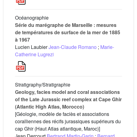
Océanographie
Série du marégraphe de Marseille : mesures
de températures de surface de la mer de 1885
à 1967
Lucien Laubier
Jean-Claude Romano
;
Marie-
Catherine Lugrezi
Stratigraphy/Stratigraphie
Geology, facies model and coral associations
of the Late Jurassic reef complex at Cape Ghir
(Atlantic High Atlas, Morocco)
[Géologie, modèle de faciès et associations
coralliennes des récifs jurassiques supérieurs du
cap Ghir (Haut Atlas atlantique, Maroc)]
Jean Dercourt
Bertrand Martin-Garin
;
Bernard